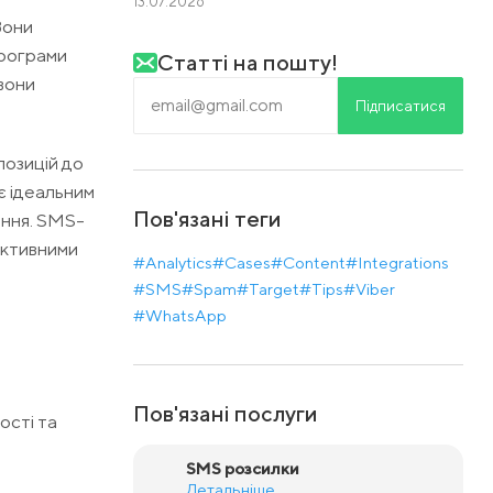
13.07.2026
Вони
Програми
Статті на пошту!
вони
Підписатися
позицій до
є ідеальним
Пов'язані теги
ення. SMS-
активними
#Analytics
#Cases
#Content
#Integrations
#SMS
#Spam
#Target
#Tips
#Viber
#WhatsApp
Пов'язані послуги
ості та
SMS розсилки
Детальніше