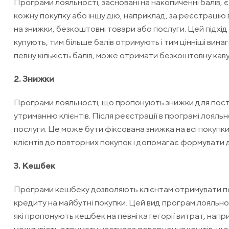
Програми лояльності, засновані на накопиченні балів, 
кожну покупку або іншу дію, наприклад, за реєстрацію
на знижки, безкоштовні товари або послуги. Цей підхід
купують, тим більше балів отримують і тим цінніші вин
певну кількість балів, може отримати безкоштовну каву
2. Знижки
Програми лояльності, що пропонують знижки для пості
утриманню клієнтів. Після реєстрації в програмі лояль
послуги. Це може бути фіксована знижка на всі покупки 
клієнтів до повторних покупок і допомагає формувати 
3. Кешбек
Програми кешбеку дозволяють клієнтам отримувати по
кредиту на майбутні покупки. Цей вид програм лояльно
які пропонують кешбек на певні категорії витрат, напр