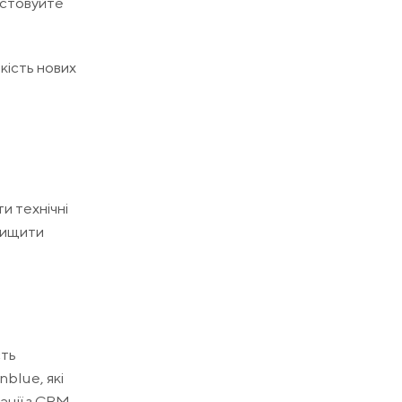
истовуйте
кість нових
и технічні
двищити
сть
nblue, які
рації з CRM-