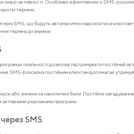
ки їхньої активності. Особливо ефективною є SMS-розсил
короткі терміни.
ригерні SMS, що будуть автоматично надсилатися клієнтам 
ння терміну дії знижки.
S
рограмах лояльності дозволяє підтримувати постійний зв’я
лення. SMS-розсилка постійним клієнтам допомагає утримув
си або знижки за накопичені бали. Постійне нагадування 
 активними учасниками програми.
и через SMS