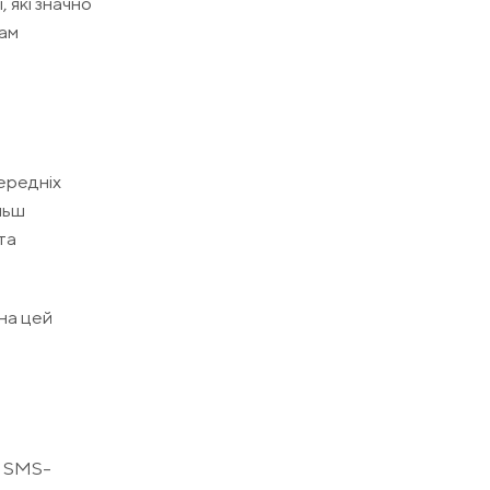
 які значно
рам
передніх
льш
та
на цей
з SMS-