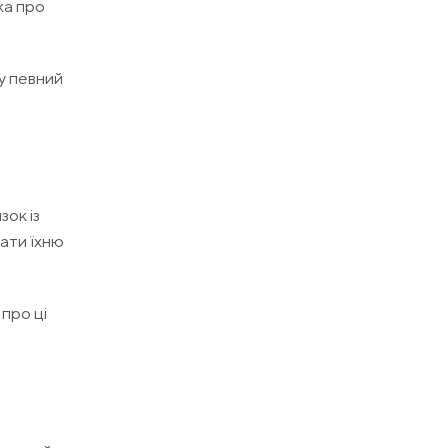
ка про
у певний
зок із
ати їхню
про ці