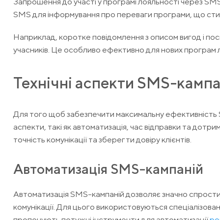
Запрошення до участі у програмі лояльності через SMS
SMS для інформування про переваги програми, що стиму
Наприклад, коротке повідомлення з описом вигод і пос
учасників. Це особливо ефективно для нових програм 
Технічні аспекти SMS-кампа
Для того щоб забезпечити максимальну ефективність S
аспекти, такі як автоматизація, час відправки та дот
точність комунікації та зберегти довіру клієнтів.
Автоматизація SMS-кампаній
Автоматизація SMS-кампаній дозволяє значно спростит
комунікації. Для цього використовуються спеціалізовані
пропонують потужні інструменти для автоматизації
ро