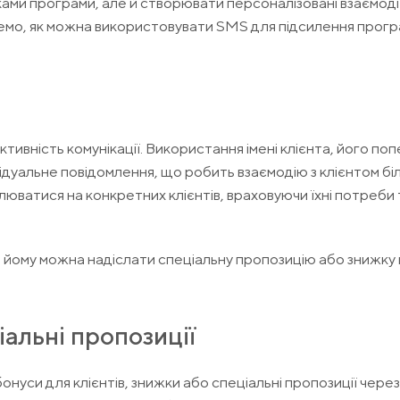
ами програми, але й створювати персоналізовані взаємодії,
янемо, як можна використовувати SMS для підсилення прог
ивність комунікації. Використання імені клієнта, його по
ідуальне повідомлення, що робить взаємодію з клієнтом бі
юватися на конкретних клієнтів, враховуючи їхні потреби 
, йому можна надіслати спеціальну пропозицію або знижку 
альні пропозиції
онуси для клієнтів, знижки або спеціальні пропозиції чере