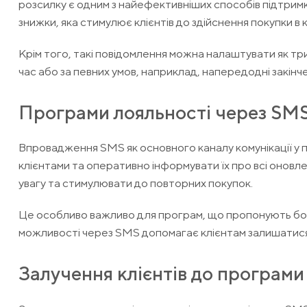
розсилку є одним з найефективніших способів підтрим
знижки, яка стимулює клієнтів до здійснення покупки в 
Крім того, такі повідомлення можна налаштувати як т
час або за певних умов, наприклад, напередодні закінче
Програми лояльності через SM
Впровадження SMS як основного каналу комунікації у п
клієнтами та оперативно інформувати їх про всі онов
увагу та стимулювати до повторних покупок.
Це особливо важливо для програм, що пропонують бону
можливості через SMS допомагає клієнтам залишатися
Залучення клієнтів до програм