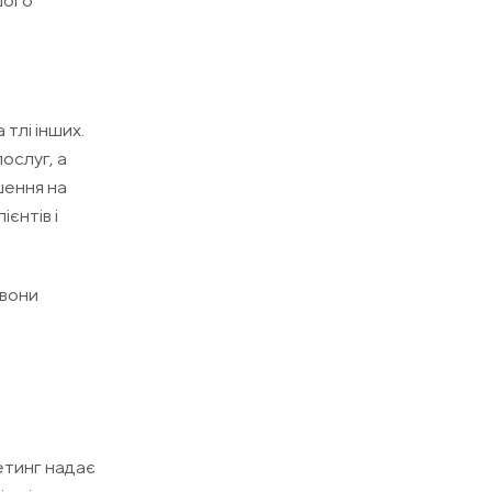
шого
тлі інших.
ослуг, а
шення на
єнтів і
 вони
етинг надає