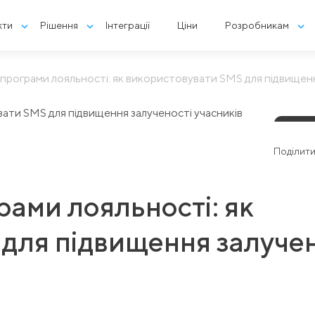
кти
Рішення
Інтеграції
Ціни
Розробникам
програми лояльності: як використовувати SMS для підвищенн
#SMS 
Поділити
рами лояльності: як
для підвищення залучен