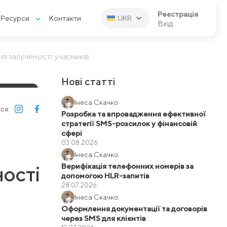
Реєстрація
Ресурси
Контакти
UKR
Вхід
я залученості учасників
Нові статті
РОЗСИЛКА
Інеса Скачко
ся:
Розробка та впровадження ефективної
стратегії SMS-розсилок у фінансовій
сфері
03.08.2026
Інеса Скачко
Верифікація телефонних номерів за
ості
допомогою HLR-запитів
28.07.2026
Інеса Скачко
Оформлення документації та договорів
через SMS для клієнтів