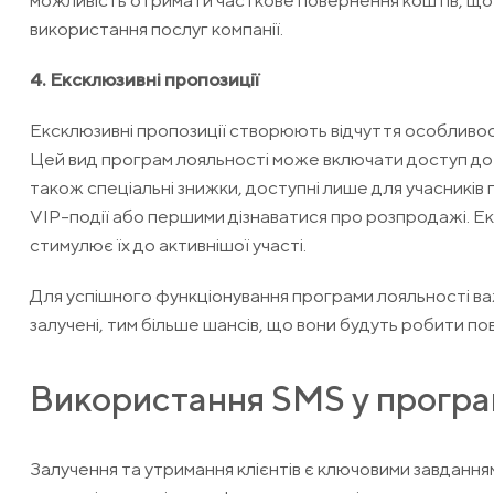
можливість отримати часткове повернення коштів, що 
використання послуг компанії.
4. Ексклюзивні пропозиції
Ексклюзивні пропозиції створюють відчуття особливості
Цей вид програм лояльності може включати доступ до 
також спеціальні знижки, доступні лише для учасникі
VIP-події або першими дізнаватися про розпродажі. Екс
стимулює їх до активнішої участі.
Для успішного функціонування програми лояльності важ
залучені, тим більше шансів, що вони будуть робити п
Використання SMS у програ
Залучення та утримання клієнтів є ключовими завданн