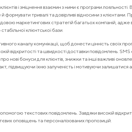
лієнтів і зміцнення взаємин з ними є програми лояльності. 
 й формувати тривалі та довірливі відносини з клієнтами. 
ладовою маркетингових стратегій багатьох компаній, адже 
стабільної клієнтської бази.
ного каналу комунікації, щоб донести цінність своїх про
окій відкритості та швидкості доставки повідомлень. SMS 
ро нові бонуси для клієнтів, знижки та інші важливі оновл
акт, підвищуючи їхню залученість і мотивуючи залишатися 
допомогою текстових повідомлень. Завдяки високій відкрит
тєвих оповіщень та персоналізованих пропозицій.