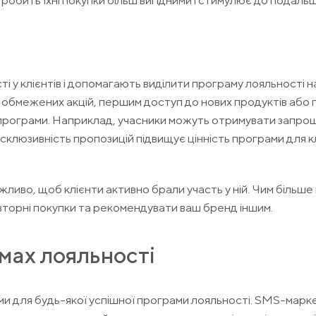
робить їхні покупки більш вигідними і стимулює до подаль
 у клієнтів і допомагають виділити програму лояльності на 
обмежених акцій, першим доступ до нових продуктів або п
в програми. Наприклад, учасники можуть отримувати запро
клюзивність пропозицій підвищує цінність програми для клі
ливо, щоб клієнти активно брали участь у ній. Чим більше
овторні покупки та рекомендувати ваш бренд іншим.
мах лояльності
ями для будь-якої успішної програми лояльності. SMS-марк