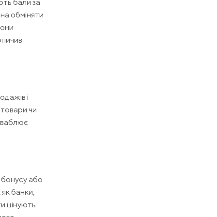
ють бали за
жна обміняти
вони
опичив
одажів і
 товари чи
риваблює
 бонусу або
як банки,
ти цінують