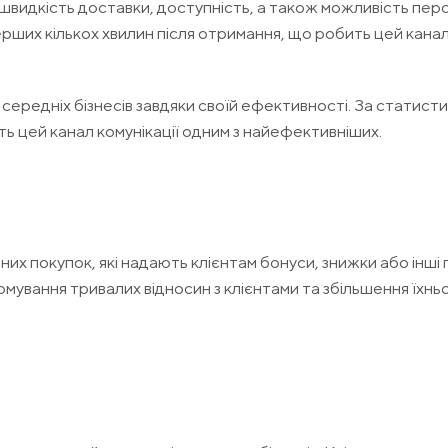
идкість доставки, доступність, а також можливість перс
рших кількох хвилин після отримання, що робить цей кана
ередніх бізнесів завдяки своїй ефективності. За статист
ь цей канал комунікації одним з найефективніших.
 покупок, які надають клієнтам бонуси, знижки або інші п
мування тривалих відносин з клієнтами та збільшення їхньо