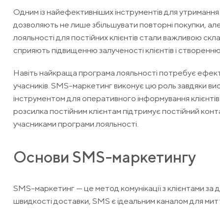
Одним із найефективніших інструментів для утримання к
дозволяють не лише збільшувати повторні покупки, але
лояльності для постійних клієнтів стали важливою ск
сприяють підвищенню залученості клієнтів і створенню 
Навіть найкраща програма лояльності потребує ефектив
учасників. SMS-маркетинг виконує цю роль завдяки вис
інструментом для оперативного інформування клієнтів п
розсилка постійним клієнтам підтримує постійний конт
учасниками програми лояльності.
Основи SMS-маркетингу
SMS-маркетинг — це метод комунікації з клієнтами за 
швидкості доставки, SMS є ідеальним каналом для мит