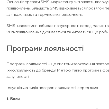
Основні переваги SMS-маркетингу включають високу шв
повідомлень. Більшість SMS відкривається протягом пе
для важливих та термінових повідомлень.
SMS-маркетинг набирає популярності серед малих та с
90% повідомлень відкривається та читається, що робит
Програми лояльності
Програми лояльності — це системи заохочення повторних
їхню лояльність до бренду. Метою таких програм є фор
залученості.
Існує кілька видів програм лояльності, серед яких:
1. Бали