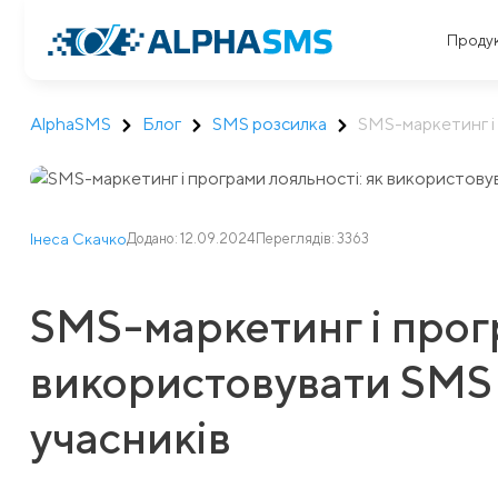
Проду
AlphaSMS
Блог
SMS розсилка
SMS-маркетинг і 
Інеса Скачко
Додано: 12.09.2024
Переглядів: 3363
SMS-маркетинг і прог
використовувати SMS 
учасників