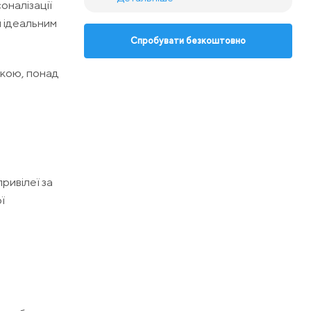
оналізації
л ідеальним
Спробувати безкоштовно
икою, понад
ривілеї за
ї