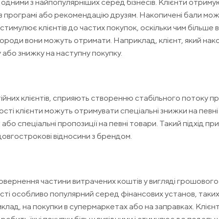
є одними з найпопулярніших серед бізнесів. Клієнти отриму
 в програмі або рекомендацію друзям. Накопичені бали мо
 стимулює клієнтів до частих покупок, оскільки чим більше 
агороди вони можуть отримати. Наприклад, клієнт, який нак
 або знижку на наступну покупку.
йних клієнтів, сприяють створенню стабільного потоку пр
ності клієнти можуть отримувати спеціальні знижки на певні
або спеціальні пропозиції на певні товари. Такий підхід п
довгострокові відносини з брендом.
вернення частини витрачених коштів у вигляді грошового
сті особливо популярний серед фінансових установ, таких 
иклад, на покупки в супермаркетах або на заправках. Клієн