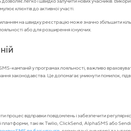
 дозволяє легко і швидко залучити нових учасників. Викор
лює клієнтів до активної участі.
иланням на швидку реєстрацію може значно збільшити кіль
лояльності або для розширення існуючих.
ній
MS-кампаній у програмах лояльності, важливо враховуват
римання законодавства. Це допомагає уникнути помилок, пі
и процес відправки повідомлень і забезпечити регулярні
 платформи, такі як Twilio, ClickSend, AlphaSMS або Sendi
зсилки SMS по базі клієнтів
, сегментації аудиторії та інтег