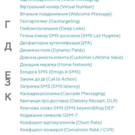
Віртуальний номер (Virtual Number)
Вітальне повідомлення (Welcome Message)
Геотаргетинг (Geotargeting)
Г
Глибокі посилання (Deep Links)
Гігієна списку SMS-розсилок (SMS List Hygiene)
Двофакторна аутентифікація (2FA)
Д
Динамічні поля (Dynamic Fields)
Довічна цінність клієнта (Customer Lifetime Value)
Домашня мережа (Home Network)
Емодзі в SMS (Emojis in SMS)
Е
Заклик до дії (Call to Action)
З
Затримка SMS (SMS latency)
Каскадна розсилка (Cascade Messaging)
К
Квитанція про доставку (Delivery Receipt, DLR)
Ключове слово SMS (SMS keyword)
Код DEF
Кодування символів GSM-7
Коефіцієнт відтоку клієнтів (Churn Rate)
Коефіцієнт конверсії (Conversion Rate / CVR)