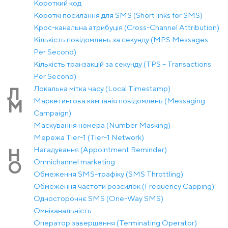
Короткий код
Короткі посилання для SMS (Short links for SMS)
Крос-канальна атрибуція (Cross-Channel Attribution)
Кількість повідомлень за секунду (MPS Messages
Per Second)
Кількість транзакцій за секунду (TPS – Transactions
Per Second)
Локальна мітка часу (Local Timestamp)
Л
Маркетингова кампанія повідомлень (Messaging
М
Campaign)
Маскування номера (Number Masking)
Мережа Tier-1 (Tier-1 Network)
Нагадування (Appointment Reminder)
Н
Оmnichannel marketing
О
Обмеження SMS-трафіку (SMS Throttling)
Обмеження частоти розсилок (Frequency Capping)
Одностороннє SMS (One-Way SMS)
Омніканальність
Оператор завершення (Terminating Operator)