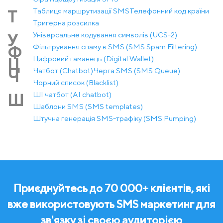
Таблиця маршрутизації SMS
Телефонний код країни
Т
Тригерна розсилка
Універсальне кодування символів (UCS-2)
У
Фільтрування спаму в SMS (SMS Spam Filtering)
Ф
Цифровий гаманець (Digital Wallet)
Ц
Чатбот (Chatbot)
Черга SMS (SMS Queue)
Ч
Чорний список (Blacklist)
ШІ чатбот (AI chatbot)
Ш
Шаблони SMS (SMS templates)
Штучна генерація SMS-трафіку (SMS Pumping)
Приєднуйтесь до 70 000+ клієнтів, які
вже використовують SMS маркетинг для
зв'язку зі своєю аудиторією