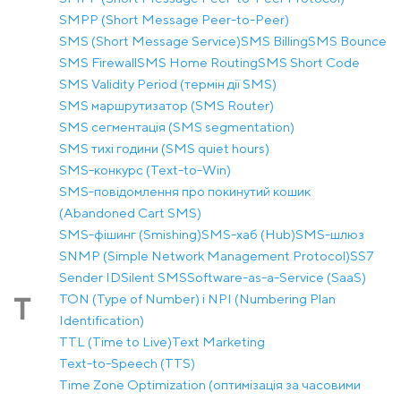
SMPP (Short Message Peer-to-Peer)
SMS (Short Message Service)
SMS Billing
SMS Bounce
SMS Firewall
SMS Home Routing
SMS Short Code
SMS Validity Period (термін дії SMS)
SMS маршрутизатор (SMS Router)
SMS сегментація (SMS segmentation)
SMS тихі години (SMS quiet hours)
SMS-конкурс (Text-to-Win)
SMS-повідомлення про покинутий кошик
(Abandoned Cart SMS)
SMS-фішинг (Smishing)
SMS-хаб (Hub)
SMS-шлюз
SNMP (Simple Network Management Protocol)
SS7
Sender ID
Silent SMS
Software-as-a-Service (SaaS)
TON (Type of Number) і NPI (Numbering Plan
T
Identification)
TTL (Time to Live)
Text Marketing
Text-to-Speech (TTS)
Time Zone Optimization (оптимізація за часовими