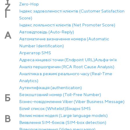
Y
Zero-Hop
Z
Індекс задоволеності клієнтів (Customer Satisfaction
І
Score)
Індекс лояльності клієнтів (Net Promoter Score)
Автовідповідь (Auto-Reply)
А
Автоматичне визначення номера (Automatic
Number Identification)
Агрегатор SMS
Адреса кінцевої точки (Endpoint URL)
Альфа-ім'я
Аналіз першопричин (RCA Root Cause Analysis)
Аналітика в режимі реального часу (Real-Time
Analytics)
Аутентифікація (authentication)
Безкоштовний номер (Toll-Free Number)
Б
Бізнес-повідомлення Viber (Viber Business Message)
Білий список (Whitelist)
Бінарні SMS
Великі мовні моделі (Large language models)
В
Виявлення SIM-боксів (SIM-box detection)
Відеоповідомлення (Video messaging)