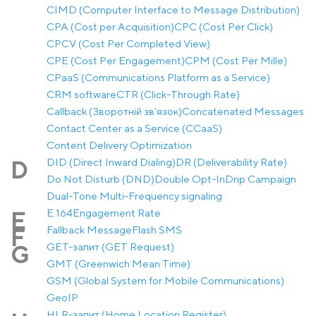
CIMD (Computer Interface to Message Distribution)
CPA (Cost per Acquisition)
CPC (Cost Per Click)
CPCV (Cost Per Completed View)
CPE (Cost Per Engagement)
CPM (Cost Per Mille)
CPaaS (Communications Platform as a Service)
CRM software
CTR (Click-Through Rate)
Callback (Зворотній зв'язок)
Concatenated Messages
Contact Center as a Service (CCaaS)
Content Delivery Optimization
DID (Direct Inward Dialing)
DR (Deliverability Rate)
D
Do Not Disturb (DND)
Double Opt-In
Drip Campaign
Dual-Tone Multi-Frequency signaling
E.164
Engagement Rate
E
Fallback Message
Flash SMS
F
GET-запит (GET Request)
G
GMT (Greenwich Mean Time)
GSM (Global System for Mobile Communications)
GeoIP
HLR-запит (Home Location Register)