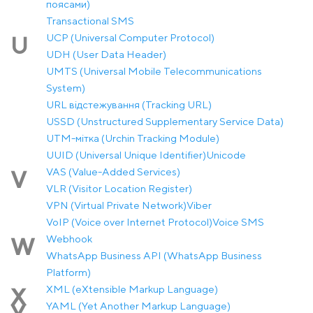
поясами)
Transactional SMS
UCP (Universal Computer Protocol)
U
UDH (User Data Header)
UMTS (Universal Mobile Telecommunications
System)
URL відстежування (Tracking URL)
USSD (Unstructured Supplementary Service Data)
UTM-мітка (Urchin Tracking Module)
UUID (Universal Unique Identifier)
Unicode
VAS (Value-Added Services)
V
VLR (Visitor Location Register)
VPN (Virtual Private Network)
Viber
VoIP (Voice over Internet Protocol)
Voice SMS
Webhook
W
WhatsApp Business API (WhatsApp Business
Platform)
XML (eXtensible Markup Language)
X
YAML (Yet Another Markup Language)