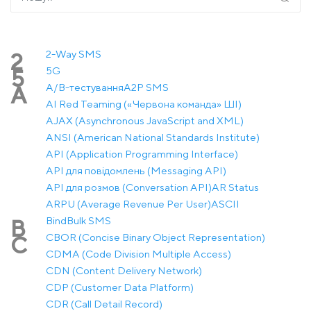
2-Way SMS
2
5G
5
A/B-тестування
A2P SMS
A
AI Red Teaming («Червона команда» ШІ)
AJAX (Asynchronous JavaScript and XML)
ANSI (American National Standards Institute)
API (Application Programming Interface)
API для повідомлень (Messaging API)
API для розмов (Conversation API)
AR Status
ARPU (Average Revenue Per User)
ASCII
Bind
Bulk SMS
B
CBOR (Concise Binary Object Representation)
C
CDMA (Code Division Multiple Access)
CDN (Content Delivery Network)
CDP (Customer Data Platform)
CDR (Call Detail Record)