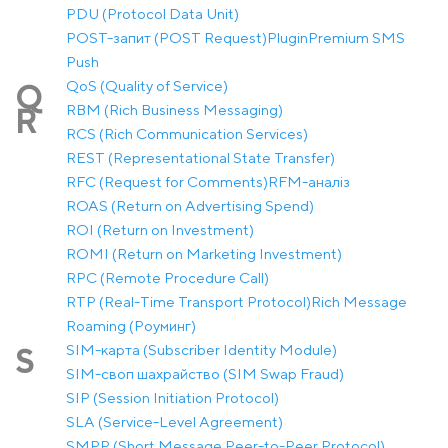
PDU (Protocol Data Unit)
POST-запит (POST Request)
Plugin
Premium SMS
Push
QoS (Quality of Service)
Q
RBM (Rich Business Messaging)
R
RCS (Rich Communication Services)
REST (Representational State Transfer)
RFC (Request for Comments)
RFM-аналіз
ROAS (Return on Advertising Spend)
ROI (Return on Investment)
ROMI (Return on Marketing Investment)
RPC (Remote Procedure Call)
RTP (Real-Time Transport Protocol)
Rich Message
Roaming (Роуминг)
SIM-карта (Subscriber Identity Module)
S
SIM-своп шахрайство (SIM Swap Fraud)
SIP (Session Initiation Protocol)
SLA (Service-Level Agreement)
SMPP (Short Message Peer-to-Peer Protocol)