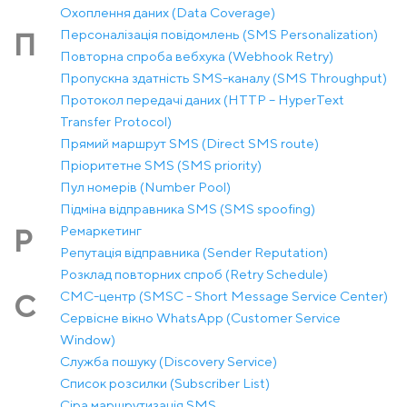
Охоплення даних (Data Coverage)
Персоналізація повідомлень (SMS Personalization)
П
Повторна спроба вебхука (Webhook Retry)
Пропускна здатність SMS-каналу (SMS Throughput)
Протокол передачі даних (HTTP – HyperText
Transfer Protocol)
Прямий маршрут SMS (Direct SMS route)
Пріоритетне SMS (SMS priority)
Пул номерів (Number Pool)
Підміна відправника SMS (SMS spoofing)
Ремаркетинг
Р
Репутація відправника (Sender Reputation)
Розклад повторних спроб (Retry Schedule)
СМС-центр (SMSC - Short Message Service Center)
С
Сервісне вікно WhatsApp (Customer Service
Window)
Служба пошуку (Discovery Service)
Список розсилки (Subscriber List)
Сіра маршрутизація SMS