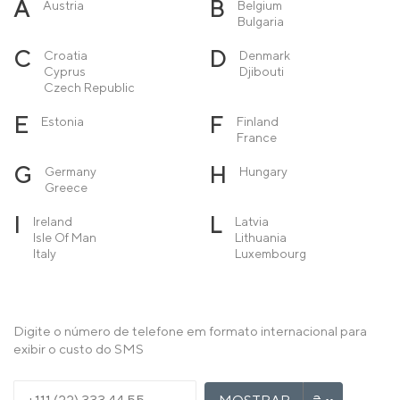
A
B
Austria
Belgium
Bulgaria
C
D
Croatia
Denmark
Cyprus
Djibouti
Czech Republic
E
F
Estonia
Finland
France
G
H
Germany
Hungary
Greece
I
L
Ireland
Latvia
Isle Of Man
Lithuania
Italy
Luxembourg
M
N
Macedonia
Netherlands
Malta
Norway
Moldova
Digite o número de telefone em formato internacional para
Monaco
exibir o custo do SMS
Montenegro
P
R
Poland
Romania