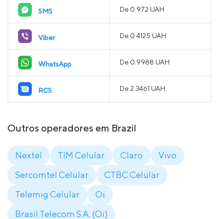
De 0.972 UAH
SMS
De 0.4125 UAH
Viber
De 0.9988 UAH
WhatsApp
De 2.3461 UAH
RCS
Outros operadores em Brazil
Nextel
TIM Celular
Claro
Vivo
Sercomtel Celular
CTBC Celular
Telemig Celular
Oi
Brasil Telecom S.A. (Oi)