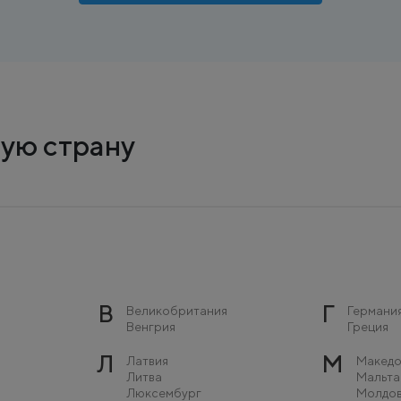
ую страну
В
Г
Великобритания
Германи
Венгрия
Греция
Л
М
Латвия
Македо
Литва
Мальта
Люксембург
Молдо