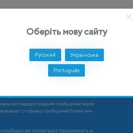
кты
Решение
Интеграции
Цены
Разработчикам
Оберіть мову сайту
Русский
Українська
Português
атини
анальную маршрутизацию сообщений через
ддерживает отправку сообщений более чем
 сообщения помогают привлекать и