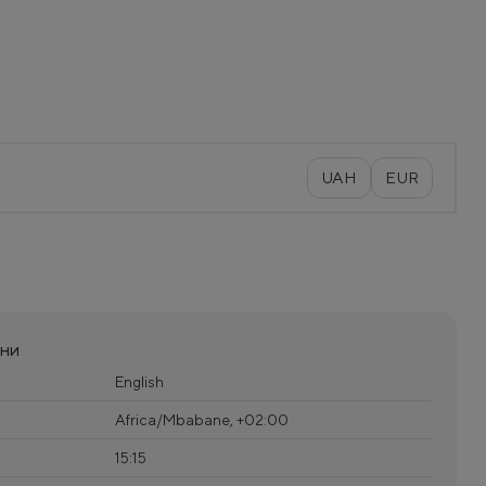
UAH
EUR
ини
English
Africa/Mbabane, +02:00
15:15