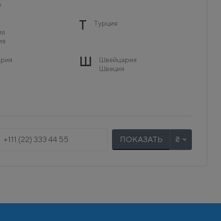
о
Т
Турция
ия
ия
Ш
рия
Швейцария
Швеция
ПОКАЗАТЬ