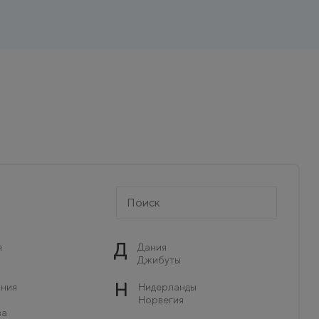
Д
я
Дания
Джибуты
Н
ния
Нидерланды
Норвегия
ва