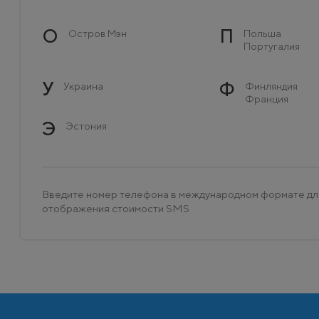
О
П
Остров Мэн
Польша
Португалия
У
Ф
Украина
Финляндия
Франция
Э
Эстония
Введите номер телефона в международном формате дл
отображения стоимости SMS