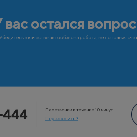
У вас остался вопрос
Убедитесь в качестве автообзвона робота, не пополняя счё
-444
Перезвоним в течение 10 минут.
Перезвонить?