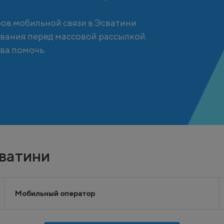
ов мобильной связи в Эсватини
вания перед массовой рассылкой.
ва помочь.
ватини
Мобильный оператор