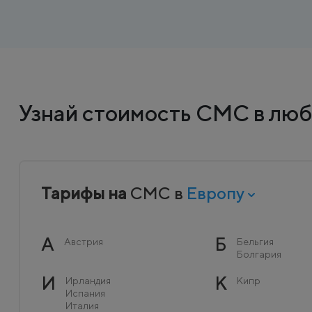
Узнай стоимость СМС в люб
Тарифы на
СМС в
Европу
А
Б
Австрия
Бельгия
Болгария
И
К
Ирландия
Кипр
Испания
Италия