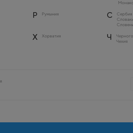
Монак
Р
С
Румыния
Сербия
Словак
Словен
Х
Ч
Хорватия
Черного
Чехия
я