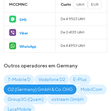
MCCMNC
Custo
UAH
EUR
De 4.9523 UAH
SMS
De 0.4135 UAH
Viber
De 4.4953 UAH
WhatsApp
Outros operadores em Germany
T-Mobile D
Vodafone D2
E-Plus
O2 (Germany) GmbH & Co. OHG
MobilCom
Group3G (Quam)
vistream GmbH
LycaMobile