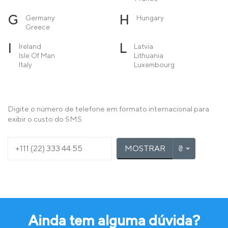
G
H
Germany
Hungary
Greece
I
L
Ireland
Latvia
Isle Of Man
Lithuania
Italy
Luxembourg
M
N
Macedonia
Netherlands
Malta
Norway
Moldova
Digite o número de telefone em formato internacional para
Monaco
exibir o custo do SMS
Montenegro
P
R
Poland
Romania
MOSTRAR
Portugal
S
T
Serbia
Turkey
Slovakia
Slovenia
Spain
Sweden
Switzerland
Ainda tem alguma dúvida?