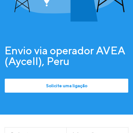
Envio via operador AVEA
(Aycell), Peru
Solicite uma ligação