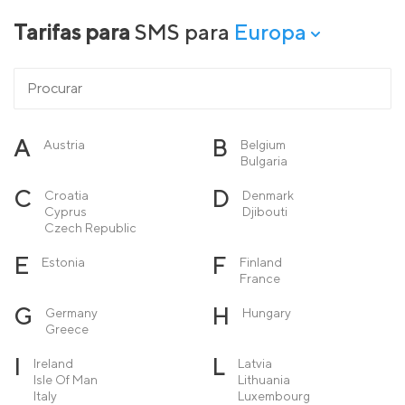
Tarifas para
SMS para
Europa
A
B
Austria
Belgium
Bulgaria
C
D
Croatia
Denmark
Cyprus
Djibouti
Czech Republic
E
F
Estonia
Finland
France
G
H
Germany
Hungary
Greece
I
L
Ireland
Latvia
Isle Of Man
Lithuania
Italy
Luxembourg