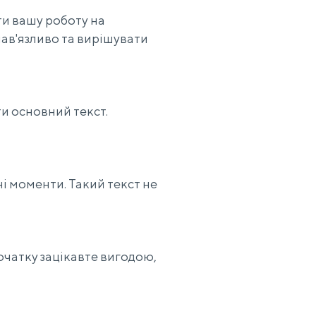
ти вашу роботу на
ав'язливо та вирішувати
и основний текст.
і моменти. Такий текст не
очатку зацікавте вигодою,