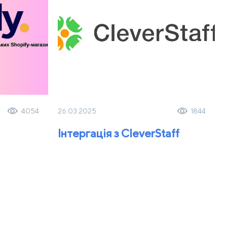
26.03.2025
4054
1844
Інтергація з CleverStaff