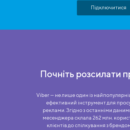
Підключитися
Почніть розсилати п
Viber — не лише один із найпопулярні
ефективний інструмент для просу
реклами. Згідно з останніми даним
месенджера склала 262 млн. корист
клієнтів до спілкування з брендо