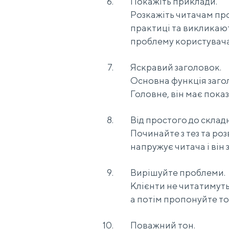
Покажіть приклади.
Розкажіть читачам про
практиці та викликают
проблему користувача
Яскравий заголовок.
Основна функція загол
Головне, він має показ
Від простого до склад
Починайте з тез та ро
напружує читача і він 
Вирішуйте проблеми.
Клієнти не читатимуть
а потім пропонуйте т
Поважний тон.