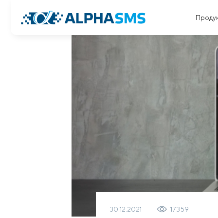
Проду
30.12.2021
17359