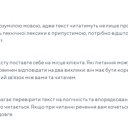
розумілою мовою, адже текст читатимуть не лише п
ть технічної лексики є припустимою, потрібно відшто
т.
ту поставте себе на місце клієнта. Які питання мо
овинен відповідати на два виклики: він має бути ко
й зв'язок між вами та читачем.
гає перевірити текст на логічність та впорядкован
ко читається. Якщо при читанні речення вам хочетьс
довге.