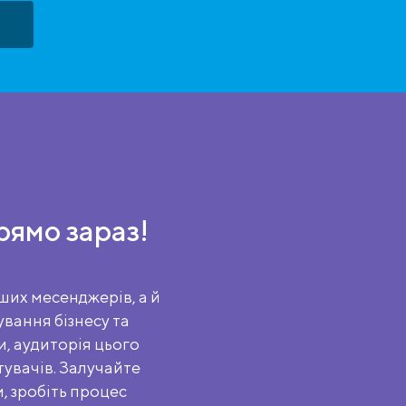
рямо зараз!
ших месенджерів, а й
вання бізнесу та
и, аудиторія цього
увачів. Залучайте
м, зробіть процес