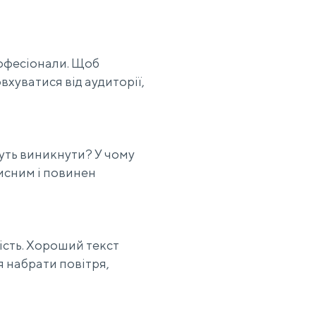
рофесіонали. Щоб
вхуватися від аудиторії,
жуть виникнути? У чому
рисним і повинен
ість. Хороший текст
я набрати повітря,