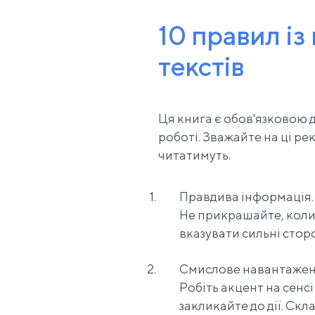
10 правил із
текстів
Ця книга є обов'язковою д
роботі. Зважайте на ці ре
читатимуть.
Правдива інформація.
Не прикрашайте, коли 
вказувати сильні стор
Смислове навантажен
Робіть акцент на сенсі
закликайте до дії. С