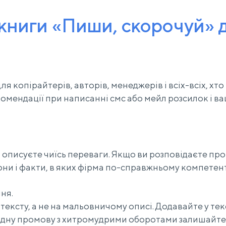
 книги «Пиши, скорочуй» 
ля копірайтерів, авторів, менеджерів і всіх-всіх, хт
комендації при написанні смс або мейл розсилок і в
описуєте чиїсь переваги. Якщо ви розповідаєте про
они і факти, в яких фірма по-справжньому компетен
ня.
 тексту, а не на мальовничому описі. Додавайте у тек
кладну промову з хитромудрими оборотами залишайте