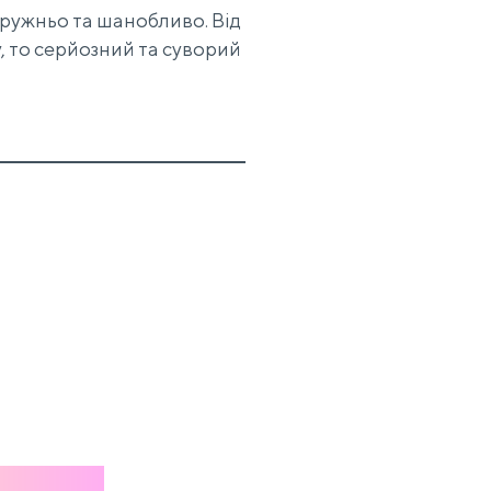
дружньо та шанобливо. Від
у, то серйозний та суворий