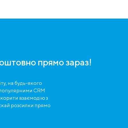
оштовно прямо зараз!
ту, на будь-якого
 з популярними CRM
корити взаємодію з
ускай розсилки прямо