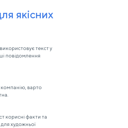
для якісних
о використовує текст у
аші повідомлення
 компанію, варто
тна.
ст корисні факти та
 для художньої