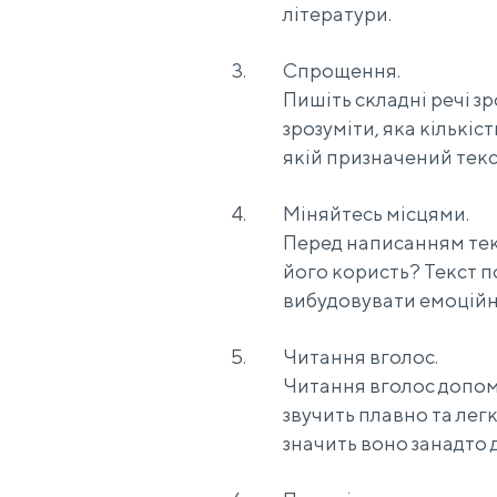
літератури.
Спрощення.
Пишіть складні речі з
зрозуміти, яка кількіс
якій призначений текс
Міняйтесь місцями.
Перед написанням текс
його користь? Текст п
вибудовувати емоційни
Читання вголос.
Читання вголос допома
звучить плавно та лег
значить воно занадто 