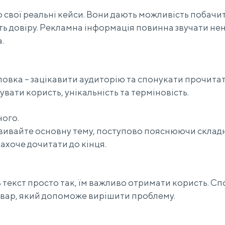
 свої реальні кейси. Вони дають можливість побачи
ь довіру. Рекламна інформація повинна звучати нен
.
овка – зацікавити аудиторію та спонукати прочитат
увати користь, унікальність та терміновість.
ного.
звивайте основну тему, поступово пояснюючи складн
захоче дочитати до кінця.
 текст просто так, їм важливо отримати користь. Сп
овар, який допоможе вирішити проблему.