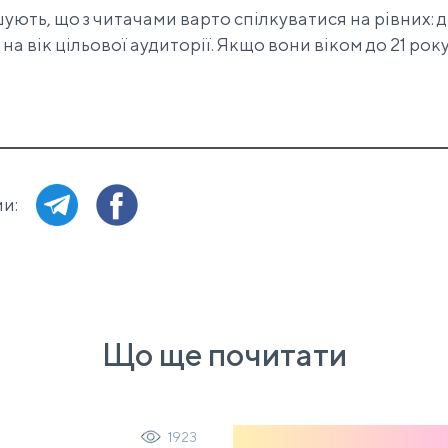
ють, що з читачами варто спілкуватися на рівних: 
на вік цільової аудиторії. Якщо вони віком до 21 рок
и:
Що ще почитати
1923