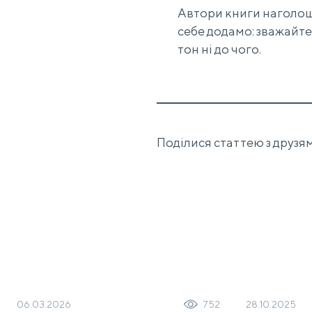
Автори книги наголошу
себе додамо: зважайте 
тон ні до чого.
Поділися статтею з друзям
06.03.2026
28.10.2025
752