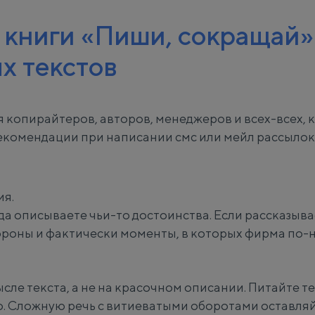
з книги «Пиши, сокращай»
х текстов
я копирайтеров, авторов, менеджеров и всех-всех, к
рекомендации при написании смс или мейл рассылок
я.
да описываете чьи-то достоинства. Если рассказыв
ороны и фактически моменты, в которых фирма по-
сле текста, а не на красочном описании. Питайте 
. Сложную речь с витиеватыми оборотами оставля