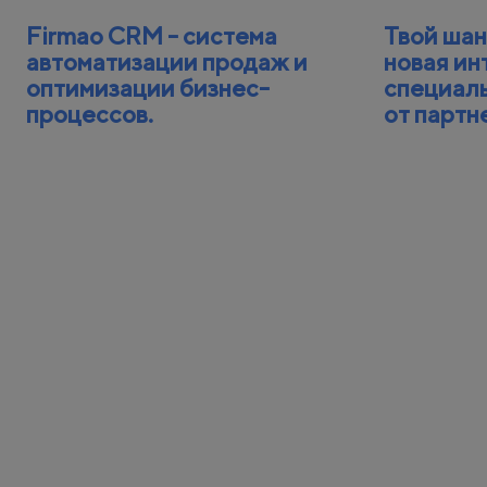
Firmao CRM - система
Твой шан
автоматизации продаж и
новая ин
оптимизации бизнес-
специал
процессов.
от партн