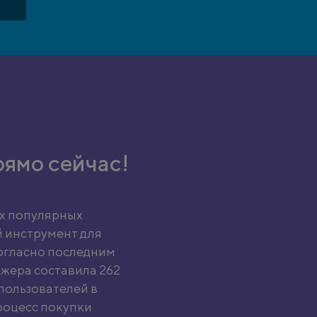
рямо сейчас!
ых популярных
 инструмент для
огласно последним
жера составила 262
 пользователей в
роцесс покупки