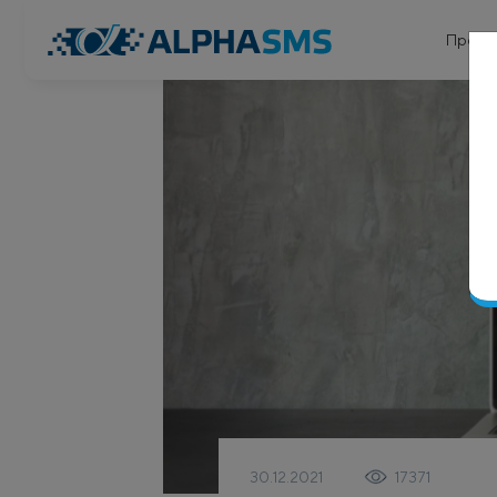
Проду
30.12.2021
17371