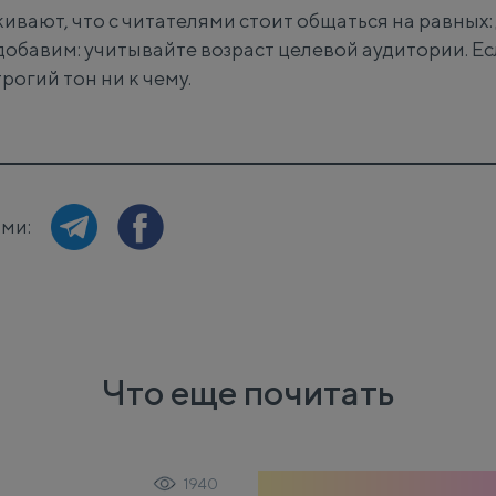
ивают, что с читателями стоит общаться на равных:
добавим: учитывайте возраст целевой аудитории. Ес
трогий тон ни к чему.
ями:
Что еще почитать
1940