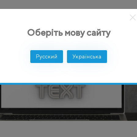
кты
Решение
Интеграции
Цены
Разработчикам
Оберіть мову сайту
Русский
Українська