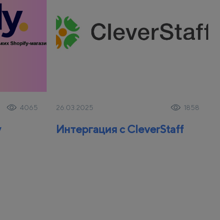
26.03.2025
4065
1858
y
Интергация с CleverStaff