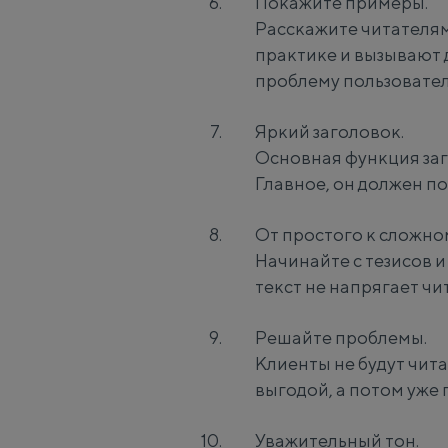
Покажите примеры.
Расскажите читателям
практике и вызывают 
проблему пользовател
Яркий заголовок.
Основная функция заг
Главное, он должен по
От простого к сложно
Начинайте с тезисов 
текст не напрягает чит
Решайте проблемы.
Клиенты не будут чита
выгодой, а потом уже
Уважительный тон.