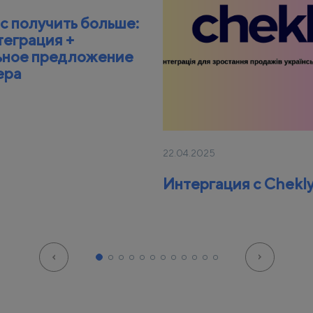
с получить больше:
теграция +
ьное предложение
ера
22.04.2025
Интергация с Chekl