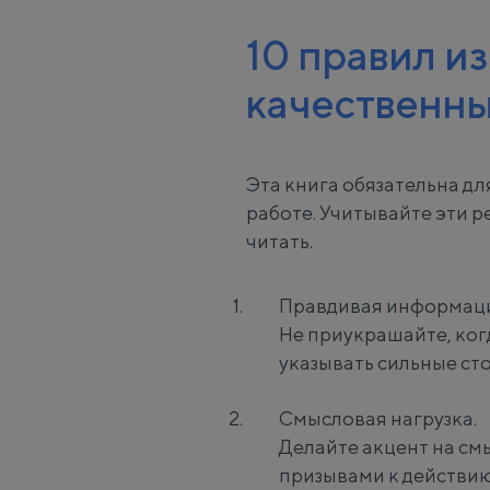
10 правил и
качественны
Эта книга обязательна дл
работе. Учитывайте эти 
читать.
Правдивая информаци
Не приукрашайте, ког
указывать сильные ст
Смысловая нагрузка.
Делайте акцент на смы
призывами к действию