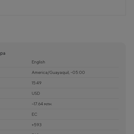
ора
English
America/Guayaquil, -05:00
15:49
USD
~17.64 млн.
EC
+593