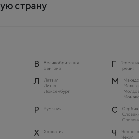
ую страну
В
Г
Великобритания
Германи
Венгрия
Греция
Л
М
Латвия
Македо
Литва
Мальта
Люксембург
Молдо
Монак
Р
С
Румыния
Сербия
Словак
Словен
Х
Ч
Хорватия
Черного
Чехия