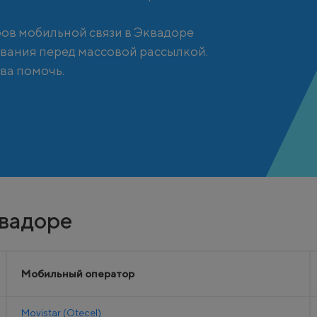
ов мобильной связи в Эквадоре
вания перед массовой рассылкой.
ва помочь.
квадоре
Мобильный оператор
Movistar (Otecel)