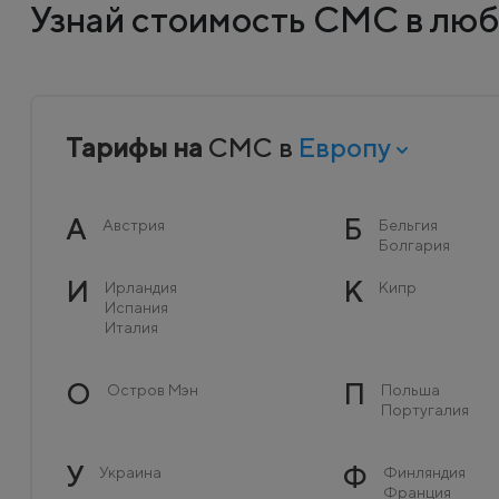
Узнай стоимость СМС в люб
Тарифы на
СМС в
Европу
А
Б
Австрия
Бельгия
Болгария
И
К
Ирландия
Кипр
Испания
Италия
О
П
Остров Мэн
Польша
Португалия
У
Ф
Украина
Финляндия
Франция