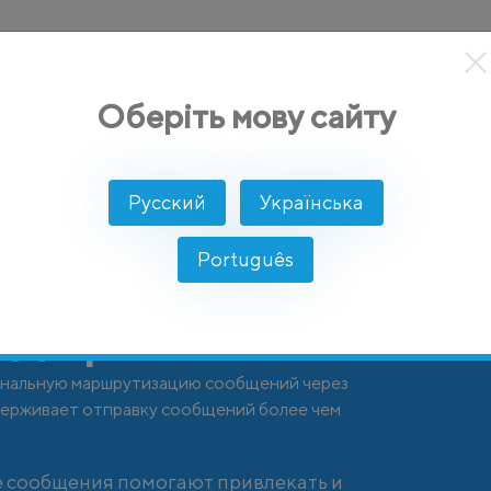
кты
Решение
Интеграции
Цены
Разработчикам
Оберіть мову сайту
Русский
Українська
Português
адоре
анальную маршрутизацию сообщений через
ддерживает отправку сообщений более чем
 сообщения помогают привлекать и