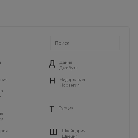
Д
я
Дания
Джибуты
Н
ния
Нидерланды
Норвегия
ва
о
Т
Турция
ия
ия
Ш
рия
Швейцария
Швеция