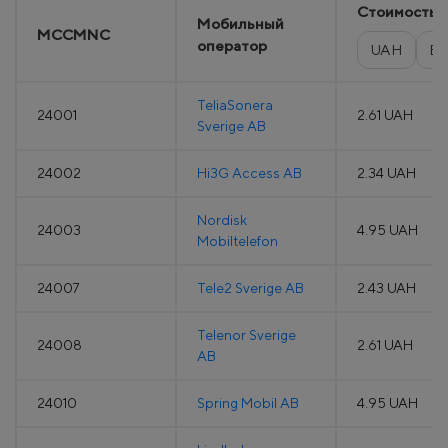
Стоимость
Мобильный
MCCMNC
оператор
UAH
E
TeliaSonera
24001
2.61 UAH
Sverige AB
24002
Hi3G Access AB
2.34 UAH
Nordisk
24003
4.95 UAH
Mobiltelefon
24007
Tele2 Sverige AB
2.43 UAH
Telenor Sverige
24008
2.61 UAH
AB
24010
Spring Mobil AB
4.95 UAH