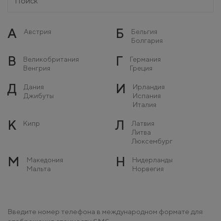
А
Б
Австрия
Бельгия
Болгария
В
Г
Великобритания
Германия
Венгрия
Греция
Д
И
Дания
Ирландия
Джибуты
Испания
Италия
К
Л
Кипр
Латвия
Литва
Люксембург
М
Н
Македония
Нидерланды
Мальта
Норвегия
Молдова
Монако
О
П
Остров Мэн
Польша
Введите номер телефона в международном формате для
Португалия