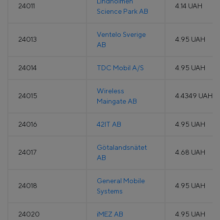
Lindholmen
24011
4.14 UAH
Science Park AB
Ventelo Sverige
24013
4.95 UAH
AB
24014
TDC Mobil A/S
4.95 UAH
Wireless
24015
4.4349 UAH
Maingate AB
24016
42IT AB
4.95 UAH
Götalandsnätet
24017
4.68 UAH
AB
General Mobile
24018
4.95 UAH
Systems
24020
iMEZ AB
4.95 UAH