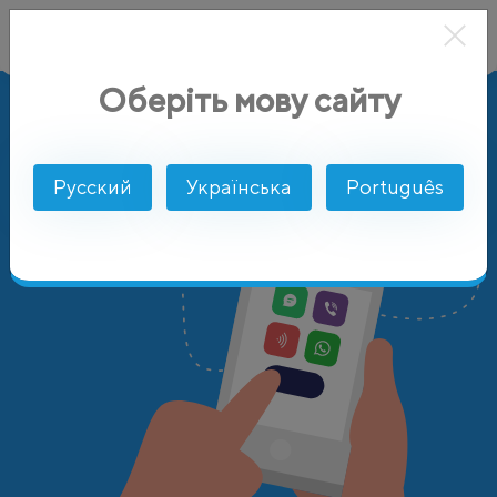
Оберіть мову сайту
AlphaSMS
Цены
Швеция
Русский
Українська
Português