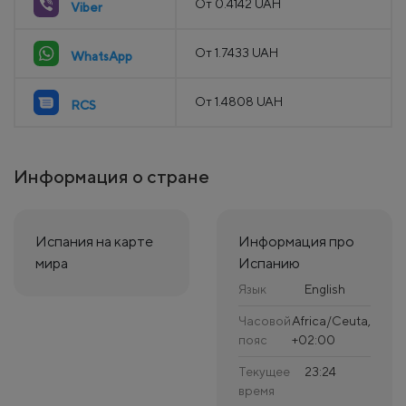
От 0.4142 UAH
Viber
От 1.7433 UAH
WhatsApp
От 1.4808 UAH
RCS
Информация о стране
Испания на карте
Информация про
мира
Испанию
Язык
English
Часовой
Africa/Ceuta,
пояс
+02:00
Текущее
23:24
время