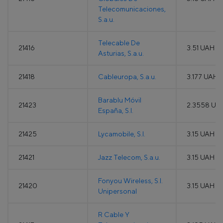
Telecomunicaciones,
S.a.u.
Telecable De
21416
3.51 UAH
Asturias, S.a.u.
21418
Cableuropa, S.a.u.
3.177 UAH
Barablu Móvil
21423
2.3558 UA
España, S.l.
21425
Lycamobile, S.l.
3.15 UAH
21421
Jazz Telecom, S.a.u.
3.15 UAH
Fonyou Wireless, S.l.
21420
3.15 UAH
Unipersonal
R Cable Y