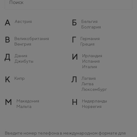
А
Б
Австрия
Бельгия
Болгария
В
Г
Великобритания
Германия
Венгрия
Греция
Д
И
Дания
Ирландия
Джибуты
Испания
Италия
К
Л
Кипр
Латвия
Литва
Люксембург
М
Н
Македония
Нидерланды
Мальта
Норвегия
Молдова
Монако
О
П
Остров Мэн
Польша
Введите номер телефона в международном формате для
Португалия