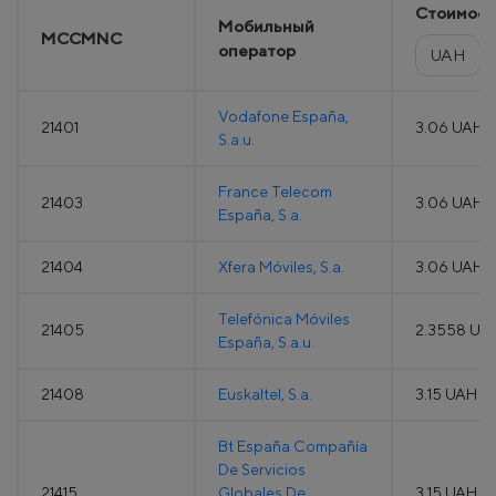
Стоимост
Мобильный
MCCMNC
оператор
UAH
Vodafone España,
21401
3.06 UAH
S.a.u.
France Telecom
21403
3.06 UAH
España, S.a.
21404
Xfera Móviles, S.a.
3.06 UAH
Telefónica Móviles
21405
2.3558 UA
España, S.a.u.
21408
Euskaltel, S.a.
3.15 UAH
Bt España Compañía
De Servicios
21415
Globales De
3.15 UAH