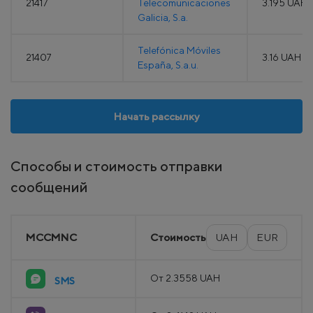
21417
Telecomunicaciones
3.195 UAH
Galicia, S.a.
Telefónica Móviles
21407
3.16 UAH
España, S.a.u.
Начать рассылку
Способы и стоимость отправки
сообщений
MCCMNC
Стоимость
UAH
EUR
От 2.3558 UAH
SMS