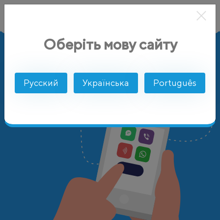
Оберіть мову сайту
AlphaSMS
Цены
Испания
Русский
Українська
Português