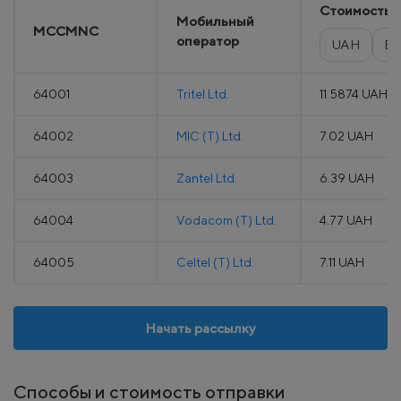
Стоимость
Мобильный
MCCMNC
оператор
UAH
E
64001
Tritel Ltd.
11.5874 UAH
64002
MIC (T) Ltd.
7.02 UAH
64003
Zantel Ltd.
6.39 UAH
64004
Vodacom (T) Ltd.
4.77 UAH
64005
Celtel (T) Ltd.
7.11 UAH
Начать рассылку
Способы и стоимость отправки