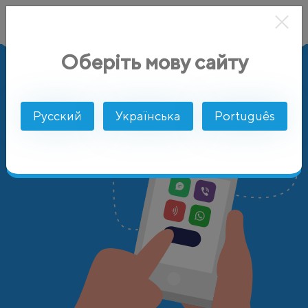
Оберіть мову сайту
AlphaSMS
Цены
Танзания
Русский
Українська
Português