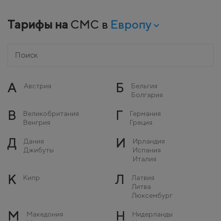
Тарифы на
СМС в
Европу
А
Б
Австрия
Бельгия
Болгария
В
Г
Великобритания
Германия
Венгрия
Греция
Д
И
Дания
Ирландия
Джибуты
Испания
Италия
К
Л
Кипр
Латвия
Литва
Люксембург
М
Н
Македония
Нидерланды