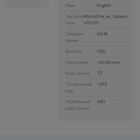
Язык
English
Часовой
Africa/Dar_es_Salaam,
пояс
+03:00
Текущее
06:14
время
Валюта
USD
Население
~66.06 млн.
Код страны
TZ
Телефонный
+255
код
Мобильный
640
код страны