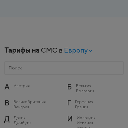
Тарифы на
СМС в
Европу
А
Б
Австрия
Бельгия
Болгария
В
Г
Великобритания
Германия
Венгрия
Греция
Д
И
Дания
Ирландия
Джибуты
Испания
Италия