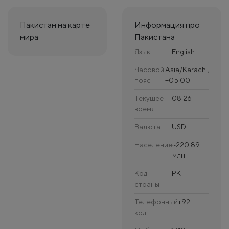
Пакистан на карте
Информация про
мира
Пакистана
Язык
English
Часовой
Asia/Karachi,
пояс
+05:00
Текущее
08:26
время
Валюта
USD
Население
~220.89
млн.
Код
PK
страны
Телефонный
+92
код