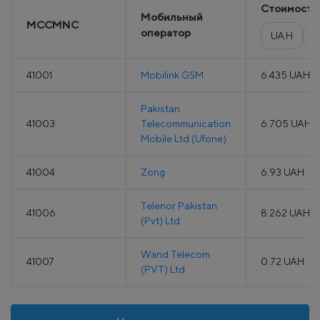
Стоимость
Мобильный
MCCMNC
оператор
UAH
E
41001
Mobilink GSM
6.435 UAH
Pakistan
41003
Telecommunication
6.705 UAH
Mobile Ltd (Ufone)
41004
Zong
6.93 UAH
Telenor Pakistan
41006
8.262 UAH
(Pvt) Ltd.
Warid Telecom
41007
0.72 UAH
(PVT) Ltd