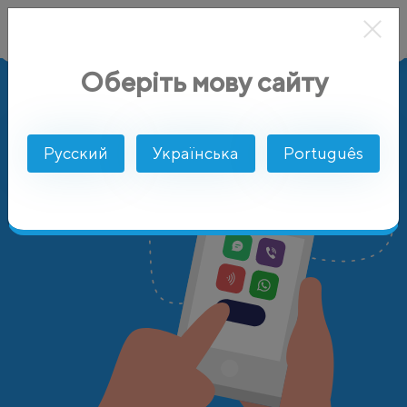
Оберіть мову сайту
AlphaSMS
Цены
Пакистан
Русский
Українська
Português