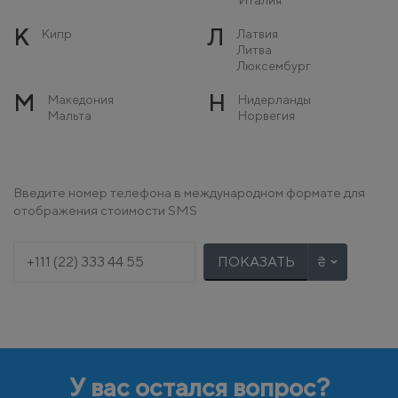
К
Л
Кипр
Латвия
Литва
Люксембург
М
Н
Македония
Нидерланды
Мальта
Норвегия
Молдова
Монако
О
П
Остров Мэн
Польша
Введите номер телефона в международном формате для
Португалия
отображения стоимости SMS
Р
С
Румыния
Сербия
Словакия
ПОКАЗАТЬ
Словения
Т
У
Турция
Украина
Ф
Х
Финляндия
Хорватия
Франция
У вас остался вопрос?
Ч
Ш
Черногория
Швейцария