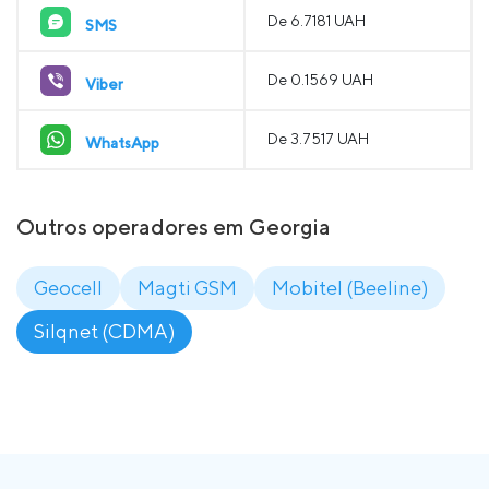
De 6.7181 UAH
SMS
De 0.1569 UAH
Viber
De 3.7517 UAH
WhatsApp
Outros operadores em Georgia
Geocell
Magti GSM
Mobitel (Beeline)
Silqnet (CDMA)