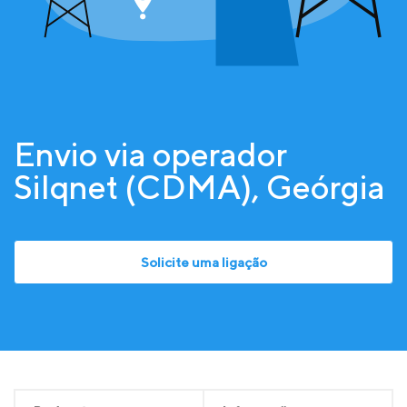
Envio via operador
Silqnet (CDMA), Geórgia
Solicite uma ligação