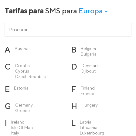
Tarifas para
SMS para
Europa
A
B
Austria
Belgium
Bulgaria
C
D
Croatia
Denmark
Cyprus
Djibouti
Czech Republic
E
F
Estonia
Finland
France
G
H
Germany
Hungary
Greece
I
L
Ireland
Latvia
Isle Of Man
Lithuania
Italy
Luxembourg