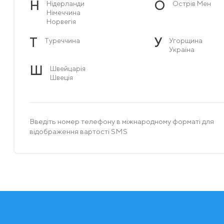
Н
О
Нідерланди
Острів Мен
Німеччина
Норвегія
Т
У
Туреччина
Угорщина
Україна
Ш
Швейцарія
Швеція
Введіть номер телефону в міжнародному форматі для
відображення вартості SMS