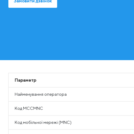
Замовити дзвінок
Параметр
Найменування оператора
Код MCCMNC
Код мобільної мережі (MNC)