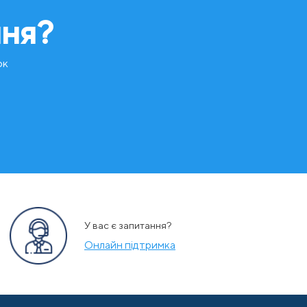
ння?
ок
У вас є запитання?
Онлайн підтримка