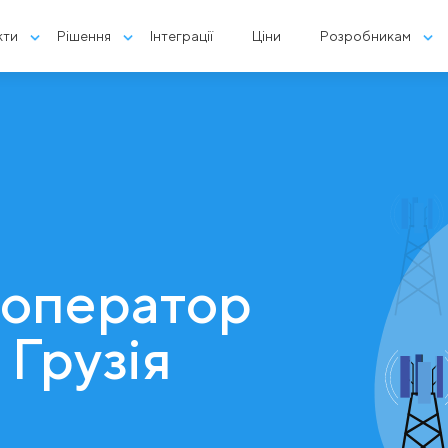
кти
Рішення
Інтеграції
Ціни
Розробникам
 оператор
 Грузія