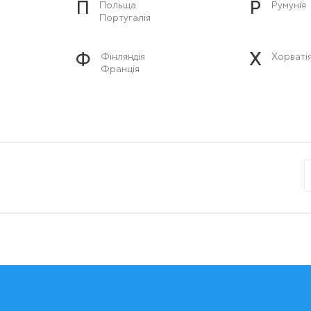
П
Р
Польща
Румунія
Португалія
Ф
Х
Фінляндія
Хорваті
Франція