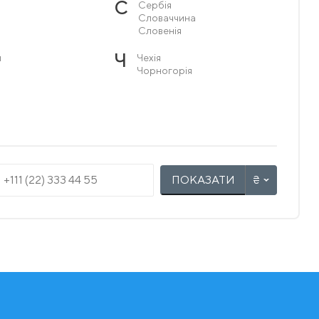
С
Сербія
Словаччина
Словенія
Ч
я
Чехія
Чорногорія
ПОКАЗАТИ