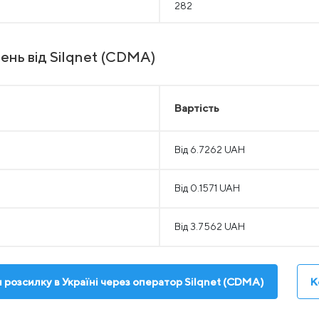
282
ень від Silqnet (CDMA)
Вартість
Від 6.7262 UAH
Від 0.1571 UAH
Від 3.7562 UAH
 розсилку в Україні через оператор Silqnet (CDMA)
К