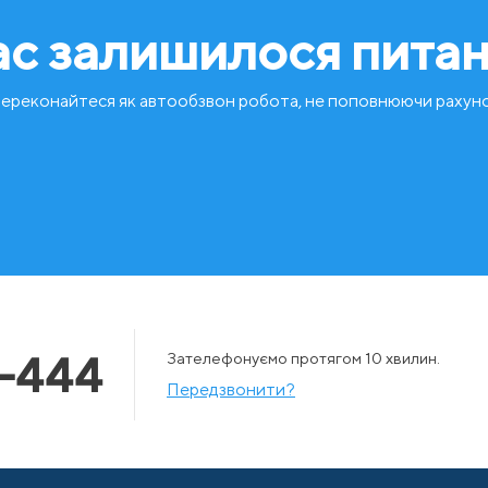
ас залишилося пита
ереконайтеся як автообзвон робота, не поповнюючи рахун
-444
Зателефонуємо протягом 10 хвилин.
Передзвонити?