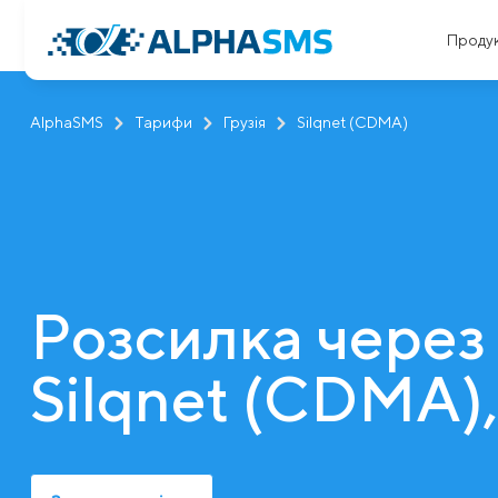
Проду
AlphaSMS
Тарифи
Грузія
Silqnet (CDMA)
Розсилка через
Silqnet (CDMA),