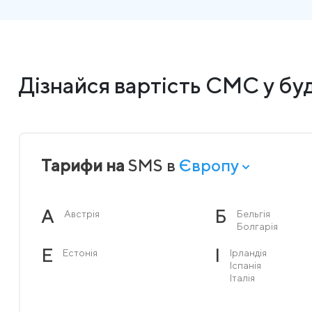
Дізнайся вартість СМС у буд
Тарифи на
SMS в
Європу
А
Б
Австрія
Бельгія
Болгарія
Е
І
Естонія
Ірландія
Іспанія
Італія