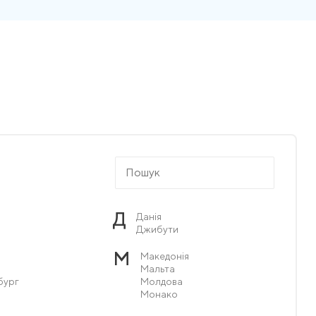
Д
Данія
Джибути
М
Македонія
Мальта
бург
Молдова
Монако