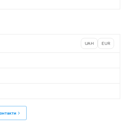
UAH
EUR
онтакти