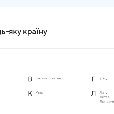
ь-яку країну
В
Г
Великобританія
Греція
К
Л
Кіпр
Латвія
Литва
Люксем