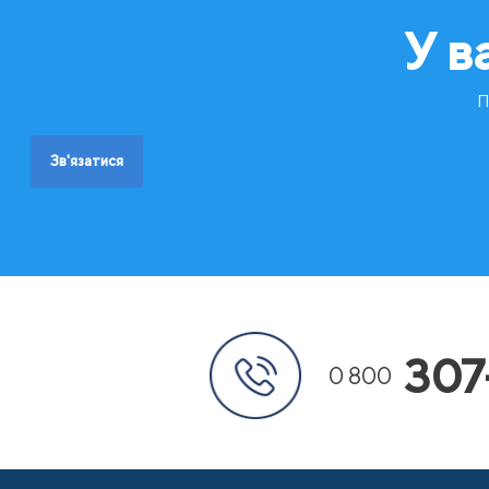
У в
П
Зв'язатися
307
0 800