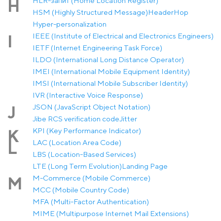
HLR-запит (Home Location Register)
H
HSM (Highly Structured Message)
Header
Hop
Hyper-personalization
IEEE (Institute of Electrical and Electronics Engineers)
I
IETF (Internet Engineering Task Force)
ILDO (International Long Distance Operator)
IMEI (International Mobile Equipment Identity)
IMSI (International Mobile Subscriber Identity)
IVR (Interactive Voice Response)
JSON (JavaScript Object Notation)
J
Jibe RCS verification code
Jitter
KPI (Key Performance Indicator)
K
LAC (Location Area Code)
L
LBS (Location-Based Services)
LTE (Long Term Evolution)
Landing Page
M-Commerce (Mobile Commerce)
M
MCC (Mobile Country Code)
MFA (Multi-Factor Authentication)
MIME (Multipurpose Internet Mail Extensions)