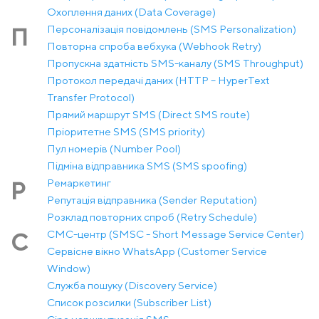
Охоплення даних (Data Coverage)
Персоналізація повідомлень (SMS Personalization)
П
Повторна спроба вебхука (Webhook Retry)
Пропускна здатність SMS-каналу (SMS Throughput)
Протокол передачі даних (HTTP – HyperText
Transfer Protocol)
Прямий маршрут SMS (Direct SMS route)
Пріоритетне SMS (SMS priority)
Пул номерів (Number Pool)
Підміна відправника SMS (SMS spoofing)
Ремаркетинг
Р
Репутація відправника (Sender Reputation)
Розклад повторних спроб (Retry Schedule)
СМС-центр (SMSC - Short Message Service Center)
С
Сервісне вікно WhatsApp (Customer Service
Window)
Служба пошуку (Discovery Service)
Список розсилки (Subscriber List)