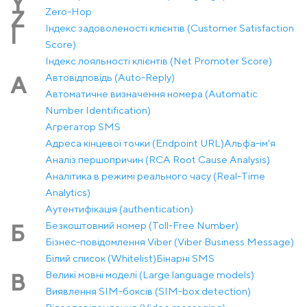
Y
Zero-Hop
Z
Індекс задоволеності клієнтів (Customer Satisfaction
І
Score)
Індекс лояльності клієнтів (Net Promoter Score)
Автовідповідь (Auto-Reply)
А
Автоматичне визначення номера (Automatic
Number Identification)
Агрегатор SMS
Адреса кінцевої точки (Endpoint URL)
Альфа-ім'я
Аналіз першопричин (RCA Root Cause Analysis)
Аналітика в режимі реального часу (Real-Time
Analytics)
Аутентифікація (authentication)
Безкоштовний номер (Toll-Free Number)
Б
Бізнес-повідомлення Viber (Viber Business Message)
Білий список (Whitelist)
Бінарні SMS
Великі мовні моделі (Large language models)
В
Виявлення SIM-боксів (SIM-box detection)