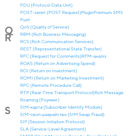
PDU (Protocol Data Unit)
POST-запит (POST Request)
Plugin
Premium SMS
Push
QoS (Quality of Service)
Q
RBM (Rich Business Messaging)
R
RCS (Rich Communication Services)
REST (Representational State Transfer)
RFC (Request for Comments)
RFM-аналіз
ROAS (Return on Advertising Spend)
ROI (Return on Investment)
ROMI (Return on Marketing Investment)
RPC (Remote Procedure Call)
RTP (Real-Time Transport Protocol)
Rich Message
Roaming (Роуминг)
SIM-карта (Subscriber Identity Module)
S
SIM-своп шахрайство (SIM Swap Fraud)
SIP (Session Initiation Protocol)
SLA (Service-Level Agreement)