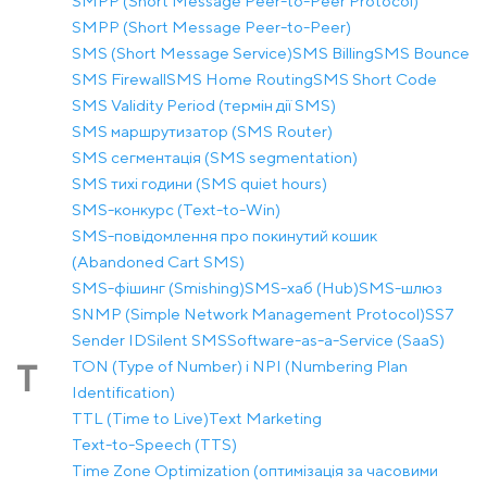
SMPP (Short Message Peer-to-Peer Protocol)
SMPP (Short Message Peer-to-Peer)
SMS (Short Message Service)
SMS Billing
SMS Bounce
SMS Firewall
SMS Home Routing
SMS Short Code
SMS Validity Period (термін дії SMS)
SMS маршрутизатор (SMS Router)
SMS сегментація (SMS segmentation)
SMS тихі години (SMS quiet hours)
SMS-конкурс (Text-to-Win)
SMS-повідомлення про покинутий кошик
(Abandoned Cart SMS)
SMS-фішинг (Smishing)
SMS-хаб (Hub)
SMS-шлюз
SNMP (Simple Network Management Protocol)
SS7
Sender ID
Silent SMS
Software-as-a-Service (SaaS)
TON (Type of Number) і NPI (Numbering Plan
T
Identification)
TTL (Time to Live)
Text Marketing
Text-to-Speech (TTS)
Time Zone Optimization (оптимізація за часовими