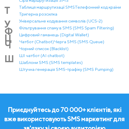
Сіра маршрутизація SMS
Таблиця маршрутизації SMS
Телефонний код країни
Т
Тригерна розсилка
Універсальне кодування символів (UCS-2)
У
Фільтрування спаму в SMS (SMS Spam Filtering)
Ф
Цифровий гаманець (Digital Wallet)
Ц
Чатбот (Chatbot)
Черга SMS (SMS Queue)
Ч
Чорний список (Blacklist)
ШІ чатбот (AI chatbot)
Ш
Шаблони SMS (SMS templates)
Штучна генерація SMS-трафіку (SMS Pumping)
Приєднуйтесь до 70 000+ клієнтів, які
вже використовують SMS маркетинг для
зв'язку зі своєю аудиторією