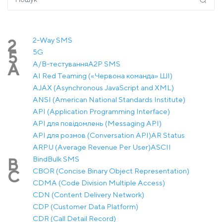
2-Way SMS
2
5G
5
A/B-тестування
A2P SMS
A
AI Red Teaming («Червона команда» ШІ)
AJAX (Asynchronous JavaScript and XML)
ANSI (American National Standards Institute)
API (Application Programming Interface)
API для повідомлень (Messaging API)
API для розмов (Conversation API)
AR Status
ARPU (Average Revenue Per User)
ASCII
Bind
Bulk SMS
B
CBOR (Concise Binary Object Representation)
C
CDMA (Code Division Multiple Access)
CDN (Content Delivery Network)
CDP (Customer Data Platform)
CDR (Call Detail Record)