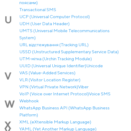
поясами)
Transactional SMS
UCP (Universal Computer Protocol)
U
UDH (User Data Header)
UMTS (Universal Mobile Telecommunications
System)
URL відстежування (Tracking URL)
USSD (Unstructured Supplementary Service Data)
UTM-мітка (Urchin Tracking Module)
UUID (Universal Unique Identifier)
Unicode
VAS (Value-Added Services)
V
VLR (Visitor Location Register)
VPN (Virtual Private Network)
Viber
VoIP (Voice over Internet Protocol)
Voice SMS
Webhook
W
WhatsApp Business API (WhatsApp Business
Platform)
XML (eXtensible Markup Language)
X
YAML (Yet Another Markup Language)