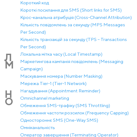
Короткий код
Короткі посилання для SMS (Short links for SMS)
Крос-канальна атрибуція (Cross-Channel Attribution)
Кількість повідомлень за секунду (MPS Messages
Per Second)
Кількість транзакцій за секунду (TPS – Transactions
Per Second)
Локальна мітка часу (Local Timestamp)
Л
Маркетингова кампанія повідомлень (Messaging
М
Campaign)
Маскування номера (Number Masking)
Мережа Tier-1 (Tier-1 Network)
Нагадування (Appointment Reminder)
Н
Оmnichannel marketing
О
Обмеження SMS-трафіку (SMS Throttling)
Обмеження частоти розсилок (Frequency Capping)
Одностороннє SMS (One-Way SMS)
Омніканальність
Оператор завершення (Terminating Operator)