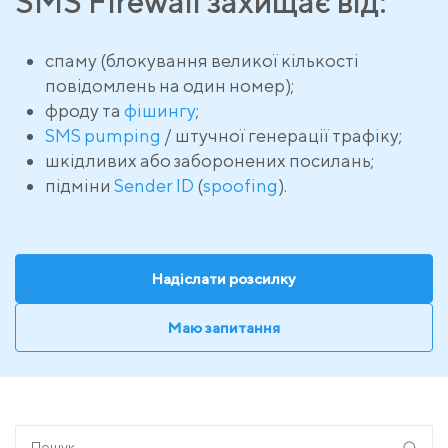
SMS Firewall захищає від:
спаму (блокування великої кількості
повідомлень на один номер);
фроду та
фішингу
;
SMS pumping
/ штучної генерації трафіку;
шкідливих або заборонених посилань;
підміни
Sender ID
(
spoofing
).
Надіслати розсилку
Маю запитання