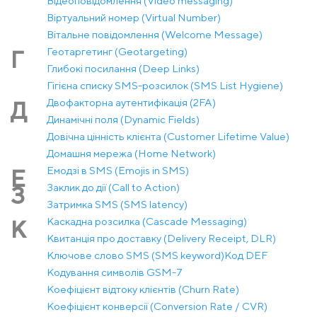
Відеоповідомлення (Video messaging)
Віртуальний номер (Virtual Number)
Вітальне повідомлення (Welcome Message)
Геотаргетинг (Geotargeting)
Г
Глибокі посилання (Deep Links)
Гігієна списку SMS-розсилок (SMS List Hygiene)
Двофакторна аутентифікація (2FA)
Д
Динамічні поля (Dynamic Fields)
Довічна цінність клієнта (Customer Lifetime Value)
Домашня мережа (Home Network)
Емодзі в SMS (Emojis in SMS)
Е
Заклик до дії (Call to Action)
З
Затримка SMS (SMS latency)
Каскадна розсилка (Cascade Messaging)
К
Квитанція про доставку (Delivery Receipt, DLR)
Ключове слово SMS (SMS keyword)
Код DEF
Кодування символів GSM-7
Коефіцієнт відтоку клієнтів (Churn Rate)
Коефіцієнт конверсії (Conversion Rate / CVR)