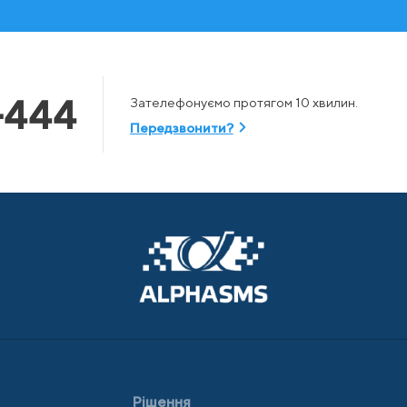
-444
Зателефонуємо протягом 10 хвилин.
Передзвонити?
Рішення