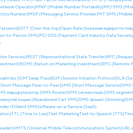
etwork Operator)
MNP (Mobile Number Portability)
MO SMS (Mobi
ectory Number)
MSP (Messaging Service Provider)
MT SMS (Mobile
Password)
OTT (Over-the-top)
Open Rate (показник відкриття пов
on-to-Person SMS)
PCI DSS (Payment Card Industry Data Security
h
ion Services)
REST (Representational State Transfer)
RFC (Reques
nvestment)
ROMI (Return on Marketing Investment)
RPC (Remote Pr
райство (SIM Swap Fraud)
SIP (Session Initiation Protocol)
SLA (Se
Short Message Peer-to-Peer)
SMS (Short Message Service)
SMS B
MS маршрутизатор (SMS Router)
SMS сегментація (SMS segment
окинутий кошик (Abandoned Cart SMS)
SMS-фішинг (Smishing)
SM
nder ID
Silent SMS
Software-as-a-Service (SaaS)
ation)
TTL (Time to Live)
Text Marketing
Text-to-Speech (TTS)
Time
eader)
UMTS (Universal Mobile Telecommunications System)
URL 