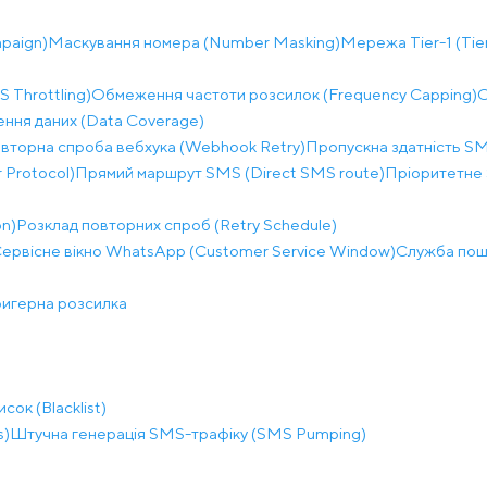
paign)
Маскування номера (Number Masking)
Мережа Tier-1 (Tie
Throttling)
Обмеження частоти розсилок (Frequency Capping)
О
ння даних (Data Coverage)
вторна спроба вебхука (Webhook Retry)
Пропускна здатність S
 Protocol)
Прямий маршрут SMS (Direct SMS route)
Пріоритетне 
on)
Розклад повторних спроб (Retry Schedule)
ервісне вікно WhatsApp (Customer Service Window)
Служба пошу
игерна розсилка
сок (Blacklist)
s)
Штучна генерація SMS-трафіку (SMS Pumping)