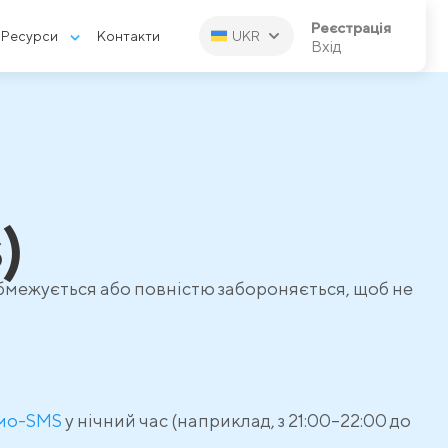
Реєстрація
Ресурси
Контакти
UKR
Вхід
)
межується або повністю забороняється, щоб не
мо-SMS
у нічний час (наприклад, з 21:00–22:00 до