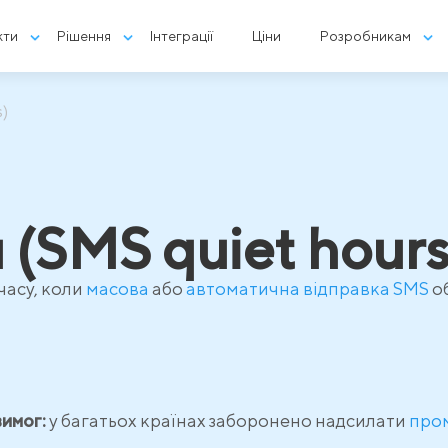
кти
Рішення
Інтеграції
Ціни
Розробникам
s)
 (SMS quiet hours
часу, коли
масова
або
автоматична відправка SMS
об
имог:
у багатьох країнах заборонено надсилати
про