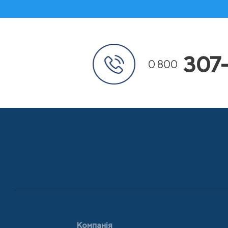
307
0 800
Компанія