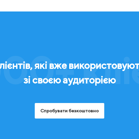
00+ клі
ієнтів, які вже використовуют
зі своєю аудиторією
Спробувати безкоштовно