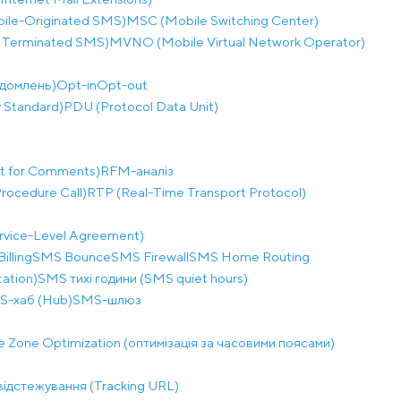
le-Originated SMS)
MSC (Mobile Switching Center)
 Terminated SMS)
MVNO (Mobile Virtual Network Operator)
ідомлень)
Opt-in
Opt-out
 Standard)
PDU (Protocol Data Unit)
t for Comments)
RFM-аналіз
ocedure Call)
RTP (Real-Time Transport Protocol)
rvice-Level Agreement)
illing
SMS Bounce
SMS Firewall
SMS Home Routing
ation)
SMS тихі години (SMS quiet hours)
S-хаб (Hub)
SMS-шлюз
 Zone Optimization (оптимізація за часовими поясами)
відстежування (Tracking URL)