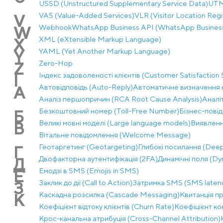
USSD (Unstructured Supplementary Service Data)
UTM-
VAS (Value-Added Services)
VLR (Visitor Location Regi
V
Webhook
WhatsApp Business API (WhatsApp Business
W
XML (eXtensible Markup Language)
X
YAML (Yet Another Markup Language)
Y
Zero-Hop
Z
Індекс задоволеності клієнтів (Customer Satisfaction 
І
Автовідповідь (Auto-Reply)
Автоматичне визначення н
А
Аналіз першопричин (RCA Root Cause Analysis)
Аналі
Безкоштовний номер (Toll-Free Number)
Бізнес-повід
Б
Великі мовні моделі (Large language models)
Виявленн
В
Вітальне повідомлення (Welcome Message)
Геотаргетинг (Geotargeting)
Глибокі посилання (Deep
Г
Двофакторна аутентифікація (2FA)
Динамічні поля (Dy
Д
Емодзі в SMS (Emojis in SMS)
Е
Заклик до дії (Call to Action)
Затримка SMS (SMS laten
З
Каскадна розсилка (Cascade Messaging)
Квитанція пр
К
Коефіцієнт відтоку клієнтів (Churn Rate)
Коефіцієнт ко
Крос-канальна атрибуція (Cross-Channel Attribution)