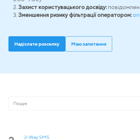
Захист користувацького досвіду:
повідомленн
Зменшення ризику фільтрації оператором:
оп
Надіслати розсилку
Маю запитання
2-Way SMS