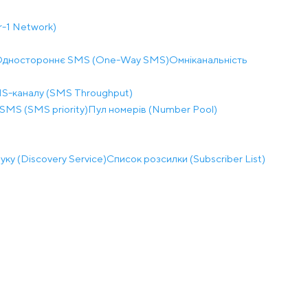
r-1 Network)
дностороннє SMS (One-Way SMS)
Омніканальність
MS-каналу (SMS Throughput)
SMS (SMS priority)
Пул номерів (Number Pool)
ку (Discovery Service)
Список розсилки (Subscriber List)