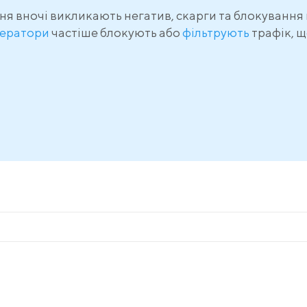
я вночі викликають негатив, скарги та блокування 
ератори
частіше блокують або
фільтрують
трафік, щ