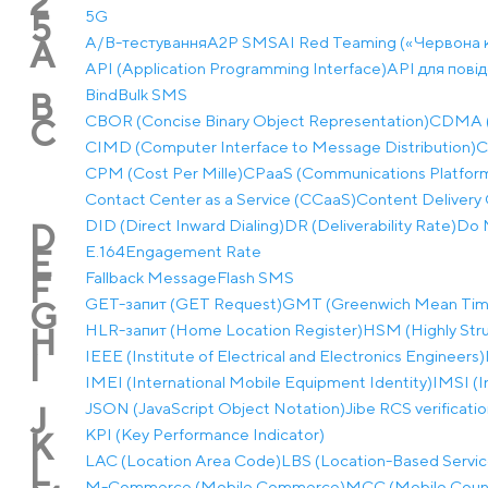
2
5G
5
A/B-тестування
A2P SMS
AI Red Teaming («Червона 
A
API (Application Programming Interface)
API для пові
Bind
Bulk SMS
B
CBOR (Concise Binary Object Representation)
CDMA (C
C
CIMD (Computer Interface to Message Distribution)
C
CPM (Cost Per Mille)
CPaaS (Communications Platform 
Contact Center as a Service (CCaaS)
Content Delivery 
DID (Direct Inward Dialing)
DR (Deliverability Rate)
Do 
D
E.164
Engagement Rate
E
Fallback Message
Flash SMS
F
GET-запит (GET Request)
GMT (Greenwich Mean Tim
G
HLR-запит (Home Location Register)
HSM (Highly Str
H
IEEE (Institute of Electrical and Electronics Engineers)
I
IMEI (International Mobile Equipment Identity)
IMSI (I
JSON (JavaScript Object Notation)
Jibe RCS verificati
J
KPI (Key Performance Indicator)
K
LAC (Location Area Code)
LBS (Location-Based Servic
L
M-Commerce (Mobile Commerce)
MCC (Mobile Coun