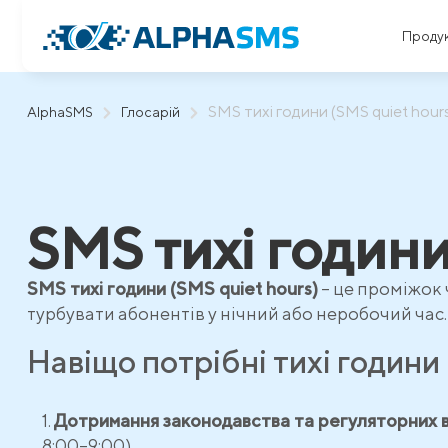
Проду
SMS тихі години (SMS quiet hour
AlphaSMS
Глосарій
SMS тихі години
SMS тихі години (SMS quiet hours)
– це проміжок 
турбувати абонентів у нічний або неробочий час.
Навіщо потрібні тихі години
Дотримання законодавства та регуляторних в
8:00–9:00).