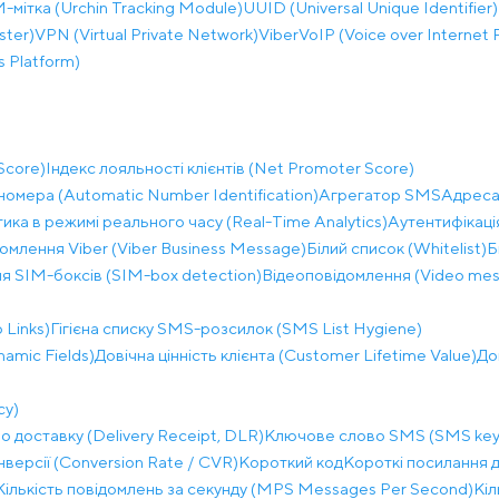
мітка (Urchin Tracking Module)
UUID (Universal Unique Identifier)
ster)
VPN (Virtual Private Network)
Viber
VoIP (Voice over Internet 
 Platform)
Score)
Індекс лояльності клієнтів (Net Promoter Score)
омера (Automatic Number Identification)
Агрегатор SMS
Адреса 
тика в режимі реального часу (Real-Time Analytics)
Аутентифікація
омлення Viber (Viber Business Message)
Білий список (Whitelist)
Б
я SIM-боксів (SIM-box detection)
Відеоповідомлення (Video mes
 Links)
Гігієна списку SMS-розсилок (SMS List Hygiene)
namic Fields)
Довічна цінність клієнта (Customer Lifetime Value)
До
cy)
о доставку (Delivery Receipt, DLR)
Ключове слово SMS (SMS key
нверсії (Conversion Rate / CVR)
Короткий код
Короткі посилання д
Кількість повідомлень за секунду (MPS Messages Per Second)
Кіл