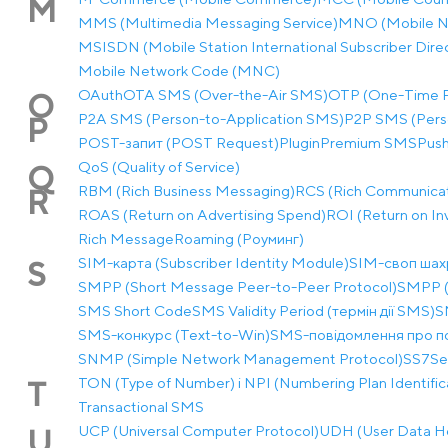
M
MMS (Multimedia Messaging Service)
MNO (Mobile N
MSISDN (Mobile Station International Subscriber Dir
Mobile Network Code (MNC)
OAuth
OTA SMS (Over-the-Air SMS)
OTP (One-Time 
O
P2A SMS (Person-to-Application SMS)
P2P SMS (Pers
P
POST-запит (POST Request)
Plugin
Premium SMS
Pus
QoS (Quality of Service)
Q
RBM (Rich Business Messaging)
RCS (Rich Communicat
R
ROAS (Return on Advertising Spend)
ROI (Return on I
Rich Message
Roaming (Роуминг)
SIM-карта (Subscriber Identity Module)
SIM-своп шах
S
SMPP (Short Message Peer-to-Peer Protocol)
SMPP (
SMS Short Code
SMS Validity Period (термін дії SMS)
S
SMS-конкурс (Text-to-Win)
SMS-повідомлення про п
SNMP (Simple Network Management Protocol)
SS7
Se
TON (Type of Number) і NPI (Numbering Plan Identific
T
Transactional SMS
UCP (Universal Computer Protocol)
UDH (User Data H
U