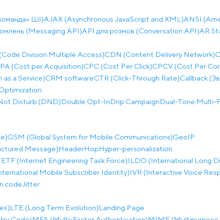
команда» ШІ)
AJAX (Asynchronous JavaScript and XML)
ANSI (Amer
домлень (Messaging API)
API для розмов (Conversation API)
AR St
ode Division Multiple Access)
CDN (Content Delivery Network)
C
PA (Cost per Acquisition)
CPC (Cost Per Click)
CPCV (Cost Per Co
as a Service)
CRM software
CTR (Click-Through Rate)
Callback (З
Optimization
Not Disturb (DND)
Double Opt-In
Drip Campaign
Dual-Tone Multi-F
e)
GSM (Global System for Mobile Communications)
GeoIP
uctured Message)
Header
Hop
Hyper-personalization
IETF (Internet Engineering Task Force)
ILDO (International Long D
nternational Mobile Subscriber Identity)
IVR (Interactive Voice Res
on code
Jitter
es)
LTE (Long Term Evolution)
Landing Page
try Code)
MFA (Multi-Factor Authentication)
MIME (Multipurpose I