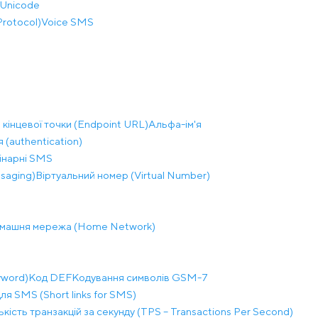
Unicode
Protocol)
Voice SMS
кінцевої точки (Endpoint URL)
Альфа-ім'я
 (authentication)
інарні SMS
saging)
Віртуальний номер (Virtual Number)
машня мережа (Home Network)
word)
Код DEF
Кодування символів GSM-7
ля SMS (Short links for SMS)
ькість транзакцій за секунду (TPS – Transactions Per Second)