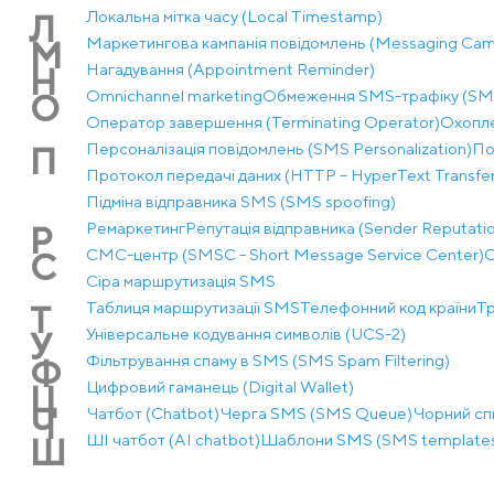
Локальна мітка часу (Local Timestamp)
Л
Маркетингова кампанія повідомлень (Messaging Cam
М
Нагадування (Appointment Reminder)
Н
Оmnichannel marketing
Обмеження SMS-трафіку (SMS 
О
Оператор завершення (Terminating Operator)
Охопле
Персоналізація повідомлень (SMS Personalization)
По
П
Протокол передачі даних (HTTP – HyperText Transfer
Підміна відправника SMS (SMS spoofing)
Ремаркетинг
Репутація відправника (Sender Reputati
Р
СМС-центр (SMSC - Short Message Service Center)
С
С
Сіра маршрутизація SMS
Таблиця маршрутизації SMS
Телефонний код країни
Тр
Т
Універсальне кодування символів (UCS-2)
У
Фільтрування спаму в SMS (SMS Spam Filtering)
Ф
Цифровий гаманець (Digital Wallet)
Ц
Чатбот (Chatbot)
Черга SMS (SMS Queue)
Чорний спи
Ч
ШІ чатбот (AI chatbot)
Шаблони SMS (SMS template
Ш