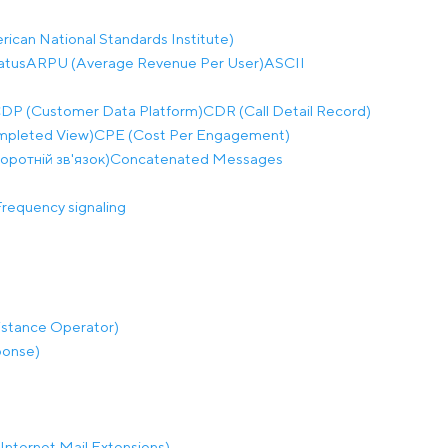
ican National Standards Institute)
atus
ARPU (Average Revenue Per User)
ASCII
DP (Customer Data Platform)
CDR (Call Detail Record)
mpleted View)
CPE (Cost Per Engagement)
воротній зв'язок)
Concatenated Messages
requency signaling
istance Operator)
ponse)
nternet Mail Extensions)