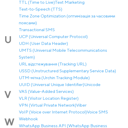
TTL (Time to Live)
Text Marketing
Text-to-Speech (TTS)
Time Zone Optimization (оптимізація за часовими
поясами)
Transactional SMS
UCP (Universal Computer Protocol)
U
UDH (User Data Header)
UMTS (Universal Mobile Telecommunications
System)
URL відстежування (Tracking URL)
USSD (Unstructured Supplementary Service Data)
UTM-мітка (Urchin Tracking Module)
UUID (Universal Unique Identifier)
Unicode
VAS (Value-Added Services)
V
VLR (Visitor Location Register)
VPN (Virtual Private Network)
Viber
VoIP (Voice over Internet Protocol)
Voice SMS
Webhook
W
WhatsApp Business API (WhatsApp Business