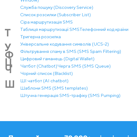
Служба пошуку (Discovery Service)
Список розсилки (Subscriber List)
Сіра маршрутизація SMS
Таблиця маршрутизації SMS
Телефонний код країни
Т
Тригерна розсилка
Універсальне кодування символів (UCS-2)
У
Фільтрування спаму в SMS (SMS Spam Filtering)
Ф
Цифровий гаманець (Digital Wallet)
Ц
Чатбот (Chatbot)
Черга SMS (SMS Queue)
Ч
Чорний список (Blacklist)
ШІ чатбот (AI chatbot)
Ш
Шаблони SMS (SMS templates)
Штучна генерація SMS-трафіку (SMS Pumping)