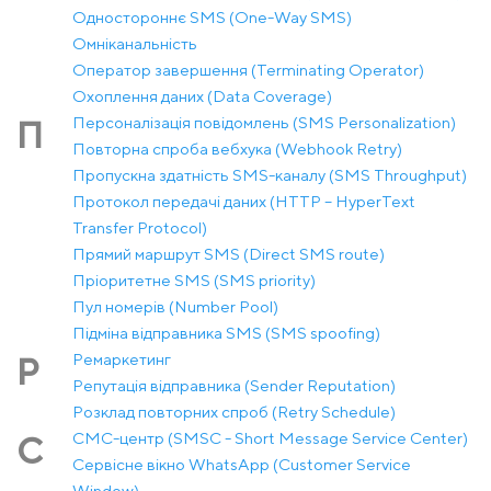
Одностороннє SMS (One-Way SMS)
Омніканальність
Оператор завершення (Terminating Operator)
Охоплення даних (Data Coverage)
Персоналізація повідомлень (SMS Personalization)
П
Повторна спроба вебхука (Webhook Retry)
Пропускна здатність SMS-каналу (SMS Throughput)
Протокол передачі даних (HTTP – HyperText
Transfer Protocol)
Прямий маршрут SMS (Direct SMS route)
Пріоритетне SMS (SMS priority)
Пул номерів (Number Pool)
Підміна відправника SMS (SMS spoofing)
Ремаркетинг
Р
Репутація відправника (Sender Reputation)
Розклад повторних спроб (Retry Schedule)
СМС-центр (SMSC - Short Message Service Center)
С
Сервісне вікно WhatsApp (Customer Service
Window)