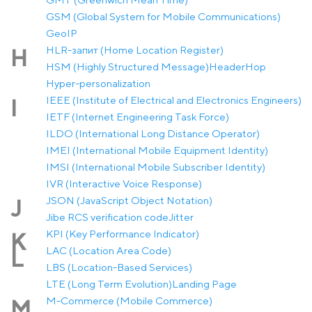
GSM (Global System for Mobile Communications)
GeoIP
HLR-запит (Home Location Register)
H
HSM (Highly Structured Message)
Header
Hop
Hyper-personalization
IEEE (Institute of Electrical and Electronics Engineers)
I
IETF (Internet Engineering Task Force)
ILDO (International Long Distance Operator)
IMEI (International Mobile Equipment Identity)
IMSI (International Mobile Subscriber Identity)
IVR (Interactive Voice Response)
JSON (JavaScript Object Notation)
J
Jibe RCS verification code
Jitter
KPI (Key Performance Indicator)
K
LAC (Location Area Code)
L
LBS (Location-Based Services)
LTE (Long Term Evolution)
Landing Page
M-Commerce (Mobile Commerce)
M