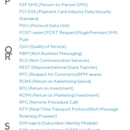
P
P2P SMS (Person-to-Person SMS)
PCI DSS (Payment Card Industry Data Security
Standard)
PDU (Protocol Data Unit)
POST-запит (POST Request)
Plugin
Premium SMS
Push
QoS (Quality of Service)
Q
RBM (Rich Business Messaging)
R
RCS (Rich Communication Services)
REST (Representational State Transfer)
RFC (Request for Comments)
RFM-аналіз
ROAS (Return on Advertising Spend)
ROI (Return on Investment)
ROMI (Return on Marketing Investment)
RPC (Remote Procedure Call)
RTP (Real-Time Transport Protocol)
Rich Message
Roaming (Роуминг)
SIM-карта (Subscriber Identity Module)
S
SIM-своп шахрайство (SIM Swap Fraud)