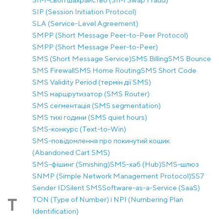
SIP (Session Initiation Protocol)
SLA (Service-Level Agreement)
SMPP (Short Message Peer-to-Peer Protocol)
SMPP (Short Message Peer-to-Peer)
SMS (Short Message Service)
SMS Billing
SMS Bounce
SMS Firewall
SMS Home Routing
SMS Short Code
SMS Validity Period (термін дії SMS)
SMS маршрутизатор (SMS Router)
SMS сегментація (SMS segmentation)
SMS тихі години (SMS quiet hours)
SMS-конкурс (Text-to-Win)
SMS-повідомлення про покинутий кошик
(Abandoned Cart SMS)
SMS-фішинг (Smishing)
SMS-хаб (Hub)
SMS-шлюз
SNMP (Simple Network Management Protocol)
SS7
Sender ID
Silent SMS
Software-as-a-Service (SaaS)
TON (Type of Number) і NPI (Numbering Plan
T
Identification)