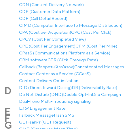
CDN (Content Delivery Network)
CDP (Customer Data Platform)
CDR (Call Detail Record)
CIMD (Computer Interface to Message Distribution)
CPA (Cost per Acquisition)
CPC (Cost Per Click)
CPCV (Cost Per Completed View)
CPE (Cost Per Engagement)
CPM (Cost Per Mille)
CPaaS (Communications Platform as a Service)
CRM software
CTR (Click-Through Rate)
Callback (Зворотній зв'язок)
Concatenated Messages
Contact Center as a Service (CCaaS)
Content Delivery Optimization
DID (Direct Inward Dialing)
DR (Deliverability Rate)
D
Do Not Disturb (DND)
Double Opt-In
Drip Campaign
Dual-Tone Multi-Frequency signaling
E.164
Engagement Rate
E
Fallback Message
Flash SMS
F
GET-запит (GET Request)
G
GMT (Greenwich Mean Time)