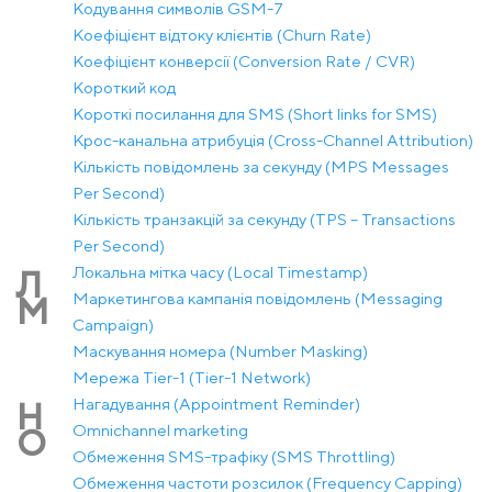
Кодування символів GSM-7
Коефіцієнт відтоку клієнтів (Churn Rate)
Коефіцієнт конверсії (Conversion Rate / CVR)
Короткий код
Короткі посилання для SMS (Short links for SMS)
Крос-канальна атрибуція (Cross-Channel Attribution)
Кількість повідомлень за секунду (MPS Messages
Per Second)
Кількість транзакцій за секунду (TPS – Transactions
Per Second)
Локальна мітка часу (Local Timestamp)
Л
Маркетингова кампанія повідомлень (Messaging
М
Campaign)
Маскування номера (Number Masking)
Мережа Tier-1 (Tier-1 Network)
Нагадування (Appointment Reminder)
Н
Оmnichannel marketing
О
Обмеження SMS-трафіку (SMS Throttling)
Обмеження частоти розсилок (Frequency Capping)