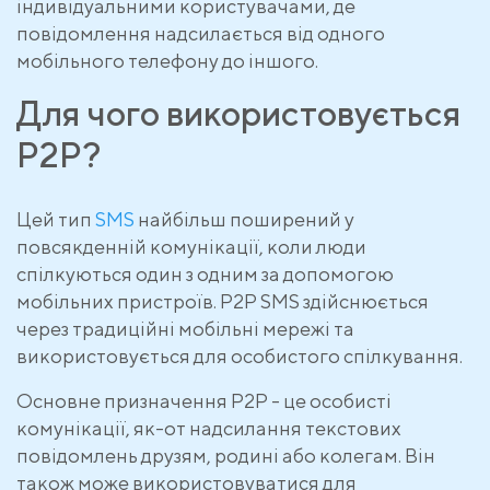
індивідуальними користувачами, де
повідомлення надсилається від одного
мобільного телефону до іншого.
Для чого використовується
P2P?
Цей тип
SMS
найбільш поширений у
повсякденній комунікації, коли люди
спілкуються один з одним за допомогою
мобільних пристроїв. P2P SMS здійснюється
через традиційні мобільні мережі та
використовується для особистого спілкування.
Основне призначення P2P - це особисті
комунікації, як-от надсилання текстових
повідомлень друзям, родині або колегам. Він
також може використовуватися для