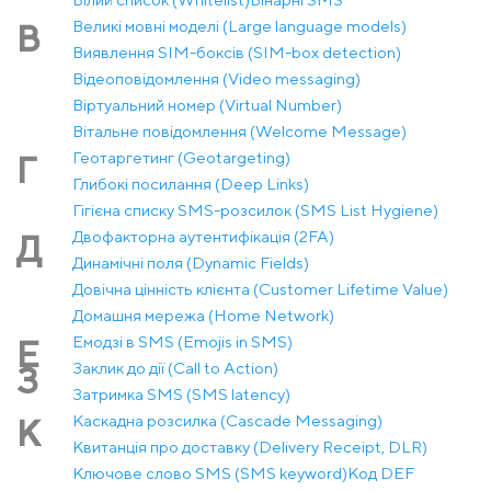
Великі мовні моделі (Large language models)
В
Виявлення SIM-боксів (SIM-box detection)
Відеоповідомлення (Video messaging)
Віртуальний номер (Virtual Number)
Вітальне повідомлення (Welcome Message)
Геотаргетинг (Geotargeting)
Г
Глибокі посилання (Deep Links)
Гігієна списку SMS-розсилок (SMS List Hygiene)
Двофакторна аутентифікація (2FA)
Д
Динамічні поля (Dynamic Fields)
Довічна цінність клієнта (Customer Lifetime Value)
Домашня мережа (Home Network)
Емодзі в SMS (Emojis in SMS)
Е
Заклик до дії (Call to Action)
З
Затримка SMS (SMS latency)
Каскадна розсилка (Cascade Messaging)
К
Квитанція про доставку (Delivery Receipt, DLR)
Ключове слово SMS (SMS keyword)
Код DEF