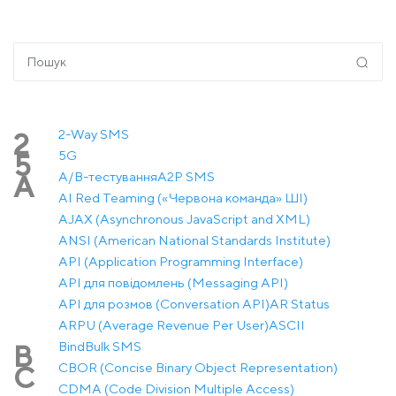
2-Way SMS
2
5G
5
A/B-тестування
A2P SMS
A
AI Red Teaming («Червона команда» ШІ)
AJAX (Asynchronous JavaScript and XML)
ANSI (American National Standards Institute)
API (Application Programming Interface)
API для повідомлень (Messaging API)
API для розмов (Conversation API)
AR Status
ARPU (Average Revenue Per User)
ASCII
Bind
Bulk SMS
B
CBOR (Concise Binary Object Representation)
C
CDMA (Code Division Multiple Access)