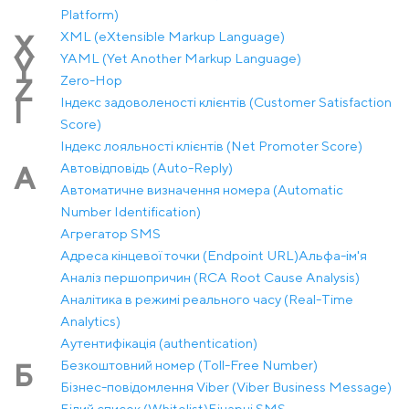
Platform)
XML (eXtensible Markup Language)
X
YAML (Yet Another Markup Language)
Y
Zero-Hop
Z
Індекс задоволеності клієнтів (Customer Satisfaction
І
Score)
Індекс лояльності клієнтів (Net Promoter Score)
Автовідповідь (Auto-Reply)
А
Автоматичне визначення номера (Automatic
Number Identification)
Агрегатор SMS
Адреса кінцевої точки (Endpoint URL)
Альфа-ім'я
Аналіз першопричин (RCA Root Cause Analysis)
Аналітика в режимі реального часу (Real-Time
Analytics)
Аутентифікація (authentication)
Безкоштовний номер (Toll-Free Number)
Б
Бізнес-повідомлення Viber (Viber Business Message)
Білий список (Whitelist)
Бінарні SMS