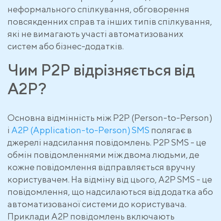
неформального спілкування, обговорення
повсякденних справ та інших типів спілкування,
які не вимагають участі автоматизованих
систем або бізнес-додатків.
Чим P2P відрізняється від
A2P?
Основна відмінність між P2P (Person-to-Person)
і
A2P (Application-to-Person) SMS
полягає в
джерелі надсилання повідомлень. P2P SMS - це
обмін повідомленнями між двома людьми, де
кожне повідомлення відправляється вручну
користувачем. На відміну від цього, A2P SMS - це
повідомлення, що надсилаються від додатка або
автоматизованої системи до користувача.
Приклади A2P повідомлень включають