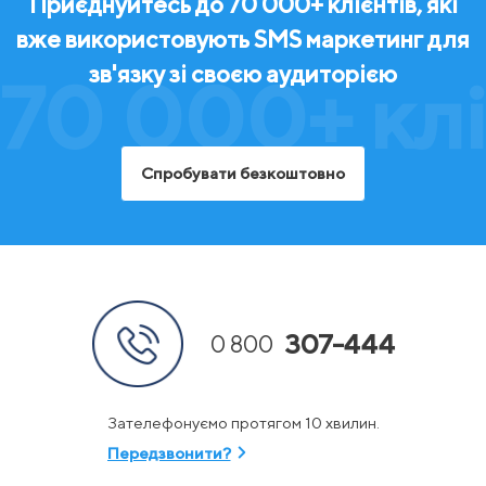
Приєднуйтесь до 70 000+ клієнтів, які
вже використовують SMS маркетинг для
зв'язку зі своєю аудиторією
70 000+ клі
Спробувати безкоштовно
307-444
0 800
Зателефонуємо протягом 10 хвилин.
Передзвонити?