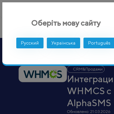
Оберіть мову сайту
WHMCS
AlphaSMS
Интеграции
CRM&Продажи
Русский
Українська
Português
CRM&Продажи
Интеграци
WHMCS с
AlphaSMS
Обновлено:
21.03.2026