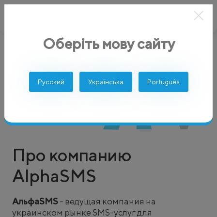
Оберіть мову сайту
AlphaSMS
Мы
Русский
Українська
Português
Про компанию
AlphaSMS
АльфаSMS
- ведущая компания на
украинском рынке SMS-услуг для