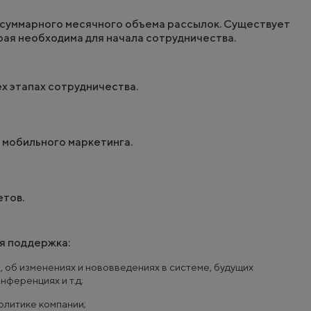
 суммарного месячного объема рассылок. Существует
рая необходима для начала сотрудничества.
х этапах сотрудничества.
 мобильного маркетинга.
етов.
я поддержка:
об изменениях и нововведениях в системе, будущих
нференциях и т.д;
олитике компании;