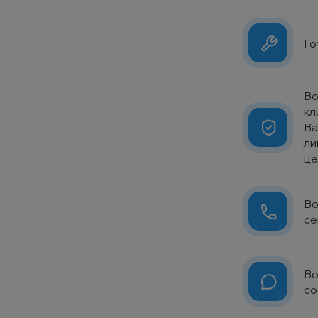
Го
Во
кл
Ва
ли
це
Во
се
Во
со