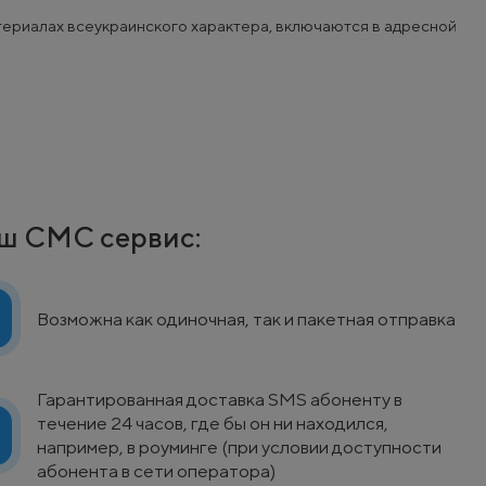
ериалах всеукраинского характера, включаются в адресной
аш СМС сервис:
Возможна как одиночная, так и пакетная отправка
Гарантированная доставка SMS абоненту в
течение 24 часов, где бы он ни находился,
например, в роуминге (при условии доступности
абонента в сети оператора)