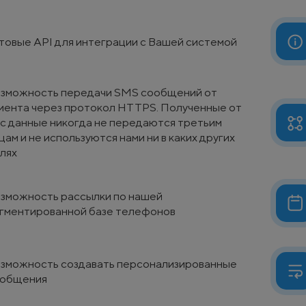
товые API для интеграции с Вашей системой
зможность передачи SMS сообщений от
иента через протокол HTTPS. Полученные от
с данные никогда не передаются третьим
цам и не используются нами ни в каких других
лях
зможность рассылки по нашей
гментированной базе телефонов
зможность создавать персонализированные
общения