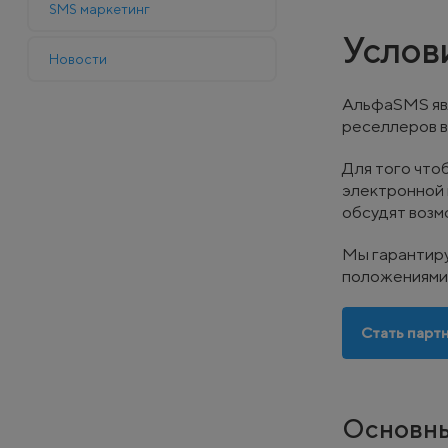
SMS маркетинг
Услов
Новости
АльфаSMS явл
реселлеров в
Для того что
электронной 
обсудят возм
Мы гарантиру
положениями 
Стать парт
Основны