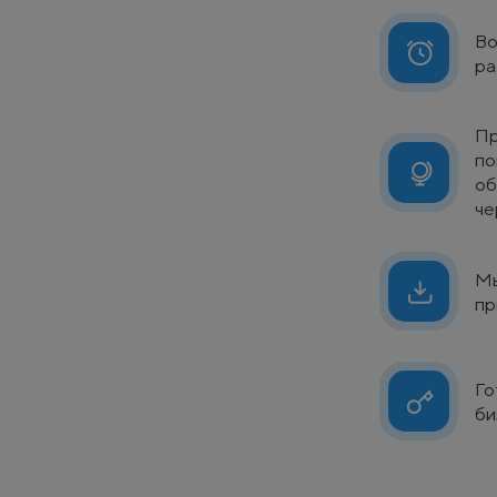
Во
ра
Пр
по
об
че
Мы
пр
Го
би