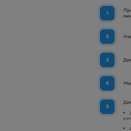
Про
1
мин
2
Наш
3
Дил
4
Мы 
Ди
5
рек