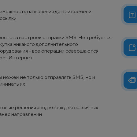
зможность назначения даты и времени
ссылки
остота настроек отправки SMS. Не требуется
купка никакого дополнительного
орудования - все операции совершаются
рез Интернет
 можем не только отправлять SMS, но и
инимать их
товые решения «под ключ» для различных
знес направлений