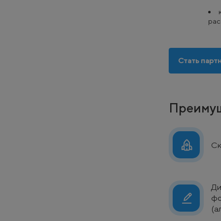
рас
Стать парт
Преимущ
Ск
Ди
фо
(а