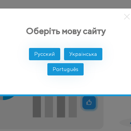
кты
Решение
Интеграции
Цены
Разработчикам
Оберіть мову сайту
Русский
Українська
Português