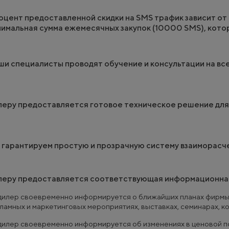
цент предоставленной скидки на SMS трафик зависит от
имальная сумма ежемесячных закупок (10000 SMS), кото
и специалисты проводят обучение и консультации на все
еру предоставляется готовое техническое решение для
гарантируем простую и прозрачную систему взаиморасч
леру предоставляется соответствующая информационна
дилер своевременно информируется о ближайших планах фирмы, 
ламных и маркетинговых мероприятиях, выставках, семинарах, ко
дилер своевременно информируется об изменениях в ценовой п