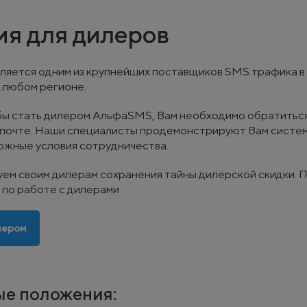
ия для дилеров
яется одним из крупнейших поставщиков SMS трафика в 
 любом регионе.
бы стать дилером АльфаSMS, Вам необходимо обратиться 
почте. Наши специалисты продемонстрируют Вам систем
ожные условия сотрудничества.
ем своим дилерам сохранения тайны дилерской скидки. 
по работе с дилерами.
нером
е положения: