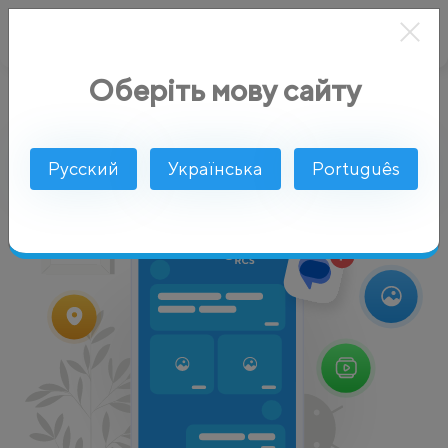
Оберіть мову сайту
AlphaSMS
Услуги
Google RCS от AlphaSMS
Русский
Українська
Português