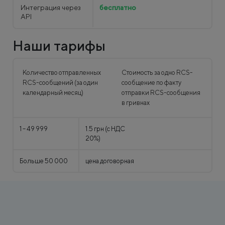
Интеграция через
бесплатно
API
Наши тарифы
Количество отправленных
Стоимость за одно RCS-
RCS-сообщений (за один
сообщение по факту
календарный месяц)
отправки RCS-сообщения
в гривнах
1
–
49 999
1.5 грн (с НДС
20%)
Больше
50 000
цена договорная