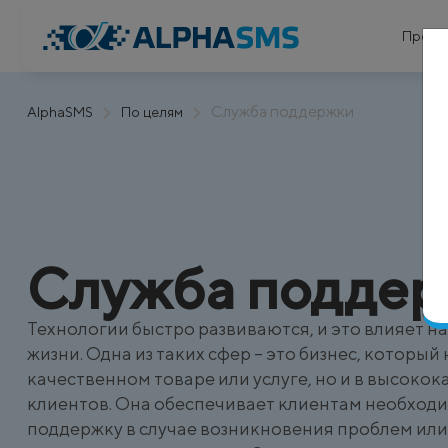
Проду
Служба поддержки
AlphaSMS
По целям
Служба подде
Технологии быстро развиваются, и это влияет н
жизни. Одна из таких сфер – это бизнес, который
качественном товаре или услуге, но и в высоко
клиентов. Она обеспечивает клиентам необход
поддержку в случае возникновения проблем ил