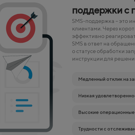
поддержки с
SMS-поддержка – это и
клиентами. Через коро
эффективно реагироват
SMS в ответ на обращен
о статусе обработки за
инструкции для решени
Медленный отклик на з
Низкая удовлетворенно
Высокие операционные
Трудности с отслежива