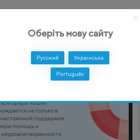
кты
Решение
Интеграции
Цены
Разработчикам
Оберіть мову сайту
Русский
Українська
Português
ржки
а все сферы нашей
 нуждается не только в
качественной поддержке
имую помощь и
и неудовлетворенности