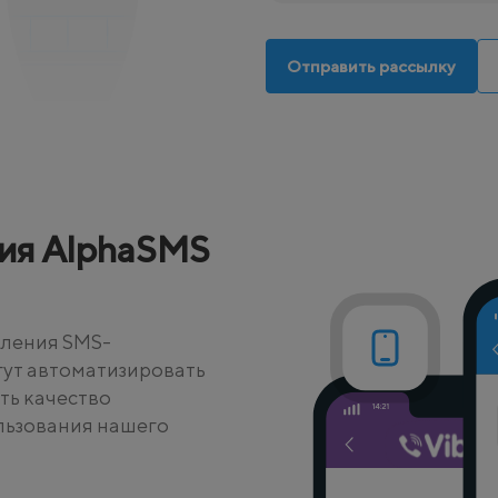
Отправить рассылку
ия AlphaSMS
вления SMS-
гут автоматизировать
ть качество
льзования нашего