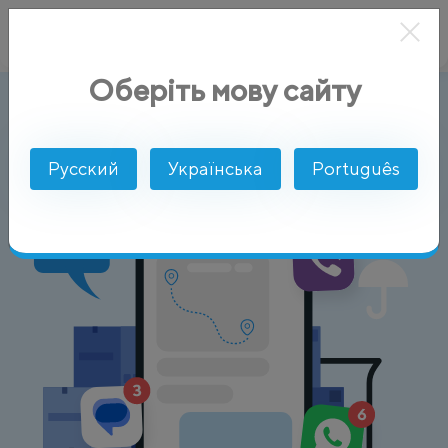
Оберіть мову сайту
Заказ и доставка
AlphaSMS
По целям
Русский
Українська
Português