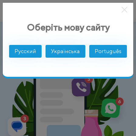
Оберіть мову сайту
Красота
AlphaSMS
Отрасли
Русский
Українська
Português