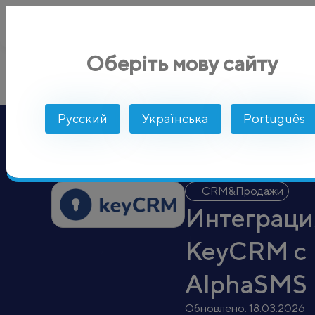
Оберіть мову сайту
KeyCRM
AlphaSMS
Интеграции
CRM&Продажи
Русский
Українська
Português
CRM&Продажи
Интеграци
KeyCRM с
AlphaSMS
Обновлено:
18.03.2026