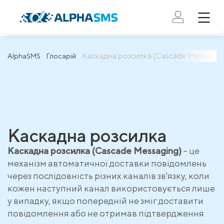
Каскадна розсилка (Cascade Messagin
AlphaSMS
Глосарій
Каскадна розсилка
Каскадна розсилка (Cascade Messaging)
– це
механізм автоматичної доставки повідомлень
через послідовність різних каналів зв'язку, коли
кожен наступний канал використовується лише
у випадку, якщо попередній не зміг доставити
повідомлення або не отримав підтвердження