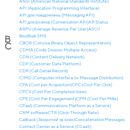
ANSI (American National Standards Institute)
API (Application Programming Interface)
API для повідомлень (Messaging API)
API для розмов (Conversation API)
AR Status
ARPU (Average Revenue Per User)
ASCII
Bind
Bulk SMS
B
CBOR (Concise Binary Object Representation)
C
CDMA (Code Division Multiple Access)
CDN (Content Delivery Network)
CDP (Customer Data Platform)
CDR (Call Detail Record)
CIMD (Computer Interface to Message Distribution)
CPA (Cost per Acquisition)
CPC (Cost Per Click)
CPCV (Cost Per Completed View)
CPE (Cost Per Engagement)
CPM (Cost Per Mille)
CPaaS (Communications Platform as a Service)
CRM software
CTR (Click-Through Rate)
Callback (Зворотній зв'язок)
Concatenated Messages
Contact Center as a Service (CCaaS)