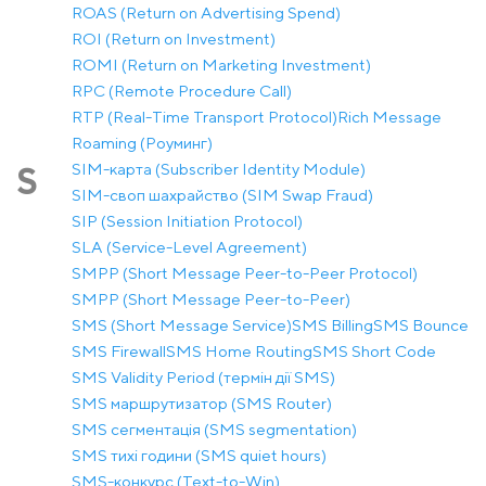
ROAS (Return on Advertising Spend)
ROI (Return on Investment)
ROMI (Return on Marketing Investment)
RPC (Remote Procedure Call)
RTP (Real-Time Transport Protocol)
Rich Message
Roaming (Роуминг)
SIM-карта (Subscriber Identity Module)
S
SIM-своп шахрайство (SIM Swap Fraud)
SIP (Session Initiation Protocol)
SLA (Service-Level Agreement)
SMPP (Short Message Peer-to-Peer Protocol)
SMPP (Short Message Peer-to-Peer)
SMS (Short Message Service)
SMS Billing
SMS Bounce
SMS Firewall
SMS Home Routing
SMS Short Code
SMS Validity Period (термін дії SMS)
SMS маршрутизатор (SMS Router)
SMS сегментація (SMS segmentation)
SMS тихі години (SMS quiet hours)
SMS-конкурс (Text-to-Win)