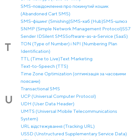
SMS-повідомлення про покинутий кошик
(Abandoned Cart SMS)
SMS-фішинг (Smishing)
SMS-хаб (Hub)
SMS-шлюз
SNMP (Simple Network Management Protocol)
SS7
Sender ID
Silent SMS
Software-as-a-Service (SaaS)
TON (Type of Number) і NPI (Numbering Plan
T
Identification)
TTL (Time to Live)
Text Marketing
Text-to-Speech (TTS)
Time Zone Optimization (оптимізація за часовими
поясами)
Transactional SMS
UCP (Universal Computer Protocol)
U
UDH (User Data Header)
UMTS (Universal Mobile Telecommunications
System)
URL відстежування (Tracking URL)
USSD (Unstructured Supplementary Service Data)