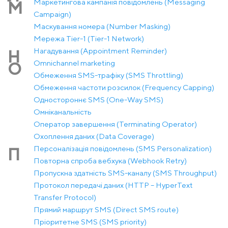
Маркетингова кампанія повідомлень (Messaging
М
Campaign)
Маскування номера (Number Masking)
Мережа Tier-1 (Tier-1 Network)
Нагадування (Appointment Reminder)
Н
Оmnichannel marketing
О
Обмеження SMS-трафіку (SMS Throttling)
Обмеження частоти розсилок (Frequency Capping)
Одностороннє SMS (One-Way SMS)
Омніканальність
Оператор завершення (Terminating Operator)
Охоплення даних (Data Coverage)
Персоналізація повідомлень (SMS Personalization)
П
Повторна спроба вебхука (Webhook Retry)
Пропускна здатність SMS-каналу (SMS Throughput)
Протокол передачі даних (HTTP – HyperText
Transfer Protocol)
Прямий маршрут SMS (Direct SMS route)
Пріоритетне SMS (SMS priority)