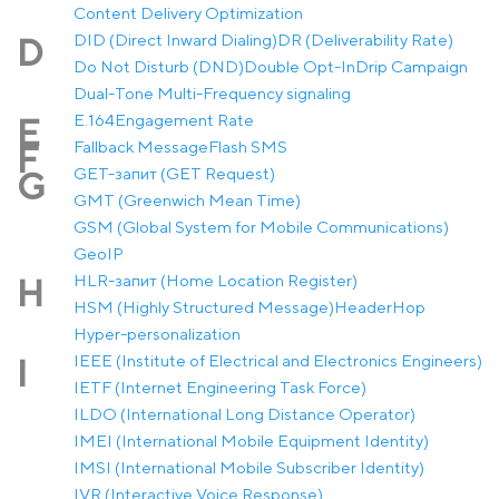
Content Delivery Optimization
DID (Direct Inward Dialing)
DR (Deliverability Rate)
D
Do Not Disturb (DND)
Double Opt-In
Drip Campaign
Dual-Tone Multi-Frequency signaling
E.164
Engagement Rate
E
Fallback Message
Flash SMS
F
GET-запит (GET Request)
G
GMT (Greenwich Mean Time)
GSM (Global System for Mobile Communications)
GeoIP
HLR-запит (Home Location Register)
H
HSM (Highly Structured Message)
Header
Hop
Hyper-personalization
IEEE (Institute of Electrical and Electronics Engineers)
I
IETF (Internet Engineering Task Force)
ILDO (International Long Distance Operator)
IMEI (International Mobile Equipment Identity)
IMSI (International Mobile Subscriber Identity)
IVR (Interactive Voice Response)