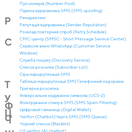
Пул номерів (Number Pool)
Підміна відправника SMS (SMS spoofing)
Ремаркетинг
Р
Репутація відправника (Sender Reputation)
Розклад повторних спроб (Retry Schedule)
СМС-центр (SMSC - Short Message Service Center)
С
Сервісне вікно WhatsApp (Customer Service
Window)
Служба пошуку (Discovery Service)
Список розсилки (Subscriber List)
Сіра маршрутизація SMS
Таблиця маршрутизації SMS
Телефонний код країни
Т
Тригерна розсилка
Універсальне кодування символів (UCS-2)
У
Фільтрування спаму в SMS (SMS Spam Filtering)
Ф
Цифровий гаманець (Digital Wallet)
Ц
Чатбот (Chatbot)
Черга SMS (SMS Queue)
Ч
Чорний список (Blacklist)
ШІ чатбот (AI chatbot)