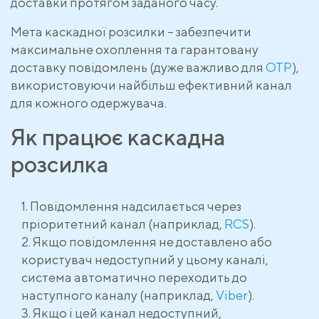
доставки протягом заданого часу.
Мета каскадної розсилки – забезпечити
максимальне охоплення та гарантовану
доставку повідомлень (дуже важливо для
OTP
),
використовуючи найбільш ефективний канал
для кожного одержувача.
Як працює каскадна
розсилка
Повідомлення надсилається через
пріоритетний канал (наприклад,
RCS
).
Якщо повідомлення не доставлено або
користувач недоступний у цьому каналі,
система автоматично переходить до
наступного каналу (наприклад,
Viber
).
Якщо і цей канал недоступний,