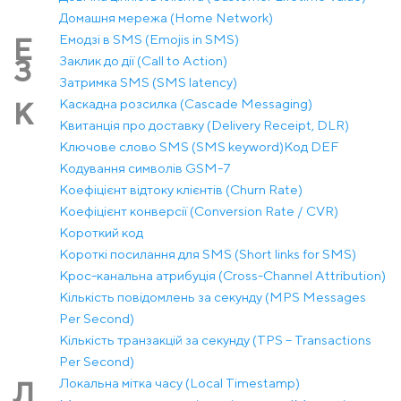
Домашня мережа (Home Network)
Емодзі в SMS (Emojis in SMS)
Е
Заклик до дії (Call to Action)
З
Затримка SMS (SMS latency)
Каскадна розсилка (Cascade Messaging)
К
Квитанція про доставку (Delivery Receipt, DLR)
Ключове слово SMS (SMS keyword)
Код DEF
Кодування символів GSM-7
Коефіцієнт відтоку клієнтів (Churn Rate)
Коефіцієнт конверсії (Conversion Rate / CVR)
Короткий код
Короткі посилання для SMS (Short links for SMS)
Крос-канальна атрибуція (Cross-Channel Attribution)
Кількість повідомлень за секунду (MPS Messages
Per Second)
Кількість транзакцій за секунду (TPS – Transactions
Per Second)
Локальна мітка часу (Local Timestamp)
Л