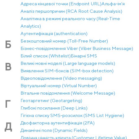
Адреса кінцевої точки (Endpoint URL)
Альфа-ім'я
Аналіз першопричин (RCA Root Cause Analysis)
Аналітика в режимі реального часу (Real-Time
Analytics)
Аутентифікація (authentication)
Безкоштовний номер (Toll-Free Number)
Б
Бізнес-повідомлення Viber (Viber Business Message)
Білий список (Whitelist)
Бінарні SMS
Великі мовні моделі (Large language models)
В
Виявлення SIM-боксів (SIM-box detection)
Відеоповідомлення (Video messaging)
Віртуальний номер (Virtual Number)
Вітальне повідомлення (Welcome Message)
Геотаргетинг (Geotargeting)
Г
Глибокі посилання (Deep Links)
Гігієна списку SMS-розсилок (SMS List Hygiene)
Двофакторна аутентифікація (2FA)
Д
Динамічні поля (Dynamic Fields)
Довічна цінність клієнта (Customer Lifetime Value)