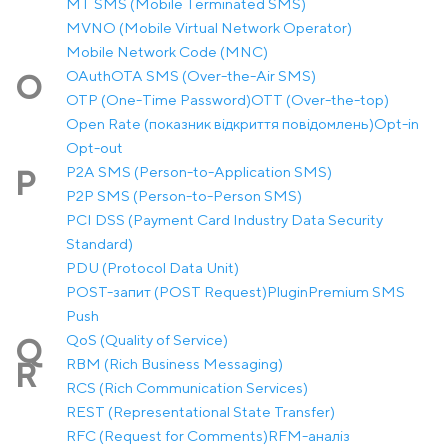
MT SMS (Mobile Terminated SMS)
MVNO (Mobile Virtual Network Operator)
Mobile Network Code (MNC)
OAuth
OTA SMS (Over-the-Air SMS)
O
OTP (One-Time Password)
OTT (Over-the-top)
Open Rate (показник відкриття повідомлень)
Opt-in
Opt-out
P2A SMS (Person-to-Application SMS)
P
P2P SMS (Person-to-Person SMS)
PCI DSS (Payment Card Industry Data Security
Standard)
PDU (Protocol Data Unit)
POST-запит (POST Request)
Plugin
Premium SMS
Push
QoS (Quality of Service)
Q
RBM (Rich Business Messaging)
R
RCS (Rich Communication Services)
REST (Representational State Transfer)
RFC (Request for Comments)
RFM-аналіз