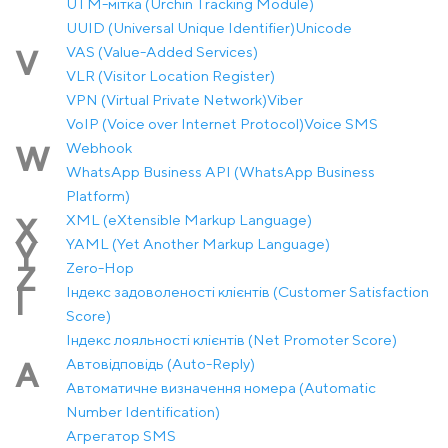
UTM-мітка (Urchin Tracking Module)
UUID (Universal Unique Identifier)
Unicode
VAS (Value-Added Services)
V
VLR (Visitor Location Register)
VPN (Virtual Private Network)
Viber
VoIP (Voice over Internet Protocol)
Voice SMS
Webhook
W
WhatsApp Business API (WhatsApp Business
Platform)
XML (eXtensible Markup Language)
X
YAML (Yet Another Markup Language)
Y
Zero-Hop
Z
Індекс задоволеності клієнтів (Customer Satisfaction
І
Score)
Індекс лояльності клієнтів (Net Promoter Score)
Автовідповідь (Auto-Reply)
А
Автоматичне визначення номера (Automatic
Number Identification)
Агрегатор SMS