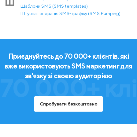
Ш
Шаблони SMS (SMS templates)
Штучна генерація SMS-трафіку (SMS Pumping)
Приєднуйтесь до 70 000+ клієнтів, які
вже використовують SMS маркетинг для
зв'язку зі своєю аудиторією
70 000+ клі
Спробувати безкоштовно