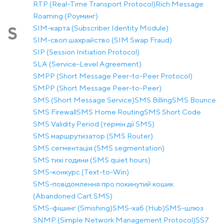
RTP (Real-Time Transport Protocol)
Rich Message
Roaming (Роуминг)
SIM-карта (Subscriber Identity Module)
S
SIM-своп шахрайство (SIM Swap Fraud)
SIP (Session Initiation Protocol)
SLA (Service-Level Agreement)
SMPP (Short Message Peer-to-Peer Protocol)
SMPP (Short Message Peer-to-Peer)
SMS (Short Message Service)
SMS Billing
SMS Bounce
SMS Firewall
SMS Home Routing
SMS Short Code
SMS Validity Period (термін дії SMS)
SMS маршрутизатор (SMS Router)
SMS сегментація (SMS segmentation)
SMS тихі години (SMS quiet hours)
SMS-конкурс (Text-to-Win)
SMS-повідомлення про покинутий кошик
(Abandoned Cart SMS)
SMS-фішинг (Smishing)
SMS-хаб (Hub)
SMS-шлюз
SNMP (Simple Network Management Protocol)
SS7