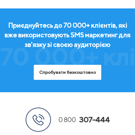
Приєднуйтесь до 70 000+ клієнтів, які
вже використовують SMS маркетинг для
зв'язку зі своєю аудиторією
70 000+ клі
Спробувати безкоштовно
307-444
0 800