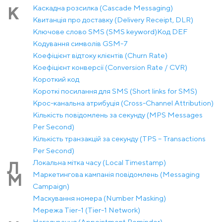
Каскадна розсилка (Cascade Messaging)
К
Квитанція про доставку (Delivery Receipt, DLR)
Ключове слово SMS (SMS keyword)
Код DEF
Кодування символів GSM-7
Коефіцієнт відтоку клієнтів (Churn Rate)
Коефіцієнт конверсії (Conversion Rate / CVR)
Короткий код
Короткі посилання для SMS (Short links for SMS)
Крос-канальна атрибуція (Cross-Channel Attribution)
Кількість повідомлень за секунду (MPS Messages
Per Second)
Кількість транзакцій за секунду (TPS – Transactions
Per Second)
Локальна мітка часу (Local Timestamp)
Л
Маркетингова кампанія повідомлень (Messaging
М
Campaign)
Маскування номера (Number Masking)
Мережа Tier-1 (Tier-1 Network)
Нагадування (Appointment Reminder)