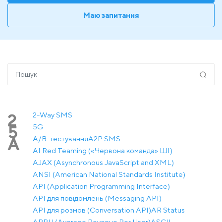
Маю запитання
2-Way SMS
2
5G
5
A/B-тестування
A2P SMS
A
AI Red Teaming («Червона команда» ШІ)
AJAX (Asynchronous JavaScript and XML)
ANSI (American National Standards Institute)
API (Application Programming Interface)
API для повідомлень (Messaging API)
API для розмов (Conversation API)
AR Status
ARPU (Average Revenue Per User)
ASCII