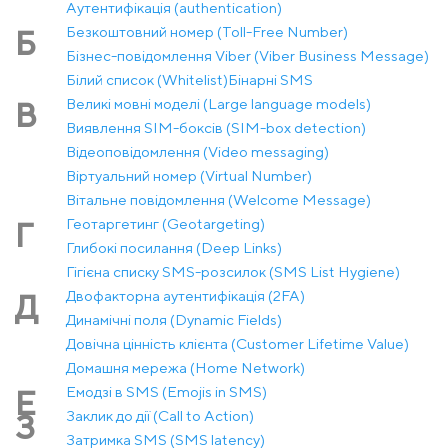
Аутентифікація (authentication)
Безкоштовний номер (Toll-Free Number)
Б
Бізнес-повідомлення Viber (Viber Business Message)
Білий список (Whitelist)
Бінарні SMS
Великі мовні моделі (Large language models)
В
Виявлення SIM-боксів (SIM-box detection)
Відеоповідомлення (Video messaging)
Віртуальний номер (Virtual Number)
Вітальне повідомлення (Welcome Message)
Геотаргетинг (Geotargeting)
Г
Глибокі посилання (Deep Links)
Гігієна списку SMS-розсилок (SMS List Hygiene)
Двофакторна аутентифікація (2FA)
Д
Динамічні поля (Dynamic Fields)
Довічна цінність клієнта (Customer Lifetime Value)
Домашня мережа (Home Network)
Емодзі в SMS (Emojis in SMS)
Е
Заклик до дії (Call to Action)
З
Затримка SMS (SMS latency)