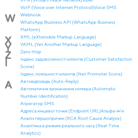
VoIP (Voice over Internet Protocol)
Voice SMS
Webhook
W
WhatsApp Business API (WhatsApp Business
Platform)
XML (eXtensible Markup Language)
X
YAML (Yet Another Markup Language)
Y
Zero-Hop
Z
Індекс задоволеності клієнтів (Customer Satisfaction
І
Score)
Індекс лояльності клієнтів (Net Promoter Score)
Автовідповідь (Auto-Reply)
А
Автоматичне визначення номера (Automatic
Number Identification)
Агрегатор SMS
Адреса кінцевої точки (Endpoint URL)
Альфа-ім'я
Аналіз першопричин (RCA Root Cause Analysis)
Аналітика в режимі реального часу (Real-Time
Analytics)