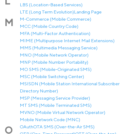
L
LBS (Location-Based Services)
LTE (Long Term Evolution)
Landing Page
M-Commerce (Mobile Commerce)
M
MCC (Mobile Country Code)
MFA (Multi-Factor Authentication)
MIME (Multipurpose Internet Mail Extensions)
MMS (Multimedia Messaging Service)
MNO (Mobile Network Operator)
MNP (Mobile Number Portability)
MO SMS (Mobile-Originated SMS)
MSC (Mobile Switching Center)
MSISDN (Mobile Station International Subscriber
Directory Number)
MSP (Messaging Service Provider)
MT SMS (Mobile Terminated SMS)
MVNO (Mobile Virtual Network Operator)
Mobile Network Code (MNC)
OAuth
OTA SMS (Over-the-Air SMS)
O
OTP (One-Time Password)
OTT (Over-the-top)