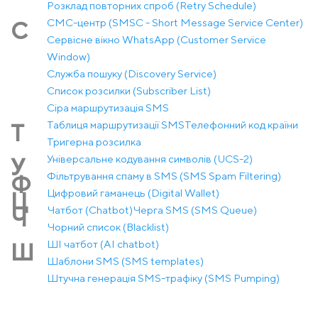
Розклад повторних спроб (Retry Schedule)
СМС-центр (SMSC - Short Message Service Center)
С
Сервісне вікно WhatsApp (Customer Service
Window)
Служба пошуку (Discovery Service)
Список розсилки (Subscriber List)
Сіра маршрутизація SMS
Таблиця маршрутизації SMS
Телефонний код країни
Т
Тригерна розсилка
Універсальне кодування символів (UCS-2)
У
Фільтрування спаму в SMS (SMS Spam Filtering)
Ф
Цифровий гаманець (Digital Wallet)
Ц
Чатбот (Chatbot)
Черга SMS (SMS Queue)
Ч
Чорний список (Blacklist)
ШІ чатбот (AI chatbot)
Ш
Шаблони SMS (SMS templates)
Штучна генерація SMS-трафіку (SMS Pumping)