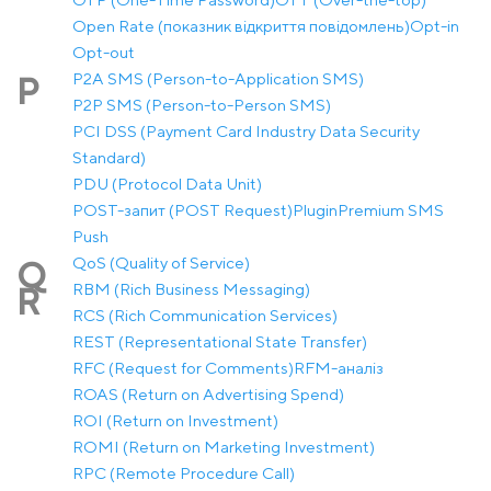
Open Rate (показник відкриття повідомлень)
Opt-in
Opt-out
P2A SMS (Person-to-Application SMS)
P
P2P SMS (Person-to-Person SMS)
PCI DSS (Payment Card Industry Data Security
Standard)
PDU (Protocol Data Unit)
POST-запит (POST Request)
Plugin
Premium SMS
Push
QoS (Quality of Service)
Q
RBM (Rich Business Messaging)
R
RCS (Rich Communication Services)
REST (Representational State Transfer)
RFC (Request for Comments)
RFM-аналіз
ROAS (Return on Advertising Spend)
ROI (Return on Investment)
ROMI (Return on Marketing Investment)
RPC (Remote Procedure Call)