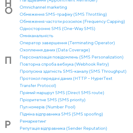
Н
Оmnichannel marketing
О
Обмеження SMS-трафіку (SMS Throttling)
Обмеження частоти розсилок (Frequency Capping)
Одностороннє SMS (One-Way SMS)
Омніканальність
Оператор завершення (Terminating Operator)
Охоплення даних (Data Coverage)
Персоналізація повідомлень (SMS Personalization)
П
Повторна спроба вебхука (Webhook Retry)
Пропускна здатність SMS-каналу (SMS Throughput)
Протокол передачі даних (HTTP – HyperText
Transfer Protocol)
Прямий маршрут SMS (Direct SMS route)
Пріоритетне SMS (SMS priority)
Пул номерів (Number Pool)
Підміна відправника SMS (SMS spoofing)
Ремаркетинг
Р
Репутація відправника (Sender Reputation)