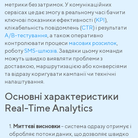
метрики без затримок. У комунікаційних
сервісах це дає змогу в реальному часі бачити
ключові показники ефективності (
KPI
),
клікабельність повідомлень (
CTR
) і результати
A/B-тестування
, а також оперативно
контролювати процеси
масових розсилок
,
роботу
SMS-шлюзів
. Завдяки цьому команди
можуть швидко виявляти проблеми з
доставкою, маршрутизацією або конверсіями
та відразу коригувати кампанії чи технічні
налаштування.
Основні характеристики
Real-Time Analytics
Миттєві висновки
– система одразу отримує і
обробляє потоки даних, що дозволяє швидко