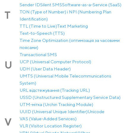
Sender ID
Silent SMS
Software-as-a-Service (SaaS)
TON (Type of Number) і NPI (Numbering Plan
T
Identification)
TTL (Time to Live)
Text Marketing
Text-to-Speech (TTS)
Time Zone Optimization (оптимізація за часовими
поясами)
Transactional SMS
UCP (Universal Computer Protocol)
U
UDH (User Data Header)
UMTS (Universal Mobile Telecommunications
System)
URL відстежування (Tracking URL)
USSD (Unstructured Supplementary Service Data)
UTM-мітка (Urchin Tracking Module)
UUID (Universal Unique Identifier)
Unicode
VAS (Value-Added Services)
V
VLR (Visitor Location Register)
VPN (Virtual Private Network)
Viber