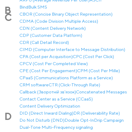
Bind
Bulk SMS
B
CBOR (Concise Binary Object Representation)
C
CDMA (Code Division Multiple Access)
CDN (Content Delivery Network)
CDP (Customer Data Platform)
CDR (Call Detail Record)
CIMD (Computer Interface to Message Distribution)
CPA (Cost per Acquisition)
CPC (Cost Per Click)
CPCV (Cost Per Completed View)
CPE (Cost Per Engagement)
CPM (Cost Per Mille)
CPaaS (Communications Platform as a Service)
CRM software
CTR (Click-Through Rate)
Callback (Зворотній зв'язок)
Concatenated Messages
Contact Center as a Service (CCaaS)
Content Delivery Optimization
DID (Direct Inward Dialing)
DR (Deliverability Rate)
D
Do Not Disturb (DND)
Double Opt-In
Drip Campaign
Dual-Tone Multi-Frequency signaling