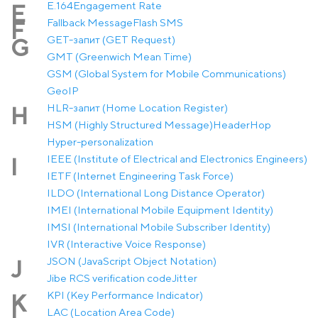
E.164
Engagement Rate
E
Fallback Message
Flash SMS
F
GET-запит (GET Request)
G
GMT (Greenwich Mean Time)
GSM (Global System for Mobile Communications)
GeoIP
HLR-запит (Home Location Register)
H
HSM (Highly Structured Message)
Header
Hop
Hyper-personalization
IEEE (Institute of Electrical and Electronics Engineers)
I
IETF (Internet Engineering Task Force)
ILDO (International Long Distance Operator)
IMEI (International Mobile Equipment Identity)
IMSI (International Mobile Subscriber Identity)
IVR (Interactive Voice Response)
JSON (JavaScript Object Notation)
J
Jibe RCS verification code
Jitter
KPI (Key Performance Indicator)
K
LAC (Location Area Code)