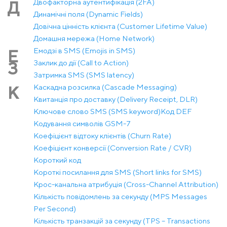
Двофакторна аутентифікація (2FA)
Д
Динамічні поля (Dynamic Fields)
Довічна цінність клієнта (Customer Lifetime Value)
Домашня мережа (Home Network)
Емодзі в SMS (Emojis in SMS)
Е
Заклик до дії (Call to Action)
З
Затримка SMS (SMS latency)
Каскадна розсилка (Cascade Messaging)
К
Квитанція про доставку (Delivery Receipt, DLR)
Ключове слово SMS (SMS keyword)
Код DEF
Кодування символів GSM-7
Коефіцієнт відтоку клієнтів (Churn Rate)
Коефіцієнт конверсії (Conversion Rate / CVR)
Короткий код
Короткі посилання для SMS (Short links for SMS)
Крос-канальна атрибуція (Cross-Channel Attribution)
Кількість повідомлень за секунду (MPS Messages
Per Second)
Кількість транзакцій за секунду (TPS – Transactions