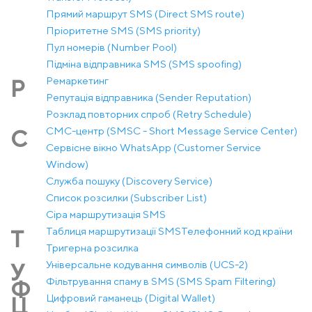
Прямий маршрут SMS (Direct SMS route)
Пріоритетне SMS (SMS priority)
Пул номерів (Number Pool)
Підміна відправника SMS (SMS spoofing)
Ремаркетинг
Р
Репутація відправника (Sender Reputation)
Розклад повторних спроб (Retry Schedule)
СМС-центр (SMSC - Short Message Service Center)
С
Сервісне вікно WhatsApp (Customer Service
Window)
Служба пошуку (Discovery Service)
Список розсилки (Subscriber List)
Сіра маршрутизація SMS
Таблиця маршрутизації SMS
Телефонний код країни
Т
Тригерна розсилка
Універсальне кодування символів (UCS-2)
У
Фільтрування спаму в SMS (SMS Spam Filtering)
Ф
Цифровий гаманець (Digital Wallet)
Ц