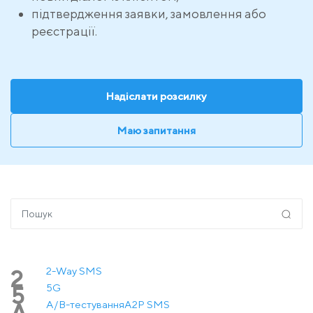
підтвердження заявки, замовлення або
реєстрації.
Надіслати розсилку
Маю запитання
2-Way SMS
2
5G
5
A/B-тестування
A2P SMS
A