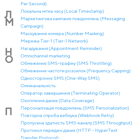
Per Second)
Локальна мітка часу (Local Timestamp)
Л
Маркетингова кампанія повідомлень (Messaging
М
Campaign)
Маскування номера (Number Masking)
Мережа Tier-1 (Tier-1 Network)
Нагадування (Appointment Reminder)
Н
Оmnichannel marketing
О
Обмеження SMS-трафіку (SMS Throttling)
Обмеження частоти розсилок (Frequency Capping)
Одностороннє SMS (One-Way SMS)
Омніканальність
Оператор завершення (Terminating Operator)
Охоплення даних (Data Coverage)
Персоналізація повідомлень (SMS Personalization)
П
Повторна спроба вебхука (Webhook Retry)
Пропускна здатність SMS-каналу (SMS Throughput)
Протокол передачі даних (HTTP – HyperText
Transfer Protocol)