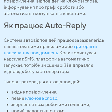
повідомлення, відповідей на ключові слова,
інформування про графік роботи або
автоматизації комунікації з клієнтами.
Як працює Auto-Reply
Система автовідповідей працює за заздалегідь
налаштованими правилами або
тригерами
надсилання повідомлень
. Коли користувач
надсилає SMS, платформа автоматично
запускає потрібний сценарій і відправляє
відповідь без участі оператора.
Типові тригери для автовідповідей:
вхідне повідомлення;
певне
ключове слово
;
звернення поза робочими годинами;
новий діалог із клієнтом;