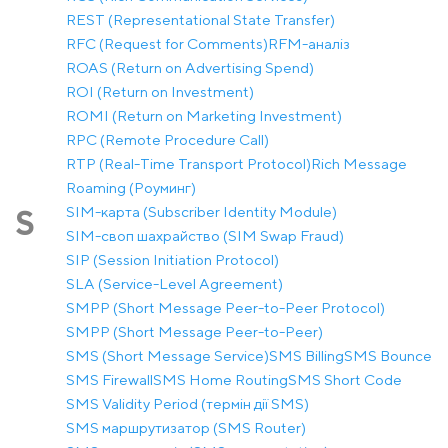
REST (Representational State Transfer)
RFC (Request for Comments)
RFM-аналіз
ROAS (Return on Advertising Spend)
ROI (Return on Investment)
ROMI (Return on Marketing Investment)
RPC (Remote Procedure Call)
RTP (Real-Time Transport Protocol)
Rich Message
Roaming (Роуминг)
SIM-карта (Subscriber Identity Module)
S
SIM-своп шахрайство (SIM Swap Fraud)
SIP (Session Initiation Protocol)
SLA (Service-Level Agreement)
SMPP (Short Message Peer-to-Peer Protocol)
SMPP (Short Message Peer-to-Peer)
SMS (Short Message Service)
SMS Billing
SMS Bounce
SMS Firewall
SMS Home Routing
SMS Short Code
SMS Validity Period (термін дії SMS)
SMS маршрутизатор (SMS Router)