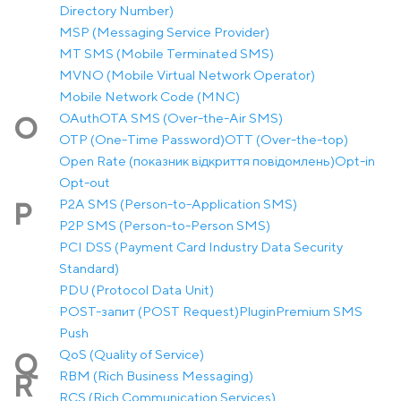
Directory Number)
MSP (Messaging Service Provider)
MT SMS (Mobile Terminated SMS)
MVNO (Mobile Virtual Network Operator)
Mobile Network Code (MNC)
OAuth
OTA SMS (Over-the-Air SMS)
O
OTP (One-Time Password)
OTT (Over-the-top)
Open Rate (показник відкриття повідомлень)
Opt-in
Opt-out
P2A SMS (Person-to-Application SMS)
P
P2P SMS (Person-to-Person SMS)
PCI DSS (Payment Card Industry Data Security
Standard)
PDU (Protocol Data Unit)
POST-запит (POST Request)
Plugin
Premium SMS
Push
QoS (Quality of Service)
Q
RBM (Rich Business Messaging)
R
RCS (Rich Communication Services)