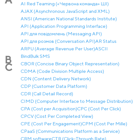
AI Red Teaming («Червона команда» ШІ)
AJAX (Asynchronous JavaScript and XML)
ANSI (American National Standards Institute)
API (Application Programming Interface)
API для повідомлень (Messaging API)
API для розмов (Conversation API)
AR Status
ARPU (Average Revenue Per User)
ASCII
Bind
Bulk SMS
B
CBOR (Concise Binary Object Representation)
C
CDMA (Code Division Multiple Access)
CDN (Content Delivery Network)
CDP (Customer Data Platform)
CDR (Call Detail Record)
CIMD (Computer Interface to Message Distribution)
CPA (Cost per Acquisition)
CPC (Cost Per Click)
CPCV (Cost Per Completed View)
CPE (Cost Per Engagement)
CPM (Cost Per Mille)
CPaaS (Communications Platform as a Service)
CRM software
CTR (Click-Through Rate)