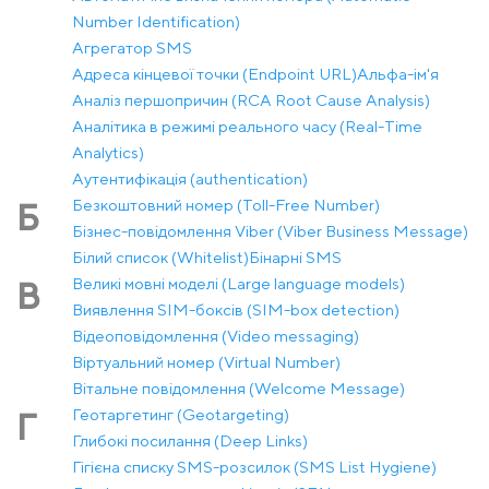
Number Identification)
Агрегатор SMS
Адреса кінцевої точки (Endpoint URL)
Альфа-ім'я
Аналіз першопричин (RCA Root Cause Analysis)
Аналітика в режимі реального часу (Real-Time
Analytics)
Аутентифікація (authentication)
Безкоштовний номер (Toll-Free Number)
Б
Бізнес-повідомлення Viber (Viber Business Message)
Білий список (Whitelist)
Бінарні SMS
Великі мовні моделі (Large language models)
В
Виявлення SIM-боксів (SIM-box detection)
Відеоповідомлення (Video messaging)
Віртуальний номер (Virtual Number)
Вітальне повідомлення (Welcome Message)
Геотаргетинг (Geotargeting)
Г
Глибокі посилання (Deep Links)
Гігієна списку SMS-розсилок (SMS List Hygiene)