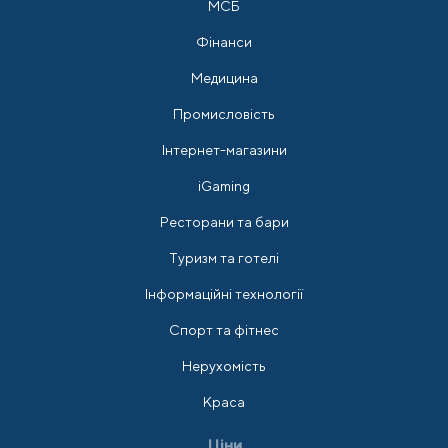
МСБ
Фінанси
Медицина
Промисловість
Інтернет-магазини
iGaming
Ресторани та бари
Туризм та готелі
Інформаційні технології
Спорт та фітнес
Нерухомість
Краса
Ціни