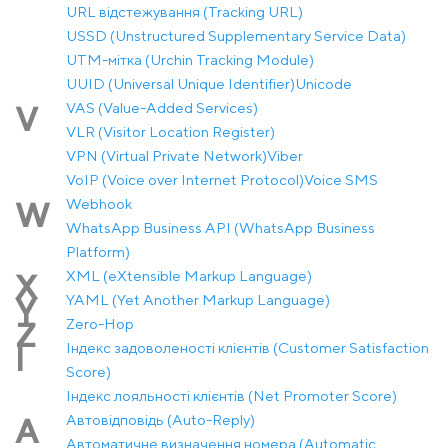
URL відстежування (Tracking URL)
USSD (Unstructured Supplementary Service Data)
UTM-мітка (Urchin Tracking Module)
UUID (Universal Unique Identifier)
Unicode
VAS (Value-Added Services)
V
VLR (Visitor Location Register)
VPN (Virtual Private Network)
Viber
VoIP (Voice over Internet Protocol)
Voice SMS
Webhook
W
WhatsApp Business API (WhatsApp Business
Platform)
XML (eXtensible Markup Language)
X
YAML (Yet Another Markup Language)
Y
Zero-Hop
Z
Індекс задоволеності клієнтів (Customer Satisfaction
І
Score)
Індекс лояльності клієнтів (Net Promoter Score)
Автовідповідь (Auto-Reply)
А
Автоматичне визначення номера (Automatic