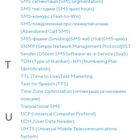
SMS сегментація (SMS segmentation)
SMS тихі години (SMS quiet hours)
SMS-конкурс (Text-to-Win)
SMS-повідомлення про покинутий кошик
(Abandoned Cart SMS)
SMS-фішинг (Smishing)
SMS-хаб (Hub)
SMS-шлюз
SNMP (Simple Network Management Protocol)
SS7
Sender ID
Silent SMS
Software-as-a-Service (SaaS)
TON (Type of Number) і NPI (Numbering Plan
T
Identification)
TTL (Time to Live)
Text Marketing
Text-to-Speech (TTS)
Time Zone Optimization (оптимізація за часовими
поясами)
Transactional SMS
UCP (Universal Computer Protocol)
U
UDH (User Data Header)
UMTS (Universal Mobile Telecommunications
System)