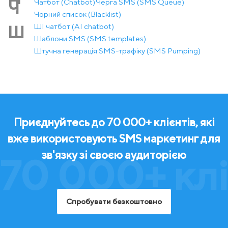
Чатбот (Chatbot)
Черга SMS (SMS Queue)
Ч
Чорний список (Blacklist)
ШІ чатбот (AI chatbot)
Ш
Шаблони SMS (SMS templates)
Штучна генерація SMS-трафіку (SMS Pumping)
Приєднуйтесь до 70 000+ клієнтів, які
вже використовують SMS маркетинг для
зв'язку зі своєю аудиторією
70 000+ клі
Спробувати безкоштовно