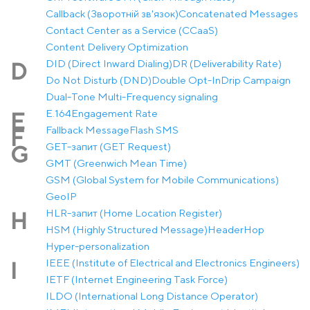
Callback (Зворотній зв'язок)
Concatenated Messages
Contact Center as a Service (CCaaS)
Content Delivery Optimization
DID (Direct Inward Dialing)
DR (Deliverability Rate)
D
Do Not Disturb (DND)
Double Opt-In
Drip Campaign
Dual-Tone Multi-Frequency signaling
E.164
Engagement Rate
E
Fallback Message
Flash SMS
F
GET-запит (GET Request)
G
GMT (Greenwich Mean Time)
GSM (Global System for Mobile Communications)
GeoIP
HLR-запит (Home Location Register)
H
HSM (Highly Structured Message)
Header
Hop
Hyper-personalization
IEEE (Institute of Electrical and Electronics Engineers)
I
IETF (Internet Engineering Task Force)
ILDO (International Long Distance Operator)