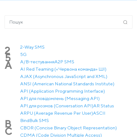
2-Way SMS
2
5G
5
A/B-тестування
A2P SMS
A
AI Red Teaming («Червона команда» ШІ)
AJAX (Asynchronous JavaScript and XML)
ANSI (American National Standards Institute)
API (Application Programming Interface)
API для повідомлень (Messaging API)
API для розмов (Conversation API)
AR Status
ARPU (Average Revenue Per User)
ASCII
Bind
Bulk SMS
B
CBOR (Concise Binary Object Representation)
C
CDMA (Code Division Multiple Access)