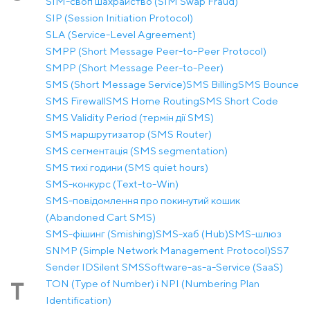
SIM-своп шахрайство (SIM Swap Fraud)
SIP (Session Initiation Protocol)
SLA (Service-Level Agreement)
SMPP (Short Message Peer-to-Peer Protocol)
SMPP (Short Message Peer-to-Peer)
SMS (Short Message Service)
SMS Billing
SMS Bounce
SMS Firewall
SMS Home Routing
SMS Short Code
SMS Validity Period (термін дії SMS)
SMS маршрутизатор (SMS Router)
SMS сегментація (SMS segmentation)
SMS тихі години (SMS quiet hours)
SMS-конкурс (Text-to-Win)
SMS-повідомлення про покинутий кошик
(Abandoned Cart SMS)
SMS-фішинг (Smishing)
SMS-хаб (Hub)
SMS-шлюз
SNMP (Simple Network Management Protocol)
SS7
Sender ID
Silent SMS
Software-as-a-Service (SaaS)
TON (Type of Number) і NPI (Numbering Plan
T
Identification)