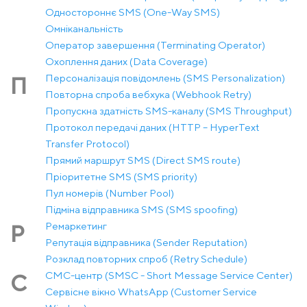
Одностороннє SMS (One-Way SMS)
Омніканальність
Оператор завершення (Terminating Operator)
Охоплення даних (Data Coverage)
Персоналізація повідомлень (SMS Personalization)
П
Повторна спроба вебхука (Webhook Retry)
Пропускна здатність SMS-каналу (SMS Throughput)
Протокол передачі даних (HTTP – HyperText
Transfer Protocol)
Прямий маршрут SMS (Direct SMS route)
Пріоритетне SMS (SMS priority)
Пул номерів (Number Pool)
Підміна відправника SMS (SMS spoofing)
Ремаркетинг
Р
Репутація відправника (Sender Reputation)
Розклад повторних спроб (Retry Schedule)
СМС-центр (SMSC - Short Message Service Center)
С
Сервісне вікно WhatsApp (Customer Service