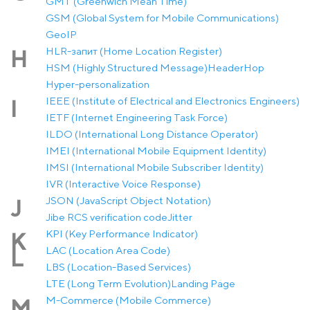
GMT (Greenwich Mean Time)
GSM (Global System for Mobile Communications)
GeoIP
HLR-запит (Home Location Register)
H
HSM (Highly Structured Message)
Header
Hop
Hyper-personalization
IEEE (Institute of Electrical and Electronics Engineers)
I
IETF (Internet Engineering Task Force)
ILDO (International Long Distance Operator)
IMEI (International Mobile Equipment Identity)
IMSI (International Mobile Subscriber Identity)
IVR (Interactive Voice Response)
JSON (JavaScript Object Notation)
J
Jibe RCS verification code
Jitter
KPI (Key Performance Indicator)
K
LAC (Location Area Code)
L
LBS (Location-Based Services)
LTE (Long Term Evolution)
Landing Page
M-Commerce (Mobile Commerce)
M