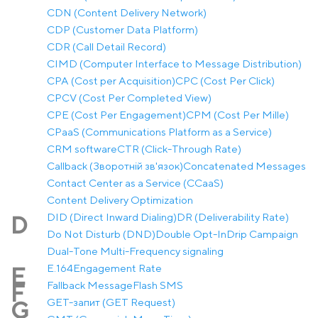
CDN (Content Delivery Network)
CDP (Customer Data Platform)
CDR (Call Detail Record)
CIMD (Computer Interface to Message Distribution)
CPA (Cost per Acquisition)
CPC (Cost Per Click)
CPCV (Cost Per Completed View)
CPE (Cost Per Engagement)
CPM (Cost Per Mille)
CPaaS (Communications Platform as a Service)
CRM software
CTR (Click-Through Rate)
Callback (Зворотній зв'язок)
Concatenated Messages
Contact Center as a Service (CCaaS)
Content Delivery Optimization
DID (Direct Inward Dialing)
DR (Deliverability Rate)
D
Do Not Disturb (DND)
Double Opt-In
Drip Campaign
Dual-Tone Multi-Frequency signaling
E.164
Engagement Rate
E
Fallback Message
Flash SMS
F
GET-запит (GET Request)
G