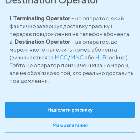
Terminating Operator
– це оператор, який
фактично завершує доставку трафіку і
передає повідомлення на телефон абонента.
Destination Operator
– це оператор, до
мережі якого належить номер абонента
(визначається за
MCC
/
MNC
або
HLR
lookup).
Тобто це оператор призначення за номером,
але не обов'язково той, хто реально доставить
повідомлення.
Надіслати розсилку
Маю запитання