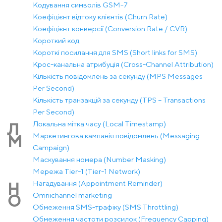
Кодування символів GSM-7
Коефіцієнт відтоку клієнтів (Churn Rate)
Коефіцієнт конверсії (Conversion Rate / CVR)
Короткий код
Короткі посилання для SMS (Short links for SMS)
Крос-канальна атрибуція (Cross-Channel Attribution)
Кількість повідомлень за секунду (MPS Messages
Per Second)
Кількість транзакцій за секунду (TPS – Transactions
Per Second)
Локальна мітка часу (Local Timestamp)
Л
Маркетингова кампанія повідомлень (Messaging
М
Campaign)
Маскування номера (Number Masking)
Мережа Tier-1 (Tier-1 Network)
Нагадування (Appointment Reminder)
Н
Оmnichannel marketing
О
Обмеження SMS-трафіку (SMS Throttling)
Обмеження частоти розсилок (Frequency Capping)