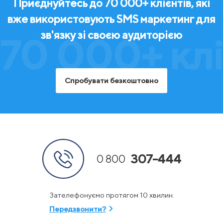
Приєднуйтесь до 70 000+ клієнтів, які
вже використовують SMS маркетинг для
зв'язку зі своєю аудиторією
70 000+ клі
Спробувати безкоштовно
307-444
0 800
Зателефонуємо протягом 10 хвилин.
Передзвонити?