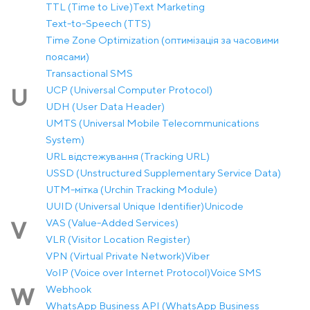
TTL (Time to Live)
Text Marketing
Text-to-Speech (TTS)
Time Zone Optimization (оптимізація за часовими
поясами)
Transactional SMS
UCP (Universal Computer Protocol)
U
UDH (User Data Header)
UMTS (Universal Mobile Telecommunications
System)
URL відстежування (Tracking URL)
USSD (Unstructured Supplementary Service Data)
UTM-мітка (Urchin Tracking Module)
UUID (Universal Unique Identifier)
Unicode
VAS (Value-Added Services)
V
VLR (Visitor Location Register)
VPN (Virtual Private Network)
Viber
VoIP (Voice over Internet Protocol)
Voice SMS
Webhook
W
WhatsApp Business API (WhatsApp Business