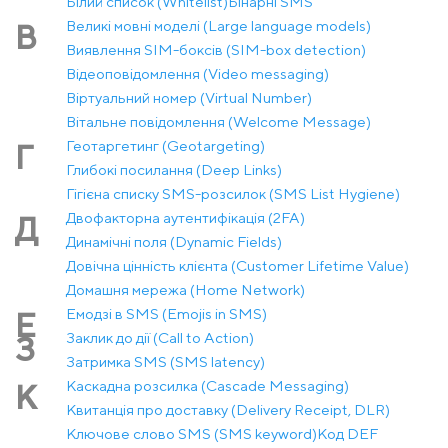
Білий список (Whitelist)
Бінарні SMS
Великі мовні моделі (Large language models)
В
Виявлення SIM-боксів (SIM-box detection)
Відеоповідомлення (Video messaging)
Віртуальний номер (Virtual Number)
Вітальне повідомлення (Welcome Message)
Геотаргетинг (Geotargeting)
Г
Глибокі посилання (Deep Links)
Гігієна списку SMS-розсилок (SMS List Hygiene)
Двофакторна аутентифікація (2FA)
Д
Динамічні поля (Dynamic Fields)
Довічна цінність клієнта (Customer Lifetime Value)
Домашня мережа (Home Network)
Емодзі в SMS (Emojis in SMS)
Е
Заклик до дії (Call to Action)
З
Затримка SMS (SMS latency)
Каскадна розсилка (Cascade Messaging)
К
Квитанція про доставку (Delivery Receipt, DLR)
Ключове слово SMS (SMS keyword)
Код DEF