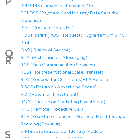
P
P2P SMS (Person-to-Person SMS)
PCI DSS (Payment Card Industry Data Security
Standard)
PDU (Protocol Data Unit)
POST-запит (POST Request)
Plugin
Premium SMS
Push
QoS (Quality of Service)
Q
RBM (Rich Business Messaging)
R
RCS (Rich Communication Services)
REST (Representational State Transfer)
RFC (Request for Comments)
RFM-аналіз
ROAS (Return on Advertising Spend)
ROI (Return on Investment)
ROMI (Return on Marketing Investment)
RPC (Remote Procedure Call)
RTP (Real-Time Transport Protocol)
Rich Message
Roaming (Роуминг)
SIM-карта (Subscriber Identity Module)
S