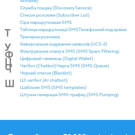
Window)
Служба пошуку (Discovery Service)
Список розсилки (Subscriber List)
Сіра маршрутизація SMS
Таблиця маршрутизації SMS
Телефонний код країни
Т
Тригерна розсилка
Універсальне кодування символів (UCS-2)
У
Фільтрування спаму в SMS (SMS Spam Filtering)
Ф
Цифровий гаманець (Digital Wallet)
Ц
Чатбот (Chatbot)
Черга SMS (SMS Queue)
Ч
Чорний список (Blacklist)
ШІ чатбот (AI chatbot)
Ш
Шаблони SMS (SMS templates)
Штучна генерація SMS-трафіку (SMS Pumping)