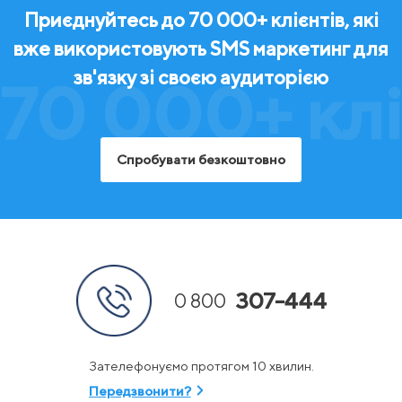
Приєднуйтесь до 70 000+ клієнтів, які
вже використовують SMS маркетинг для
зв'язку зі своєю аудиторією
70 000+ клі
Спробувати безкоштовно
307-444
0 800
Зателефонуємо протягом 10 хвилин.
Передзвонити?