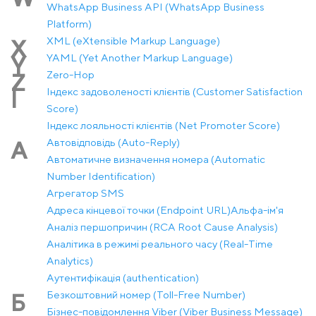
WhatsApp Business API (WhatsApp Business
Platform)
XML (eXtensible Markup Language)
X
YAML (Yet Another Markup Language)
Y
Zero-Hop
Z
Індекс задоволеності клієнтів (Customer Satisfaction
І
Score)
Індекс лояльності клієнтів (Net Promoter Score)
Автовідповідь (Auto-Reply)
А
Автоматичне визначення номера (Automatic
Number Identification)
Агрегатор SMS
Адреса кінцевої точки (Endpoint URL)
Альфа-ім'я
Аналіз першопричин (RCA Root Cause Analysis)
Аналітика в режимі реального часу (Real-Time
Analytics)
Аутентифікація (authentication)
Безкоштовний номер (Toll-Free Number)
Б
Бізнес-повідомлення Viber (Viber Business Message)