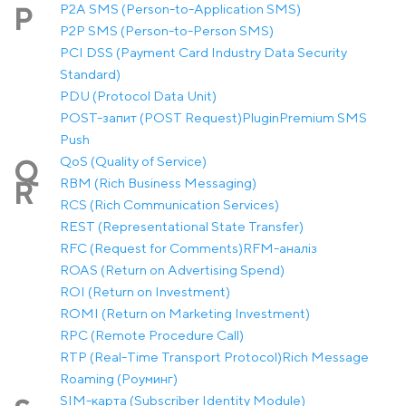
P2A SMS (Person-to-Application SMS)
P
P2P SMS (Person-to-Person SMS)
PCI DSS (Payment Card Industry Data Security
Standard)
PDU (Protocol Data Unit)
POST-запит (POST Request)
Plugin
Premium SMS
Push
QoS (Quality of Service)
Q
RBM (Rich Business Messaging)
R
RCS (Rich Communication Services)
REST (Representational State Transfer)
RFC (Request for Comments)
RFM-аналіз
ROAS (Return on Advertising Spend)
ROI (Return on Investment)
ROMI (Return on Marketing Investment)
RPC (Remote Procedure Call)
RTP (Real-Time Transport Protocol)
Rich Message
Roaming (Роуминг)
SIM-карта (Subscriber Identity Module)