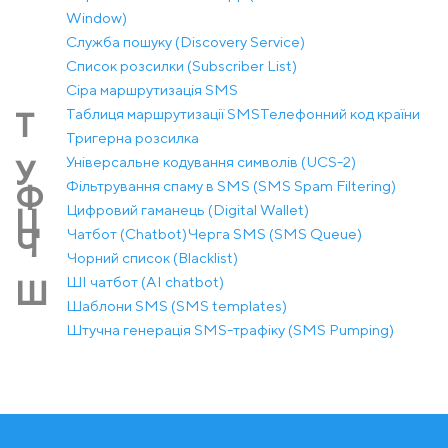
Window)
Служба пошуку (Discovery Service)
Список розсилки (Subscriber List)
Сіра маршрутизація SMS
Таблиця маршрутизації SMS
Телефонний код країни
Т
Тригерна розсилка
Універсальне кодування символів (UCS-2)
У
Фільтрування спаму в SMS (SMS Spam Filtering)
Ф
Цифровий гаманець (Digital Wallet)
Ц
Чатбот (Chatbot)
Черга SMS (SMS Queue)
Ч
Чорний список (Blacklist)
ШІ чатбот (AI chatbot)
Ш
Шаблони SMS (SMS templates)
Штучна генерація SMS-трафіку (SMS Pumping)