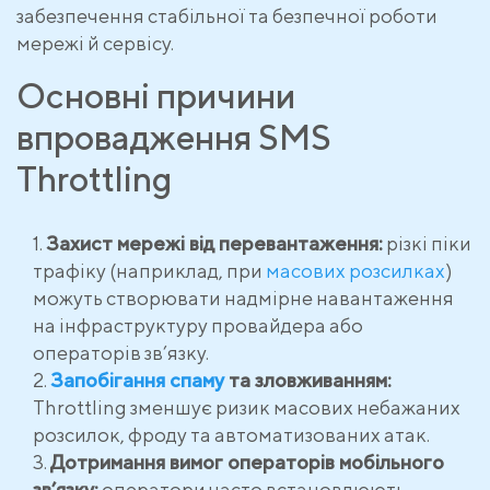
забезпечення стабільної та безпечної роботи
мережі й сервісу.
Основні причини
впровадження SMS
Throttling
Захист мережі від перевантаження:
різкі піки
трафіку (наприклад, при
масових розсилках
)
можуть створювати надмірне навантаження
на інфраструктуру провайдера або
операторів зв’язку.
Запобігання спаму
та зловживанням:
Throttling зменшує ризик масових небажаних
розсилок, фроду та автоматизованих атак.
Дотримання вимог операторів мобільного
зв’язку:
оператори часто встановлюють