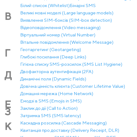
Білий список (Whitelist)
Бінарні SMS
Великі мовні моделі (Large language models)
В
Виявлення SIM-боксів (SIM-box detection)
Відеоповідомлення (Video messaging)
Віртуальний номер (Virtual Number)
Вітальне повідомлення (Welcome Message)
Геотаргетинг (Geotargeting)
Г
Глибокі посилання (Deep Links)
Гігієна списку SMS-розсилок (SMS List Hygiene)
Двофакторна аутентифікація (2FA)
Д
Динамічні поля (Dynamic Fields)
Довічна цінність клієнта (Customer Lifetime Value)
Домашня мережа (Home Network)
Емодзі в SMS (Emojis in SMS)
Е
Заклик до дії (Call to Action)
З
Затримка SMS (SMS latency)
Каскадна розсилка (Cascade Messaging)
К
Квитанція про доставку (Delivery Receipt, DLR)