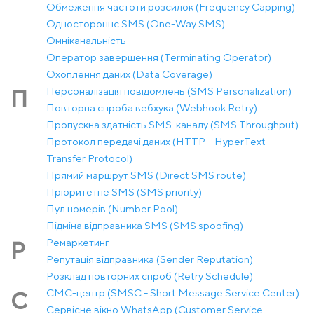
Обмеження частоти розсилок (Frequency Capping)
Одностороннє SMS (One-Way SMS)
Омніканальність
Оператор завершення (Terminating Operator)
Охоплення даних (Data Coverage)
Персоналізація повідомлень (SMS Personalization)
П
Повторна спроба вебхука (Webhook Retry)
Пропускна здатність SMS-каналу (SMS Throughput)
Протокол передачі даних (HTTP – HyperText
Transfer Protocol)
Прямий маршрут SMS (Direct SMS route)
Пріоритетне SMS (SMS priority)
Пул номерів (Number Pool)
Підміна відправника SMS (SMS spoofing)
Ремаркетинг
Р
Репутація відправника (Sender Reputation)
Розклад повторних спроб (Retry Schedule)
СМС-центр (SMSC - Short Message Service Center)
С
Сервісне вікно WhatsApp (Customer Service