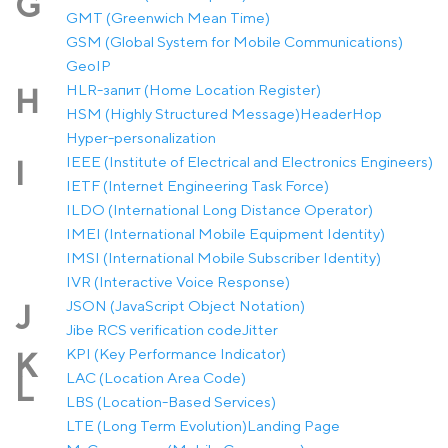
G
GMT (Greenwich Mean Time)
GSM (Global System for Mobile Communications)
GeoIP
HLR-запит (Home Location Register)
H
HSM (Highly Structured Message)
Header
Hop
Hyper-personalization
IEEE (Institute of Electrical and Electronics Engineers)
I
IETF (Internet Engineering Task Force)
ILDO (International Long Distance Operator)
IMEI (International Mobile Equipment Identity)
IMSI (International Mobile Subscriber Identity)
IVR (Interactive Voice Response)
JSON (JavaScript Object Notation)
J
Jibe RCS verification code
Jitter
KPI (Key Performance Indicator)
K
LAC (Location Area Code)
L
LBS (Location-Based Services)
LTE (Long Term Evolution)
Landing Page