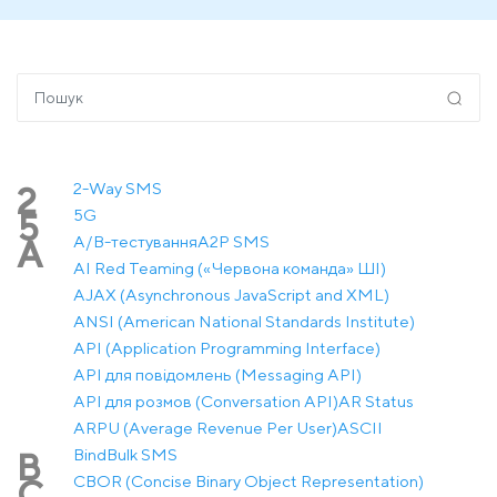
2-Way SMS
2
5G
5
A/B-тестування
A2P SMS
A
AI Red Teaming («Червона команда» ШІ)
AJAX (Asynchronous JavaScript and XML)
ANSI (American National Standards Institute)
API (Application Programming Interface)
API для повідомлень (Messaging API)
API для розмов (Conversation API)
AR Status
ARPU (Average Revenue Per User)
ASCII
Bind
Bulk SMS
B
CBOR (Concise Binary Object Representation)
C