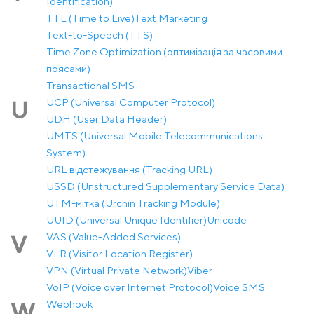
Identification)
TTL (Time to Live)
Text Marketing
Text-to-Speech (TTS)
Time Zone Optimization (оптимізація за часовими
поясами)
Transactional SMS
UCP (Universal Computer Protocol)
U
UDH (User Data Header)
UMTS (Universal Mobile Telecommunications
System)
URL відстежування (Tracking URL)
USSD (Unstructured Supplementary Service Data)
UTM-мітка (Urchin Tracking Module)
UUID (Universal Unique Identifier)
Unicode
VAS (Value-Added Services)
V
VLR (Visitor Location Register)
VPN (Virtual Private Network)
Viber
VoIP (Voice over Internet Protocol)
Voice SMS
Webhook
W