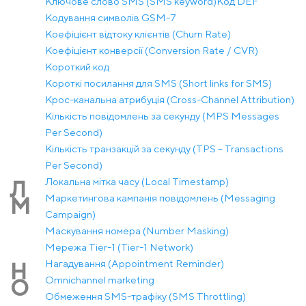
Ключове слово SMS (SMS keyword)
Код DEF
Кодування символів GSM-7
Коефіцієнт відтоку клієнтів (Churn Rate)
Коефіцієнт конверсії (Conversion Rate / CVR)
Короткий код
Короткі посилання для SMS (Short links for SMS)
Крос-канальна атрибуція (Cross-Channel Attribution)
Кількість повідомлень за секунду (MPS Messages
Per Second)
Кількість транзакцій за секунду (TPS – Transactions
Per Second)
Локальна мітка часу (Local Timestamp)
Л
Маркетингова кампанія повідомлень (Messaging
М
Campaign)
Маскування номера (Number Masking)
Мережа Tier-1 (Tier-1 Network)
Нагадування (Appointment Reminder)
Н
Оmnichannel marketing
О
Обмеження SMS-трафіку (SMS Throttling)