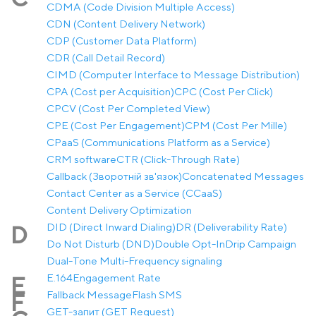
CDMA (Code Division Multiple Access)
CDN (Content Delivery Network)
CDP (Customer Data Platform)
CDR (Call Detail Record)
CIMD (Computer Interface to Message Distribution)
CPA (Cost per Acquisition)
CPC (Cost Per Click)
CPCV (Cost Per Completed View)
CPE (Cost Per Engagement)
CPM (Cost Per Mille)
CPaaS (Communications Platform as a Service)
CRM software
CTR (Click-Through Rate)
Callback (Зворотній зв'язок)
Concatenated Messages
Contact Center as a Service (CCaaS)
Content Delivery Optimization
DID (Direct Inward Dialing)
DR (Deliverability Rate)
D
Do Not Disturb (DND)
Double Opt-In
Drip Campaign
Dual-Tone Multi-Frequency signaling
E.164
Engagement Rate
E
Fallback Message
Flash SMS
F
GET-запит (GET Request)