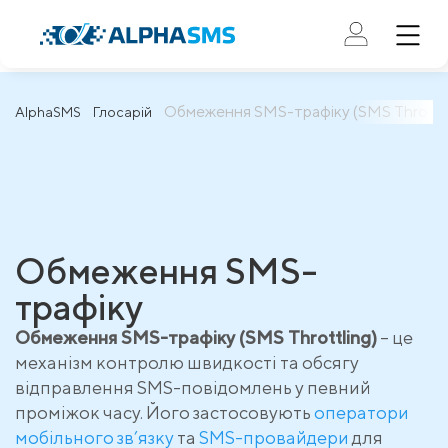
Обмеження SMS-трафіку (SMS Throttli
AlphaSMS
Глосарій
Обмеження SMS-
трафіку
Обмеження SMS-трафіку (SMS Throttling)
– це
механізм контролю швидкості та обсягу
відправлення SMS-повідомлень у певний
проміжок часу. Його застосовують
оператори
мобільного зв’язку
та
SMS-провайдери
для