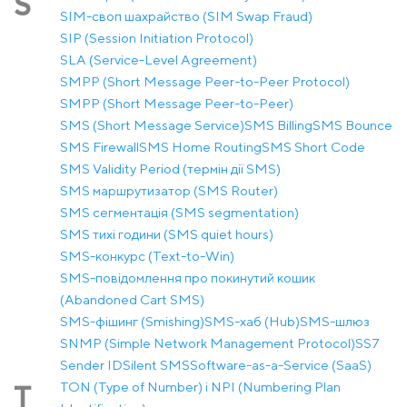
S
SIM-своп шахрайство (SIM Swap Fraud)
SIP (Session Initiation Protocol)
SLA (Service-Level Agreement)
SMPP (Short Message Peer-to-Peer Protocol)
SMPP (Short Message Peer-to-Peer)
SMS (Short Message Service)
SMS Billing
SMS Bounce
SMS Firewall
SMS Home Routing
SMS Short Code
SMS Validity Period (термін дії SMS)
SMS маршрутизатор (SMS Router)
SMS сегментація (SMS segmentation)
SMS тихі години (SMS quiet hours)
SMS-конкурс (Text-to-Win)
SMS-повідомлення про покинутий кошик
(Abandoned Cart SMS)
SMS-фішинг (Smishing)
SMS-хаб (Hub)
SMS-шлюз
SNMP (Simple Network Management Protocol)
SS7
Sender ID
Silent SMS
Software-as-a-Service (SaaS)
TON (Type of Number) і NPI (Numbering Plan
T