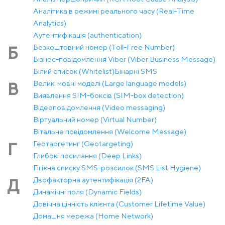
Аналітика в режимі реального часу (Real-Time
Analytics)
Аутентифікація (authentication)
Безкоштовний номер (Toll-Free Number)
Б
Бізнес-повідомлення Viber (Viber Business Message)
Білий список (Whitelist)
Бінарні SMS
Великі мовні моделі (Large language models)
В
Виявлення SIM-боксів (SIM-box detection)
Відеоповідомлення (Video messaging)
Віртуальний номер (Virtual Number)
Вітальне повідомлення (Welcome Message)
Геотаргетинг (Geotargeting)
Г
Глибокі посилання (Deep Links)
Гігієна списку SMS-розсилок (SMS List Hygiene)
Двофакторна аутентифікація (2FA)
Д
Динамічні поля (Dynamic Fields)
Довічна цінність клієнта (Customer Lifetime Value)
Домашня мережа (Home Network)