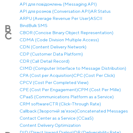
API для повідомлень (Messaging API)
API для розмов (Conversation API)
AR Status
ARPU (Average Revenue Per User)
ASCII
Bind
Bulk SMS
B
CBOR (Concise Binary Object Representation)
C
CDMA (Code Division Multiple Access)
CDN (Content Delivery Network)
CDP (Customer Data Platform)
CDR (Call Detail Record)
CIMD (Computer Interface to Message Distribution)
CPA (Cost per Acquisition)
CPC (Cost Per Click)
CPCV (Cost Per Completed View)
CPE (Cost Per Engagement)
CPM (Cost Per Mille)
CPaaS (Communications Platform as a Service)
CRM software
CTR (Click-Through Rate)
Callback (Зворотній зв'язок)
Concatenated Messages
Contact Center as a Service (CCaaS)
Content Delivery Optimization
DID (Direct Inward Dialing)
DR (Deliverability Rate)