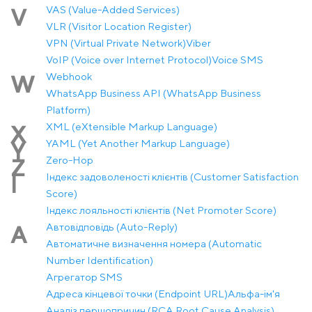
VAS (Value-Added Services)
V
VLR (Visitor Location Register)
VPN (Virtual Private Network)
Viber
VoIP (Voice over Internet Protocol)
Voice SMS
Webhook
W
WhatsApp Business API (WhatsApp Business
Platform)
XML (eXtensible Markup Language)
X
YAML (Yet Another Markup Language)
Y
Zero-Hop
Z
Індекс задоволеності клієнтів (Customer Satisfaction
І
Score)
Індекс лояльності клієнтів (Net Promoter Score)
Автовідповідь (Auto-Reply)
А
Автоматичне визначення номера (Automatic
Number Identification)
Агрегатор SMS
Адреса кінцевої точки (Endpoint URL)
Альфа-ім'я
Аналіз першопричин (RCA Root Cause Analysis)