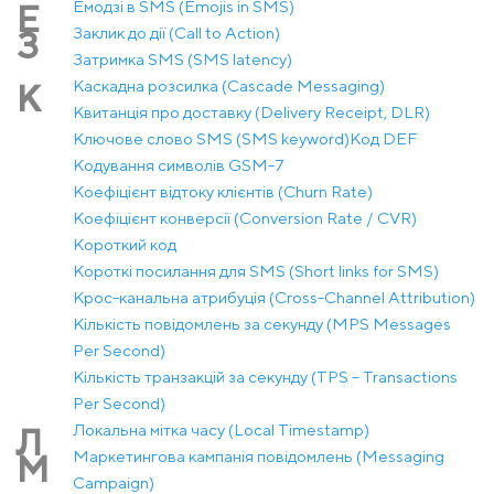
Емодзі в SMS (Emojis in SMS)
Е
Заклик до дії (Call to Action)
З
Затримка SMS (SMS latency)
Каскадна розсилка (Cascade Messaging)
К
Квитанція про доставку (Delivery Receipt, DLR)
Ключове слово SMS (SMS keyword)
Код DEF
Кодування символів GSM-7
Коефіцієнт відтоку клієнтів (Churn Rate)
Коефіцієнт конверсії (Conversion Rate / CVR)
Короткий код
Короткі посилання для SMS (Short links for SMS)
Крос-канальна атрибуція (Cross-Channel Attribution)
Кількість повідомлень за секунду (MPS Messages
Per Second)
Кількість транзакцій за секунду (TPS – Transactions
Per Second)
Локальна мітка часу (Local Timestamp)
Л
Маркетингова кампанія повідомлень (Messaging
М
Campaign)