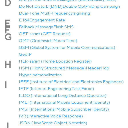
D
Do Not Disturb (DND)
Double Opt-In
Drip Campaign
Dual-Tone Multi-Frequency signaling
E.164
Engagement Rate
E
Fallback Message
Flash SMS
F
GET-запит (GET Request)
G
GMT (Greenwich Mean Time)
GSM (Global System for Mobile Communications)
GeoIP
HLR-запит (Home Location Register)
H
HSM (Highly Structured Message)
Header
Hop
Hyper-personalization
IEEE (Institute of Electrical and Electronics Engineers)
I
IETF (Internet Engineering Task Force)
ILDO (International Long Distance Operator)
IMEI (International Mobile Equipment Identity)
IMSI (International Mobile Subscriber Identity)
IVR (Interactive Voice Response)
JSON (JavaScript Object Notation)
J