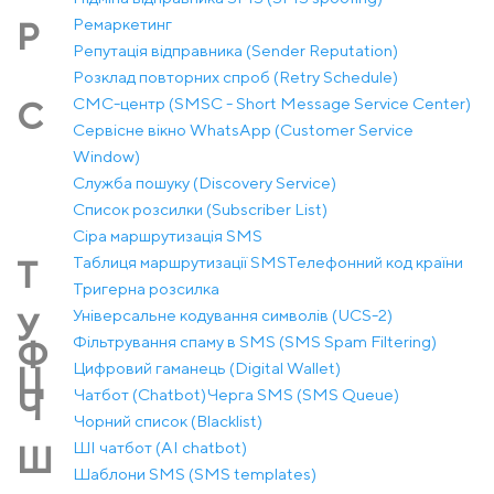
Ремаркетинг
Р
Репутація відправника (Sender Reputation)
Розклад повторних спроб (Retry Schedule)
СМС-центр (SMSC - Short Message Service Center)
С
Сервісне вікно WhatsApp (Customer Service
Window)
Служба пошуку (Discovery Service)
Список розсилки (Subscriber List)
Сіра маршрутизація SMS
Таблиця маршрутизації SMS
Телефонний код країни
Т
Тригерна розсилка
Універсальне кодування символів (UCS-2)
У
Фільтрування спаму в SMS (SMS Spam Filtering)
Ф
Цифровий гаманець (Digital Wallet)
Ц
Чатбот (Chatbot)
Черга SMS (SMS Queue)
Ч
Чорний список (Blacklist)
ШІ чатбот (AI chatbot)
Ш
Шаблони SMS (SMS templates)