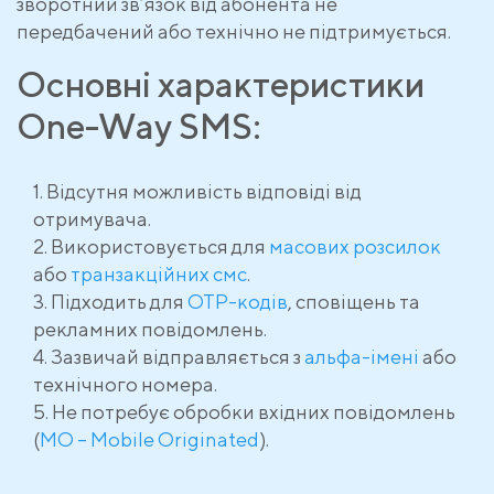
зворотний зв’язок від абонента не
передбачений або технічно не підтримується.
Основні характеристики
One-Way SMS:
Відсутня можливість відповіді від
отримувача.
Використовується для
масових розсилок
або
транзакційних смс
.
Підходить для
OTP-кодів
, сповіщень та
рекламних повідомлень.
Зазвичай відправляється з
альфа-імені
або
технічного номера.
Не потребує обробки вхідних повідомлень
(
MO – Mobile Originated
).