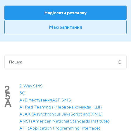
Надіслати розсилку
Маю запитання
2-Way SMS
2
5G
5
A/B-тестування
A2P SMS
A
AI Red Teaming («Червона команда» ШІ)
AJAX (Asynchronous JavaScript and XML)
ANSI (American National Standards Institute)
API (Application Programming Interface)