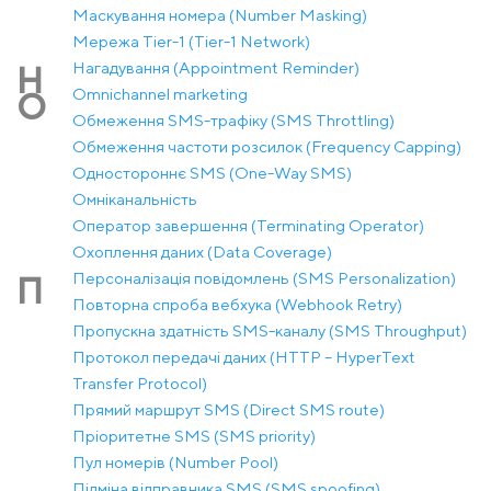
Маскування номера (Number Masking)
Мережа Tier-1 (Tier-1 Network)
Нагадування (Appointment Reminder)
Н
Оmnichannel marketing
О
Обмеження SMS-трафіку (SMS Throttling)
Обмеження частоти розсилок (Frequency Capping)
Одностороннє SMS (One-Way SMS)
Омніканальність
Оператор завершення (Terminating Operator)
Охоплення даних (Data Coverage)
Персоналізація повідомлень (SMS Personalization)
П
Повторна спроба вебхука (Webhook Retry)
Пропускна здатність SMS-каналу (SMS Throughput)
Протокол передачі даних (HTTP – HyperText
Transfer Protocol)
Прямий маршрут SMS (Direct SMS route)
Пріоритетне SMS (SMS priority)
Пул номерів (Number Pool)
Підміна відправника SMS (SMS spoofing)