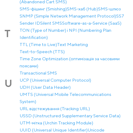
(Abandoned Cart SMS)
SMS-фішинг (Smishing)
SMS-хаб (Hub)
SMS-шлюз
SNMP (Simple Network Management Protocol)
SS7
Sender ID
Silent SMS
Software-as-a-Service (SaaS)
TON (Type of Number) і NPI (Numbering Plan
T
Identification)
TTL (Time to Live)
Text Marketing
Text-to-Speech (TTS)
Time Zone Optimization (оптимізація за часовими
поясами)
Transactional SMS
UCP (Universal Computer Protocol)
U
UDH (User Data Header)
UMTS (Universal Mobile Telecommunications
System)
URL відстежування (Tracking URL)
USSD (Unstructured Supplementary Service Data)
UTM-мітка (Urchin Tracking Module)
UUID (Universal Unique Identifier)
Unicode