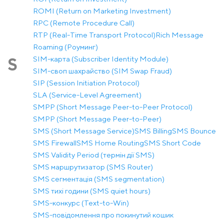
ROMI (Return on Marketing Investment)
RPC (Remote Procedure Call)
RTP (Real-Time Transport Protocol)
Rich Message
Roaming (Роуминг)
SIM-карта (Subscriber Identity Module)
S
SIM-своп шахрайство (SIM Swap Fraud)
SIP (Session Initiation Protocol)
SLA (Service-Level Agreement)
SMPP (Short Message Peer-to-Peer Protocol)
SMPP (Short Message Peer-to-Peer)
SMS (Short Message Service)
SMS Billing
SMS Bounce
SMS Firewall
SMS Home Routing
SMS Short Code
SMS Validity Period (термін дії SMS)
SMS маршрутизатор (SMS Router)
SMS сегментація (SMS segmentation)
SMS тихі години (SMS quiet hours)
SMS-конкурс (Text-to-Win)
SMS-повідомлення про покинутий кошик