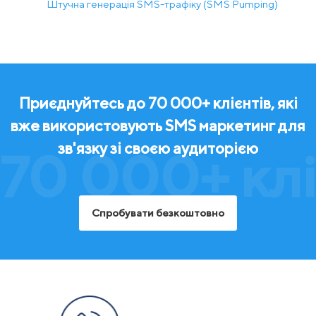
Штучна генерація SMS-трафіку (SMS Pumping)
Приєднуйтесь до 70 000+ клієнтів, які
вже використовують SMS маркетинг для
зв'язку зі своєю аудиторією
70 000+ клі
Спробувати безкоштовно