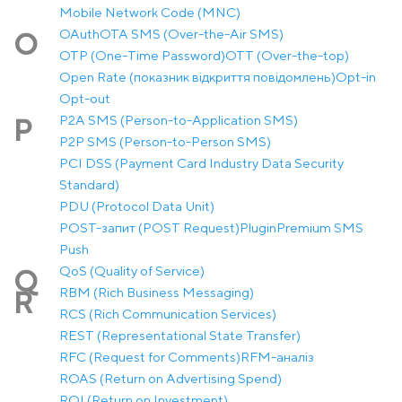
Mobile Network Code (MNC)
OAuth
OTA SMS (Over-the-Air SMS)
O
OTP (One-Time Password)
OTT (Over-the-top)
Open Rate (показник відкриття повідомлень)
Opt-in
Opt-out
P2A SMS (Person-to-Application SMS)
P
P2P SMS (Person-to-Person SMS)
PCI DSS (Payment Card Industry Data Security
Standard)
PDU (Protocol Data Unit)
POST-запит (POST Request)
Plugin
Premium SMS
Push
QoS (Quality of Service)
Q
RBM (Rich Business Messaging)
R
RCS (Rich Communication Services)
REST (Representational State Transfer)
RFC (Request for Comments)
RFM-аналіз
ROAS (Return on Advertising Spend)
ROI (Return on Investment)