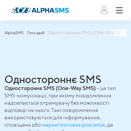
Одностороннє SMS (One-Way SMS)
AlphaSMS
Глосарій
Одностороннє SMS
Одностороннє SMS (One-Way SMS)
– це тип
SMS-комунікації, при якому повідомлення
надсилається отримувачу без можливості
відповіді на нього. Такі повідомлення
використовуються для інформування,
сповіщень або
маркетингових розсилок
, де