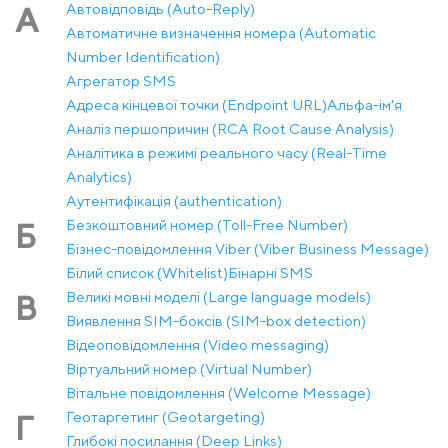
Автовідповідь (Auto-Reply)
А
Автоматичне визначення номера (Automatic
Number Identification)
Агрегатор SMS
Адреса кінцевої точки (Endpoint URL)
Альфа-ім'я
Аналіз першопричин (RCA Root Cause Analysis)
Аналітика в режимі реального часу (Real-Time
Analytics)
Аутентифікація (authentication)
Безкоштовний номер (Toll-Free Number)
Б
Бізнес-повідомлення Viber (Viber Business Message)
Білий список (Whitelist)
Бінарні SMS
Великі мовні моделі (Large language models)
В
Виявлення SIM-боксів (SIM-box detection)
Відеоповідомлення (Video messaging)
Віртуальний номер (Virtual Number)
Вітальне повідомлення (Welcome Message)
Геотаргетинг (Geotargeting)
Г
Глибокі посилання (Deep Links)