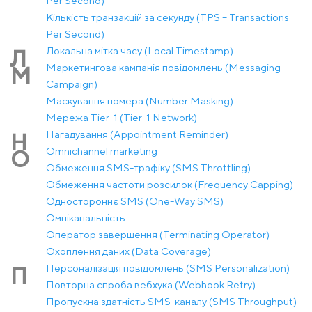
Per Second)
Кількість транзакцій за секунду (TPS – Transactions
Per Second)
Локальна мітка часу (Local Timestamp)
Л
Маркетингова кампанія повідомлень (Messaging
М
Campaign)
Маскування номера (Number Masking)
Мережа Tier-1 (Tier-1 Network)
Нагадування (Appointment Reminder)
Н
Оmnichannel marketing
О
Обмеження SMS-трафіку (SMS Throttling)
Обмеження частоти розсилок (Frequency Capping)
Одностороннє SMS (One-Way SMS)
Омніканальність
Оператор завершення (Terminating Operator)
Охоплення даних (Data Coverage)
Персоналізація повідомлень (SMS Personalization)
П
Повторна спроба вебхука (Webhook Retry)
Пропускна здатність SMS-каналу (SMS Throughput)