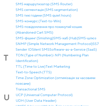
SMS маршрутизатор (SMS Router)
SMS сегментація (SMS segmentation)
SMS тихі години (SMS quiet hours)
SMS-конкурс (Text-to-Win)
SMS-повідомлення про покинутий кошик
(Abandoned Cart SMS)
SMS-фішинг (Smishing)
SMS-хаб (Hub)
SMS-шлюз
SNMP (Simple Network Management Protocol)
SS7
Sender ID
Silent SMS
Software-as-a-Service (SaaS)
TON (Type of Number) і NPI (Numbering Plan
T
Identification)
TTL (Time to Live)
Text Marketing
Text-to-Speech (TTS)
Time Zone Optimization (оптимізація за часовими
поясами)
Transactional SMS
UCP (Universal Computer Protocol)
U
UDH (User Data Header)