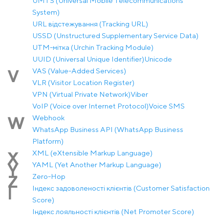
UMTS (Universal Mobile Telecommunications
System)
URL відстежування (Tracking URL)
USSD (Unstructured Supplementary Service Data)
UTM-мітка (Urchin Tracking Module)
UUID (Universal Unique Identifier)
Unicode
VAS (Value-Added Services)
V
VLR (Visitor Location Register)
VPN (Virtual Private Network)
Viber
VoIP (Voice over Internet Protocol)
Voice SMS
Webhook
W
WhatsApp Business API (WhatsApp Business
Platform)
XML (eXtensible Markup Language)
X
YAML (Yet Another Markup Language)
Y
Zero-Hop
Z
Індекс задоволеності клієнтів (Customer Satisfaction
І
Score)
Індекс лояльності клієнтів (Net Promoter Score)