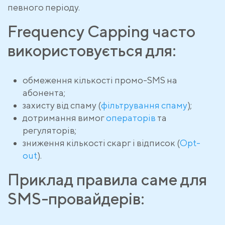
певного періоду.
Frequency Capping часто
використовується для:
обмеження кількості промо-SMS на
абонента;
захисту від спаму (
фільтрування спаму
);
дотримання вимог
операторів
та
регуляторів;
зниження кількості скарг і відписок (
Opt-
out
).
Приклад правила саме для
SMS-провайдерів: