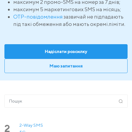
максимум 2 промо-SMS на номер за 7 днів;
максимум 5 маркетингових SMS на місяць;
OTP-повідомлення
зазвичай не підпадають
під такі обмеження або мають окремі ліміти.
Надіслати розсилку
Маю запитання
2-Way SMS
2