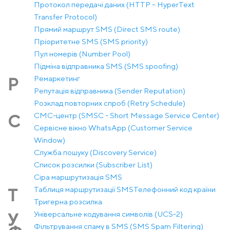
Протокол передачі даних (HTTP – HyperText
Transfer Protocol)
Прямий маршрут SMS (Direct SMS route)
Пріоритетне SMS (SMS priority)
Пул номерів (Number Pool)
Підміна відправника SMS (SMS spoofing)
Ремаркетинг
Р
Репутація відправника (Sender Reputation)
Розклад повторних спроб (Retry Schedule)
СМС-центр (SMSC - Short Message Service Center)
С
Сервісне вікно WhatsApp (Customer Service
Window)
Служба пошуку (Discovery Service)
Список розсилки (Subscriber List)
Сіра маршрутизація SMS
Таблиця маршрутизації SMS
Телефонний код країни
Т
Тригерна розсилка
Універсальне кодування символів (UCS-2)
У
Фільтрування спаму в SMS (SMS Spam Filtering)