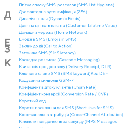
Гігієна списку SMS-розсилок (SMS List Hygiene)
Двофакторна аутентифікація (2FA)
Д
Динамічні поля (Dynamic Fields)
Довічна цінність клієнта (Customer Lifetime Value)
Домашня мережа (Home Network)
Емодзі в SMS (Emojis in SMS)
Е
Заклик до дії (Call to Action)
З
Затримка SMS (SMS latency)
Каскадна розсилка (Cascade Messaging)
К
Квитанція про доставку (Delivery Receipt, DLR)
Ключове слово SMS (SMS keyword)
Код DEF
Кодування символів GSM-7
Коефіцієнт відтоку клієнтів (Churn Rate)
Коефіцієнт конверсії (Conversion Rate / CVR)
Короткий код
Короткі посилання для SMS (Short links for SMS)
Крос-канальна атрибуція (Cross-Channel Attribution)
Кількість повідомлень за секунду (MPS Messages