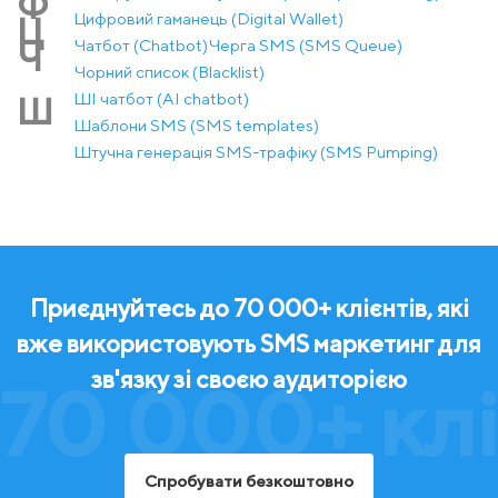
Ф
Цифровий гаманець (Digital Wallet)
Ц
Чатбот (Chatbot)
Черга SMS (SMS Queue)
Ч
Чорний список (Blacklist)
ШІ чатбот (AI chatbot)
Ш
Шаблони SMS (SMS templates)
Штучна генерація SMS-трафіку (SMS Pumping)
Приєднуйтесь до 70 000+ клієнтів, які
вже використовують SMS маркетинг для
зв'язку зі своєю аудиторією
70 000+ клі
Спробувати безкоштовно