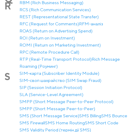
RBM (Rich Business Messaging)
R
RCS (Rich Communication Services)
REST (Representational State Transfer)
RFC (Request for Comments)
RFM-аналіз
ROAS (Return on Advertising Spend)
ROI (Return on Investment)
ROMI (Return on Marketing Investment)
RPC (Remote Procedure Call)
RTP (Real-Time Transport Protocol)
Rich Message
Roaming (Роуминг)
SIM-карта (Subscriber Identity Module)
S
SIM-своп шахрайство (SIM Swap Fraud)
SIP (Session Initiation Protocol)
SLA (Service-Level Agreement)
SMPP (Short Message Peer-to-Peer Protocol)
SMPP (Short Message Peer-to-Peer)
SMS (Short Message Service)
SMS Billing
SMS Bounce
SMS Firewall
SMS Home Routing
SMS Short Code
SMS Validity Period (термін дії SMS)