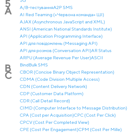
5G
5
A/B-тестування
A2P SMS
A
AI Red Teaming («Червона команда» ШІ)
AJAX (Asynchronous JavaScript and XML)
ANSI (American National Standards Institute)
API (Application Programming Interface)
API для повідомлень (Messaging API)
API для розмов (Conversation API)
AR Status
ARPU (Average Revenue Per User)
ASCII
Bind
Bulk SMS
B
CBOR (Concise Binary Object Representation)
C
CDMA (Code Division Multiple Access)
CDN (Content Delivery Network)
CDP (Customer Data Platform)
CDR (Call Detail Record)
CIMD (Computer Interface to Message Distribution)
CPA (Cost per Acquisition)
CPC (Cost Per Click)
CPCV (Cost Per Completed View)
CPE (Cost Per Engagement)
CPM (Cost Per Mille)