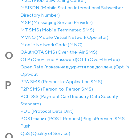
MSC (Mobile Switching Center)
MSISDN (Mobile Station International Subscriber
Directory Number)
MSP (Messaging Service Provider)
MT SMS (Mobile Terminated SMS)
MVNO (Mobile Virtual Network Operator)
Mobile Network Code (MNC)
OAuth
OTA SMS (Over-the-Air SMS)
O
OTP (One-Time Password)
OTT (Over-the-top)
Open Rate (показник відкриття повідомлень)
Opt-in
Opt-out
P2A SMS (Person-to-Application SMS)
P
P2P SMS (Person-to-Person SMS)
PCI DSS (Payment Card Industry Data Security
Standard)
PDU (Protocol Data Unit)
POST-запит (POST Request)
Plugin
Premium SMS
Push
QoS (Quality of Service)
Q