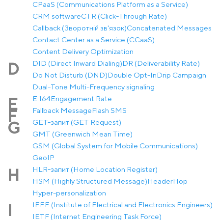
CPaaS (Communications Platform as a Service)
CRM software
CTR (Click-Through Rate)
Callback (Зворотній зв'язок)
Concatenated Messages
Contact Center as a Service (CCaaS)
Content Delivery Optimization
DID (Direct Inward Dialing)
DR (Deliverability Rate)
D
Do Not Disturb (DND)
Double Opt-In
Drip Campaign
Dual-Tone Multi-Frequency signaling
E.164
Engagement Rate
E
Fallback Message
Flash SMS
F
GET-запит (GET Request)
G
GMT (Greenwich Mean Time)
GSM (Global System for Mobile Communications)
GeoIP
HLR-запит (Home Location Register)
H
HSM (Highly Structured Message)
Header
Hop
Hyper-personalization
IEEE (Institute of Electrical and Electronics Engineers)
I
IETF (Internet Engineering Task Force)