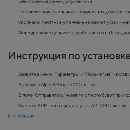
Электронный обмен документами
Независимая шаблонная автонумерация документо
Удобная и понятная установка не займет у Вас мно
Формирование ценников, прайс-листов на базе дан
Инструкция по установк
Зайдите в меню "Параметры" > "Параметры" > вклад
Выберите AlphaSMS как СМС-шлюз
В поле "Отправитель" укажите от кого будет при
Укажите АРИ-ключ для доступа к API СМС-шлюзу
Инструкция