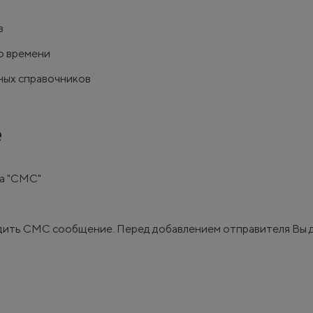
в
го времени
ных справочников
е
ка "СМС"
ходить СМС сообщение. Перед добавлением отправителя Вы 