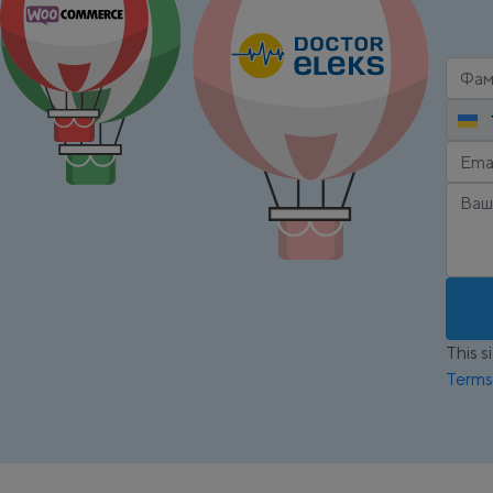
This 
Terms