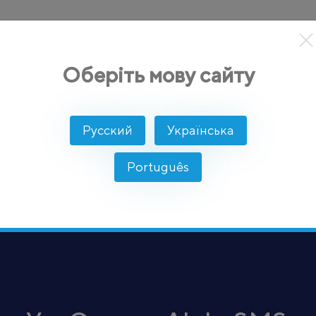
кты
Решение
Интеграции
Цены
Разработчикам
Оберіть мову сайту
Русский
Українська
Português