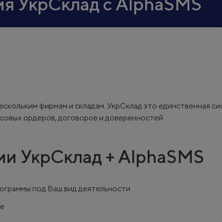
ия УкрСклад с AlphaSMS
ескольким фирмам и складам. УкрСклад это единственная си
ссовых ордеров, договоров и доверенностей.
ии УкрСклад + AlphaSMS
рограммы под Ваш вид деятельности
ые