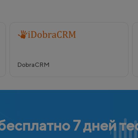
DobraCRM
бесплатно 7 дней те