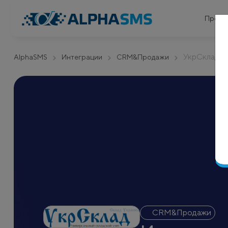
Проду
УкрСклад
AlphaSMS
Интеграции
CRM&Продажи
CRM&Продажи