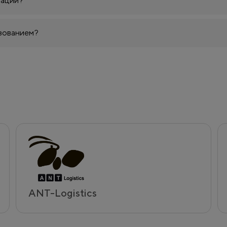
рации?
зованием?
ANT-Logistics