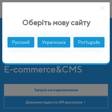
Оберіть мову сайту
AlphaSMS
Интеграции
E-commerce&CMS
Русский
Українська
Português
E-commerce&CMS
Запрос на подключение
Документация по API рассылке