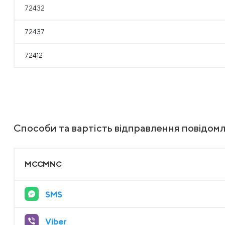
72432
72437
72412
Способи та вартість відправлення повідом
MCCMNC
SMS
Viber