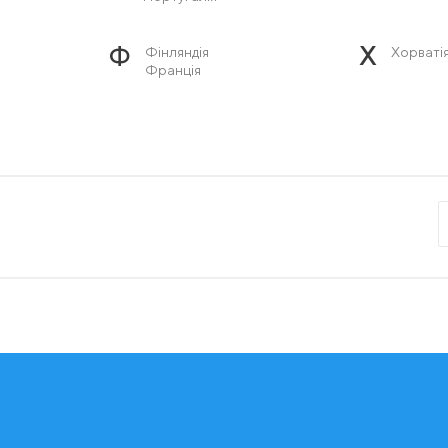
Ф
Х
Фінляндія
Хорваті
Франція