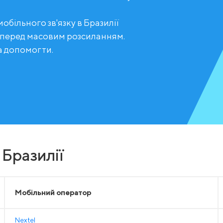
обільного зв'язку в Бразилії
 перед масовим розсиланням.
а допомогти.
 Бразилії
Мобільний оператор
Nextel