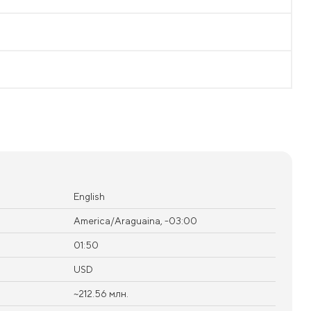
English
America/Araguaina, -03:00
01:50
USD
~212.56 млн.