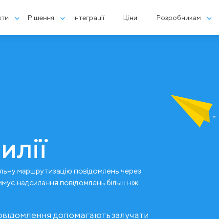
кти
Рішення
Інтеграції
Ціни
Розробникам
илії
льну маршрутизацію повідомлень через
имує надсилання повідомлень більш ніж
повідомлення допомагають залучати