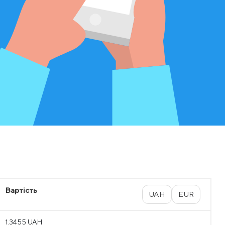
Вартість
UAH
EUR
1.3455 UAH