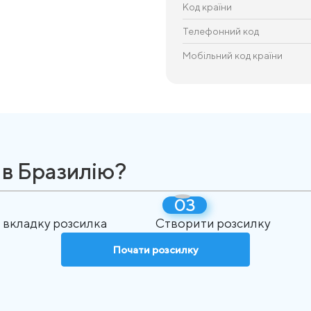
Код країни
Телефонний код
Мобільний код країни
 в Бразилію?
 вкладку розсилка
Створити розсилку
Почати розсилку