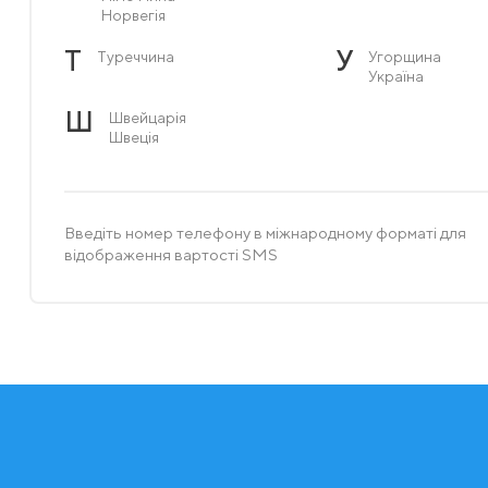
Норвегія
Т
У
Туреччина
Угорщина
Україна
Ш
Швейцарія
Швеція
Введіть номер телефону в міжнародному форматі для
відображення вартості SMS