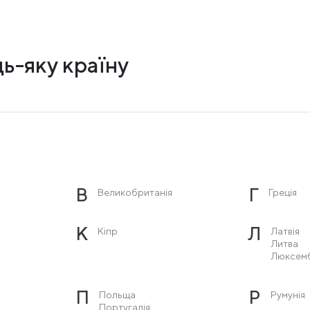
ь-яку країну
В
Г
Великобританія
Греція
К
Л
Кіпр
Латвія
Литва
Люксем
П
Р
Польща
Румунія
Португалія