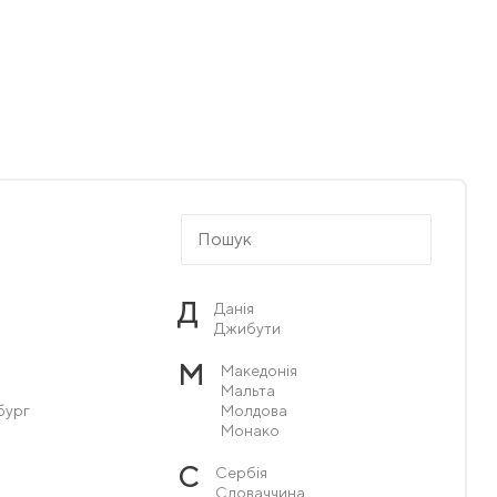
Д
Данія
Джибути
М
Македонія
Мальта
бург
Молдова
Монако
С
Сербія
Словаччина