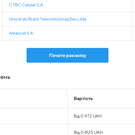
CTBC Celular S.A.
Unicel do Brasil Telecomunicações Ltda
Americel S.A.
Почати розсилку
лень
Вартість
Від 0.972 UAH
Від 0.4125 UAH