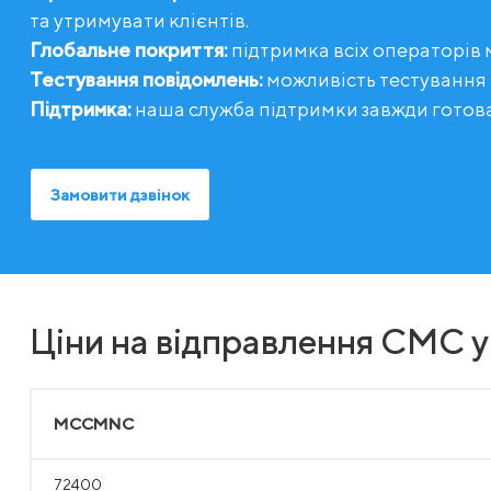
та утримувати клієнтів.
Глобальне покриття:
підтримка всіх операторів м
Тестування повідомлень:
можливість тестування
Підтримка:
наша служба підтримки завжди готов
Замовити дзвінок
Ціни на відправлення СМС у
MCCMNC
72400