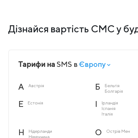
Дізнайся вартість СМС у буд
Тарифи на
SMS в
Європу
А
Б
Австрія
Бельгія
Болгарія
Е
І
Естонія
Ірландія
Іспанія
Італія
Н
О
Нідерланди
Острів Мен
Німеччина