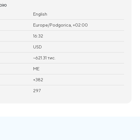
рію
English
Europe/Podgorica, +02:00
16:32
USD
~621.31 тис.
ME
+382
297