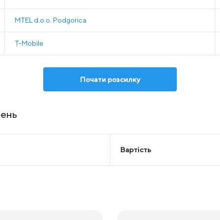
MTEL d.o.o. Podgorica
T-Mobile
Почати розсилку
лень
Вартість