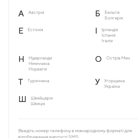
А
Б
Австрія
Бельгія
Болгарія
Е
І
Естонія
Ірландія
Іспанія
Італія
Н
О
Нідерланди
Острів Мен
Німеччина
Норвегія
Т
У
Туреччина
Угорщина
Україна
Ш
Швейцарія
Швеція
Введіть номер телефону в міжнародному форматі для
відображення вартості SMS