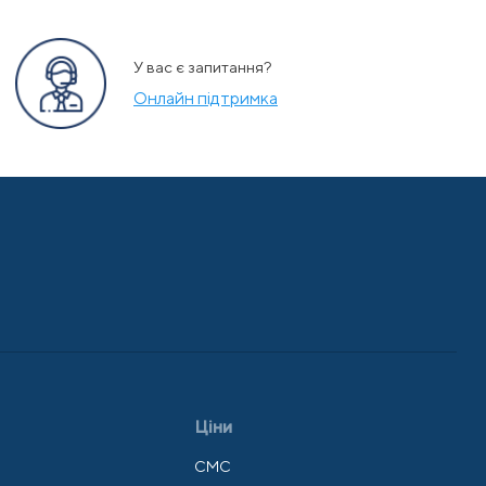
У вас є запитання?
Онлайн підтримка
Ціни
СМС