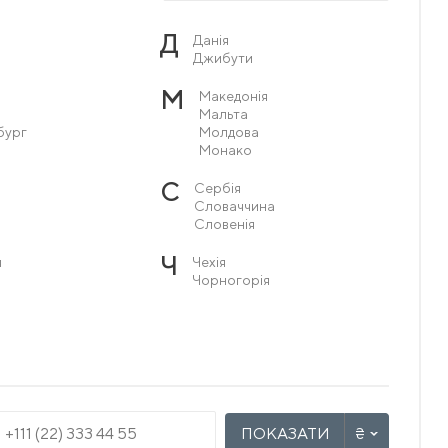
Д
Данія
Джибути
М
Македонія
Мальта
бург
Молдова
Монако
С
Сербія
Словаччина
Словенія
Ч
я
Чехія
Чорногорія
ПОКАЗАТИ