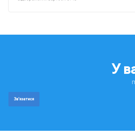
У в
П
Зв'язатися