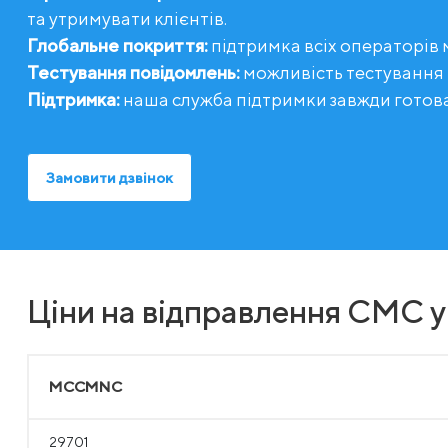
та утримувати клієнтів.
Глобальне покриття:
підтримка всіх операторів м
Тестування повідомлень:
можливість тестування
Підтримка:
наша служба підтримки завжди готов
Замовити дзвінок
Ціни на відправлення СМС у
MCCMNC
29701