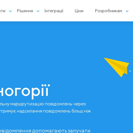
кти
Рішення
Інтеграції
Ціни
Розробникам
огорії
льну маршрутизацію повідомлень через
дтримує надсилання повідомлень більш ніж
повідомлення допомагають залучати