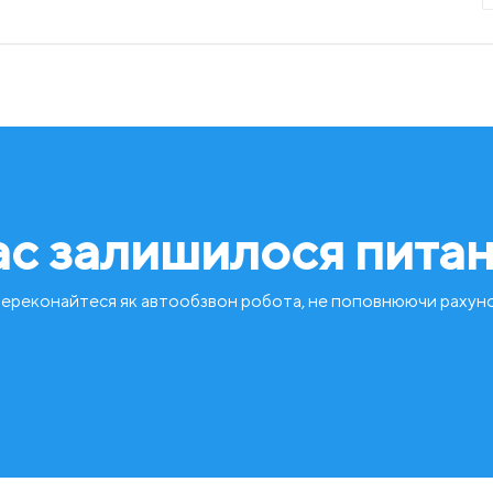
ас залишилося пита
ереконайтеся як автообзвон робота, не поповнюючи рахун