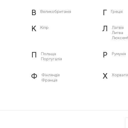
В
Г
Великобританія
Греція
К
Л
Кіпр
Латвія
Литва
Люксем
П
Р
Польща
Румунія
Португалія
Ф
Х
Фінляндія
Хорваті
Франція