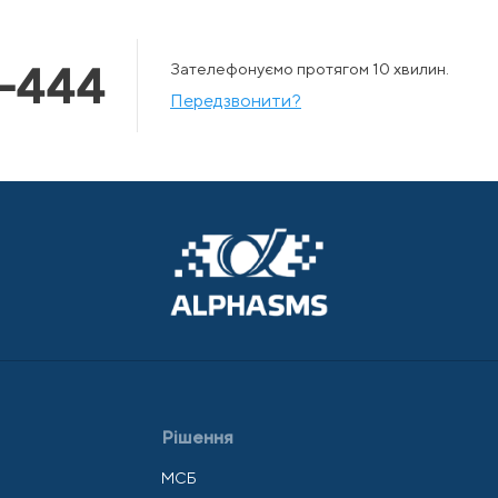
-444
Зателефонуємо протягом 10 хвилин.
Передзвонити?
Рішення
МСБ