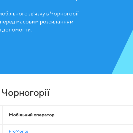
обільного зв'язку в Чорногорії
 перед масовим розсиланням.
а допомогти.
 Чорногорії
Мобільний оператор
ProMonte