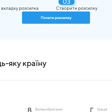
 вкладку розсилка
Створити розсилку
Почати розсилку
ь-яку країну
В
Г
Великобританія
Греція