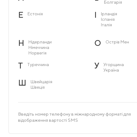
Болгарія
Е
І
Естонія
Ірландія
Іспанія
Італія
Н
О
Нідерланди
Острів Мен
Німеччина
Норвегія
Т
У
Туреччина
Угорщина
Україна
Ш
Швейцарія
Швеція
Введіть номер телефону в міжнародному форматі для
відображення вартості SMS