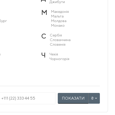
Джибути
М
Македонія
Мальта
бург
Молдова
Монако
С
Сербія
Словаччина
Словенія
Ч
я
Чехія
Чорногорія
ПОКАЗАТИ