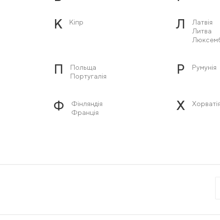
К
Л
Кіпр
Латвія
Литва
Люксем
П
Р
Польща
Румунія
Португалія
Ф
Х
Фінляндія
Хорваті
Франція