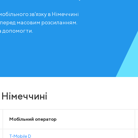
обільного зв'язку в Німеччині
 перед масовим розсиланням.
а допомогти.
 Німеччині
Мобільний оператор
T-Mobile D