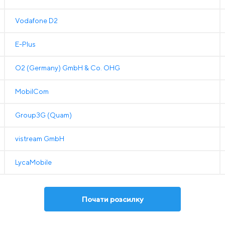
Vodafone D2
E-Plus
O2 (Germany) GmbH & Co. OHG
MobilCom
Group3G (Quam)
vistream GmbH
LycaMobile
Почати розсилку