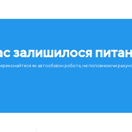
ас залишилося пита
ереконайтеся як автообзвон робота, не поповнюючи рахун