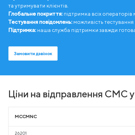
та утримувати клієнтів.
Глобальне покриття:
підтримка всіх операторів м
Тестування повідомлень:
можливість тестування
Підтримка:
наша служба підтримки завжди готов
Замовити дзвінок
Ціни на відправлення СМС у
MCCMNC
26201