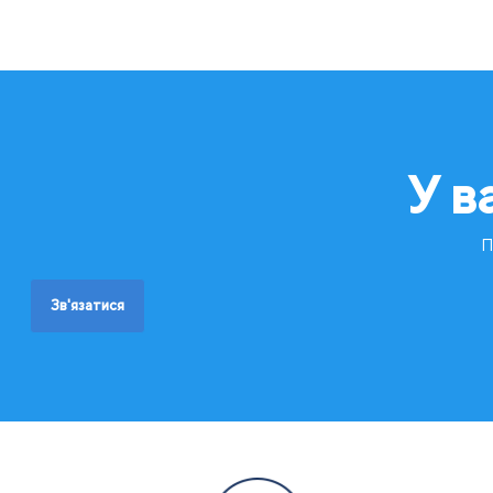
У в
П
Зв'язатися