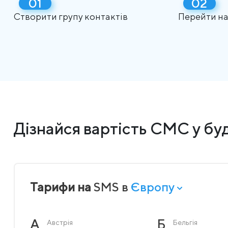
Створити групу контактів
Перейти на
Дізнайся вартість СМС у буд
Тарифи на
SMS в
Європу
А
Б
Австрія
Бельгія