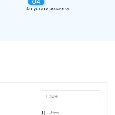
Запустити розсилку
Д
Данія