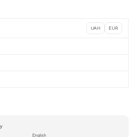
UAH
EUR
у
English