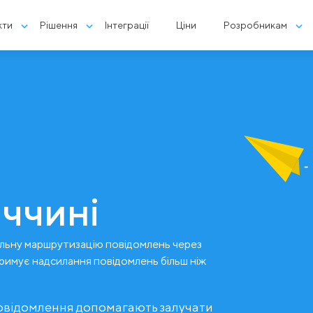
кти
Рішення
Інтеграції
Ціни
Розробникам
еччині
льну маршрутизацію повідомлень через
тримує надсилання повідомлень більш ніж
повідомлення допомагають залучати