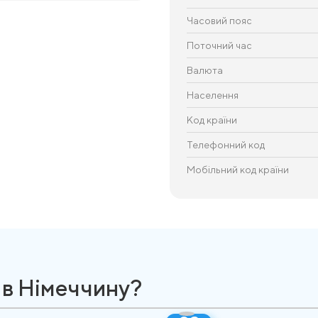
Часовий пояс
Поточний час
Валюта
Населення
Код країни
Телефонний код
Мобільний код країни
 в Німеччину?