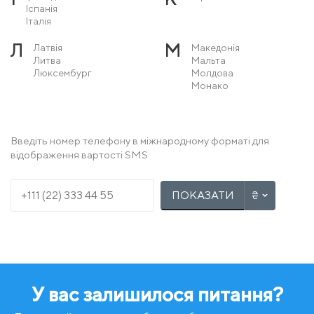
Іспанія
Італія
Л
М
Латвія
Македонія
Литва
Мальта
Люксембург
Молдова
Монако
Н
О
Нідерланди
Острів Мен
Німеччина
Норвегія
Введіть номер телефону в міжнародному форматі для
відображення вартості SMS
П
Р
Польща
Румунія
Португалія
ПОКАЗАТИ
С
Т
Сербія
Туреччина
Словаччина
Словенія
У
Ф
Угорщина
Фінляндія
Україна
Франція
У вас залишилося питання?
Х
Ч
Хорватія
Чехія
Чорногорія