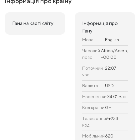
Інформація про країну
Гана на карті світу
Інформація про
Гану
Мова
English
Часовий
Africa/Accra,
пояс
+00:00
Поточний
22:07
час
Валюта
USD
Населення
~34.01 млн.
Код країни
GH
Телефонний
+233
код
Мобільний
620