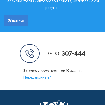
Переконайтеся як автообзвон робота, не поповнюючи
Ш
Швейцарія
рахунок
Швеція
Зв'язатися
307-444
0 800
Зателефонуємо протягом 10 хвилин.
Передзвонити?