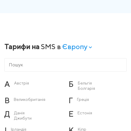
Тарифи на
SMS в
Європу
А
Б
Австрія
Бельгія
Болгарія
В
Г
Великобританія
Греція
Д
Е
Данія
Естонія
Джибути
І
К
Ірландія
Кіпр