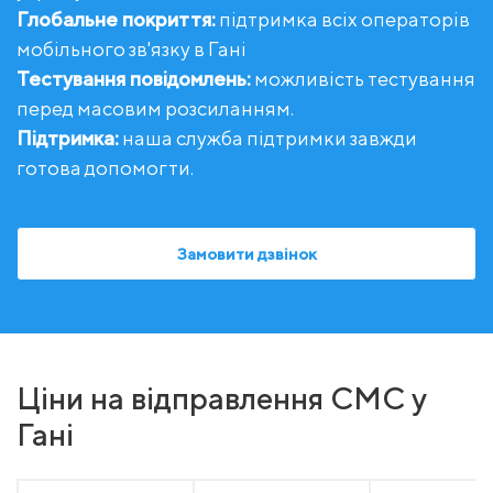
Глобальне покриття:
підтримка всіх операторів
мобільного зв'язку в Гані
Тестування повідомлень:
можливість тестування
перед масовим розсиланням.
Підтримка:
наша служба підтримки завжди
готова допомогти.
Замовити дзвінок
Ціни на відправлення СМС у
Гані