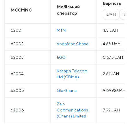
Вартість
Мобільний
MCCMNC
оператор
UAH
E
62001
MTN
4.5 UAH
62002
Vodafone Ghana
4.68 UAH
62003
tiGO
0.675 UAH
Kasapa Telecom
62004
2.61 UAH
Ltd (CDMA)
62005
Glo Ghana
9.6992 UAH
Zain
62006
Communications
7.92 UAH
(Ghana) Limited