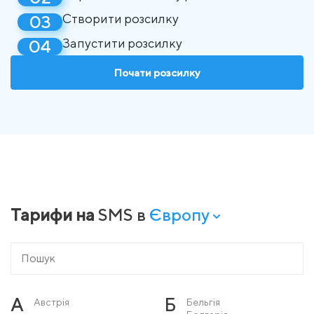
Створити розсилку
Запустити розсилку
Почати розсилку
Тарифи на
SMS в
Європу
А
Б
Австрія
Бельгія