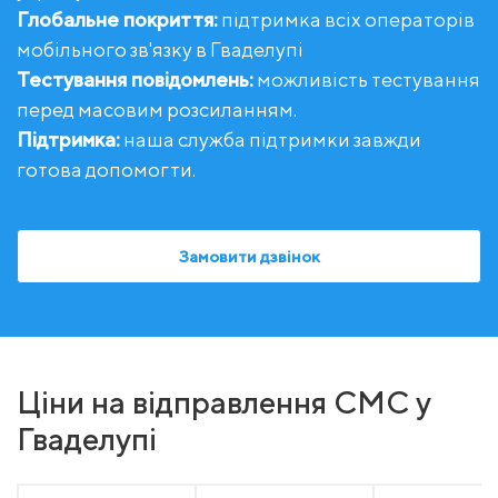
Глобальне покриття:
підтримка всіх операторів
мобільного зв'язку в Гваделупі
Тестування повідомлень:
можливість тестування
перед масовим розсиланням.
Підтримка:
наша служба підтримки завжди
готова допомогти.
Замовити дзвінок
Ціни на відправлення СМС у
Гваделупі