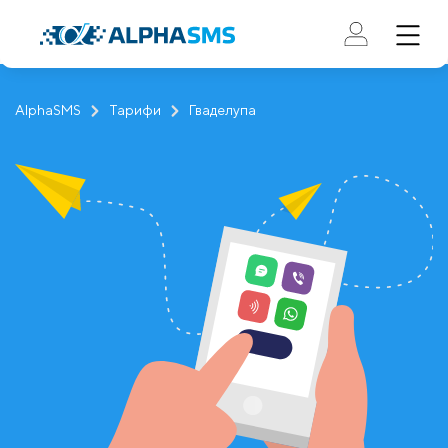
AlphaSMS
Тарифи
Гваделупа