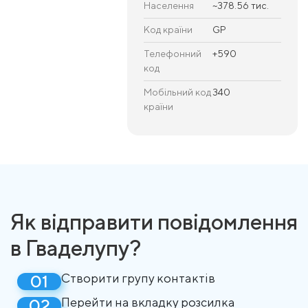
Населення
~378.56 тис.
Код країни
GP
Телефонний
+590
код
Мобільний код
340
країни
Як відправити повідомлення
в Гваделупу?
Створити групу контактів
Перейти на вкладку розсилка