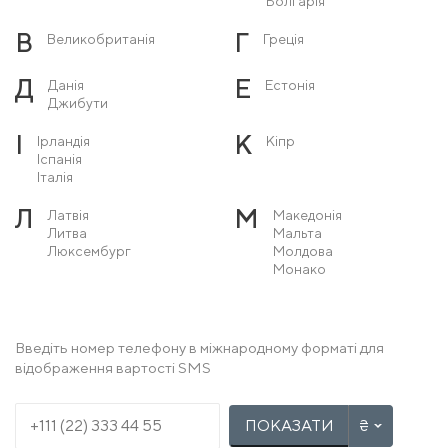
Болгарія
В
Г
Великобританія
Греція
Д
Е
Данія
Естонія
Джибути
І
К
Ірландія
Кіпр
Іспанія
Італія
Л
М
Латвія
Македонія
Литва
Мальта
Люксембург
Молдова
Монако
Н
О
Нідерланди
Острів Мен
Німеччина
Норвегія
Введіть номер телефону в міжнародному форматі для
відображення вартості SMS
П
Р
Польща
Румунія
Португалія
ПОКАЗАТИ
С
Т
Сербія
Туреччина