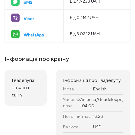
Від 4.9238 UAH
SMS
Від 0.4142 UAH
Viber
Від 3.0222 UAH
WhatsApp
Інформація про країну
Гваделупа
Інформація про Гваделупу
на карті
Мова
English
світу
Часовий
America/Guadeloupe,
пояс
-04:00
Поточний час
18:28
Валюта
USD