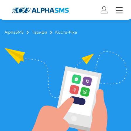
AlphaSMS
Тарифи
Коста-Ріка