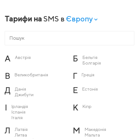
Тарифи на
SMS в
Європу
А
Б
Австрія
Бельгія
Болгарія
В
Г
Великобританія
Греція
Д
Е
Данія
Естонія
Джибути
І
К
Ірландія
Кіпр
Іспанія
Італія
Л
М
Латвія
Македонія
Литва
Мальта