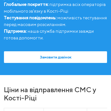
Глобальне покриття:
підтримка всіх операторів
мобільного зв'язку в Кості-Ріці
Тестування повідомлень:
можливість тестування
перед масовим розсиланням.
Підтримка:
наша служба підтримки завжди
готова допомогти.
Замовити дзвінок
Ціни на відправлення СМС у
Кості-Ріці