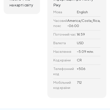
на карті світу
Ріку
Мова
English
Часовий
America/Costa_Rica,
пояс
-06:00
Поточний час
14:59
Валюта
USD
Населення
~5.09 млн.
Код країни
CR
Телефонний
+506
код
Мобільний
712
код країни