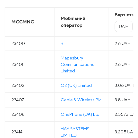
Вартість
Мобільний
MCCMNC
оператор
UAH
23400
BT
2.6 UAH
Mapesbury
23401
Communications
2.6 UAH
Limited
23402
O2 (UK) Limited
3.06 UAH
23407
Cable & Wireless Plc
3.8 UAH
23408
OnePhone (UK) Ltd
2.5573 UA
HAY SYSTEMS
23414
3.205 UAH
LIMITED