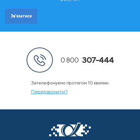
Швеція
Зв'язатися
307-444
0 800
Зателефонуємо протягом 10 хвилин.
Передзвонити?