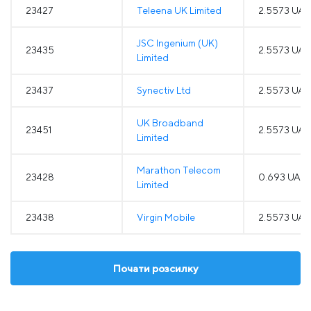
23427
Teleena UK Limited
2.5573 UA
JSC Ingenium (UK)
23435
2.5573 UA
Limited
23437
Synectiv Ltd
2.5573 UA
UK Broadband
23451
2.5573 UA
Limited
Marathon Telecom
23428
0.693 UAH
Limited
23438
Virgin Mobile
2.5573 UA
Почати розсилку