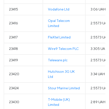
23415
Vodafone Ltd
3.06 UAH
Opal Telecom
23416
2.5573 UA
Limited
23417
FleXtel Limited
2.5573 UA
23418
Wire9 Telecom PLC
3.305 UAH
23419
Teleware plc
2.5573 UA
Hutchison 3G UK
23420
3.34 UAH
Ltd
23424
Stour Marine Limited
2.5573 UA
T-Mobile (UK)
23430
2.89 UAH
Limited