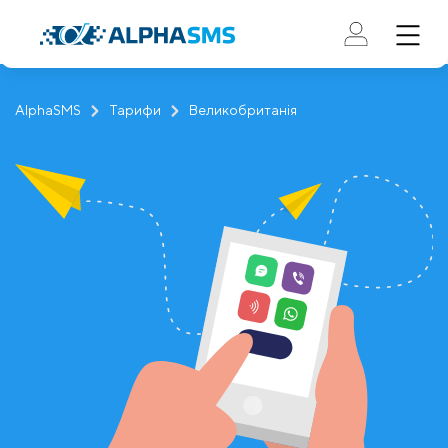
AlphaSMS
Тарифи
Великобританія