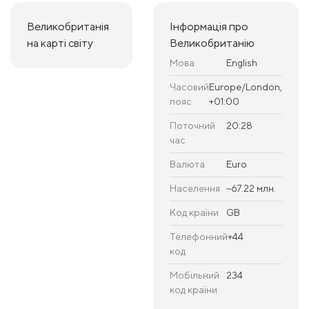
Великобританія
Інформація про
на карті світу
Великобританію
Мова
English
Часовий
Europe/London,
пояс
+01:00
Поточний
20:28
час
Валюта
Euro
Населення
~67.22 млн.
Код країни
GB
Телефонний
+44
код
Мобільний
234
код країни