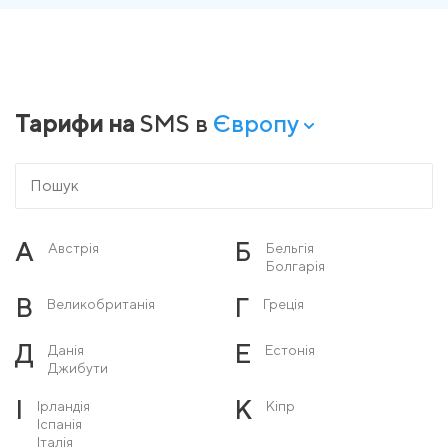
Тарифи на
SMS в
Європу
А
Б
Австрія
Бельгія
Болгарія
В
Г
Великобританія
Греція
Д
Е
Данія
Естонія
Джибути
І
К
Ірландія
Кіпр
Іспанія
Італія