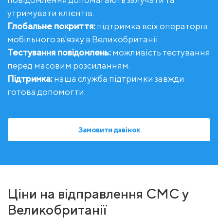
утримувати клієнтів.
Глобальне покриття:
підтримка всіх операторів
мобільного зв'язку в Великобританії
Тестування повідомлень:
можливість тестування
перед масовим розсиланням.
Підтримка:
наша служба підтримки завжди
готова допомогти.
Замовити дзвінок
Ціни на відправлення СМС у
Великобританії