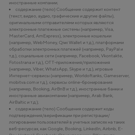
иностранные компании;
содержание (тело) Сообщение содержит контент
(текст, видео, аудио, графические и другие файлы),
оригинальными отправителями которых являются
электронные платежные системы (например, Visa,
MasterCard, AmExpress), электронные кошельки
(например, WebMoney, Qiwi Wallet и т.д.), платформами
обработки электронных платежей (например, PayPal и
т.д.), социальные сети (например, Facebook, Vkontakte,
Fotostrana и т.д.), ОТТ-приложения/приложения
(например, Viber, WhatsApp, Skype и т.д.), игровые
Интернет-сервисы (например, Worldoftanks, Gameserver,
mobitva.com и т.д.), сервисы online-бронирования
(например, Booking, AirBnB и т.д.), иностранные банки и
иностранные авиакомпании (например, Arab Bank,
AirBaltic и т.д.);
содержание (тело) Сообщения содержит коды
подтверждения/верификации при регистрации/
логировании пользователей в учетных записях на таких
веб-ресурсах, как Google, Booking, LinkedIn, Airbnb, E-