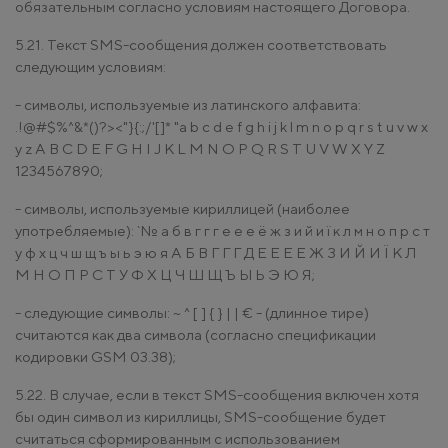
обязательным согласно условиям настоящего Договора.
5.21. Текст SMS-сообщения должен соответствовать
следующим условиям:
- символы, используемые из латинского алфавита:
.!@#$%^&*()?><"}{:;/'[]* "a b c d e f g h i j k l m n o p q r s t u v w x
y z A B C D E F G H I J K L M N O P Q R S T U V W X Y Z
1234567890;
- символы, используемые кириллицей (наиболее
употребляемые): `№ а б в г г г е е е ё ж з и й и ї к л м н о п р с т
у ф х ц ч ш щ ъ ы ь э ю я А Б В Г Г Г Д Е Е Е Е Ж З И Й И Ї К Л
М Н О П Р С Т У Ф Х Ц Ч Ш Щ Ъ Ы Ь Э Ю Я;
- следующие символы: ~ ^ [ ] { } | | € - (длинное тире)
считаются как два символа (согласно спецификации
кодировки GSM 03.38);
5.22. В случае, если в текст SMS-сообщения включен хотя
бы один символ из кириллицы, SMS-сообщение будет
считаться сформированным с использованием