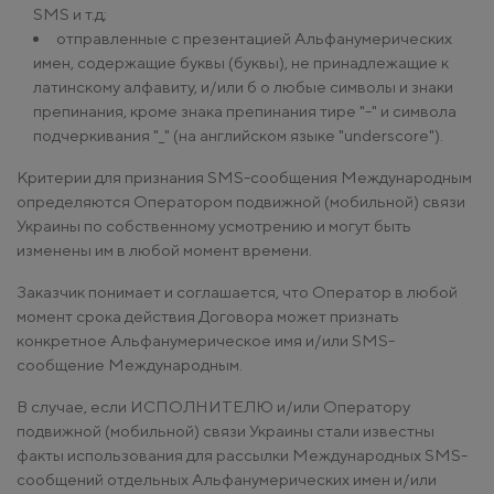
SMS и т.д;
отправленные с презентацией Альфанумерических
имен, содержащие буквы (буквы), не принадлежащие к
латинскому алфавиту, и/или б о любые символы и знаки
препинания, кроме знака препинания тире "-" и символа
подчеркивания "_" (на английском языке "underscore").
Критерии для признания SMS-сообщения Международным
определяются Оператором подвижной (мобильной) связи
Украины по собственному усмотрению и могут быть
изменены им в любой момент времени.
Заказчик понимает и соглашается, что Оператор в любой
момент срока действия Договора может признать
конкретное Альфанумерическое имя и/или SMS-
сообщение Международным.
В случае, если ИСПОЛНИТЕЛЮ и/или Оператору
подвижной (мобильной) связи Украины стали известны
факты использования для рассылки Международных SMS-
сообщений отдельных Альфанумерических имен и/или