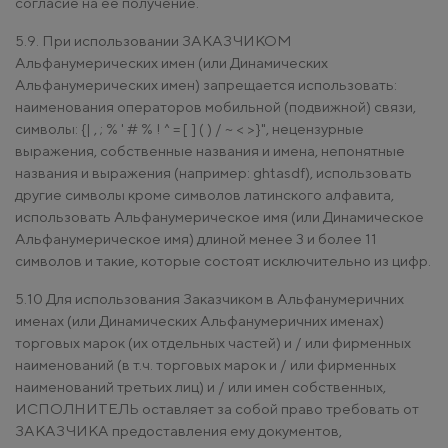
согласие на ее получение.
5.9. При использовании ЗАКАЗЧИКОМ
Альфанумерических имен (или Динамических
Альфанумерических имен) запрещается использовать:
наименования операторов мобильной (подвижной) связи,
символы: {| , ; % ' # % ! ^ = [ ] ( ) / ~ < >}", нецензурные
выражения, собственные названия и имена, непонятные
названия и выражения (например: ghtasdf), использовать
другие символы кроме символов латинского алфавита,
использовать Альфанумерическое имя (или Динамическое
Альфанумерическое имя) длиной менее 3 и более 11
символов и такие, которые состоят исключительно из цифр.
5.10 Для использования Заказчиком в Альфанумеричних
именах (или Динамических Альфанумеричних именах)
торговых марок (их отдельных частей) и / или фирменных
наименований (в т.ч. торговых марок и / или фирменных
наименований третьих лиц) и / или имен собственных,
ИСПОЛНИТЕЛЬ оставляет за собой право требовать от
ЗАКАЗЧИКА предоставления ему документов,