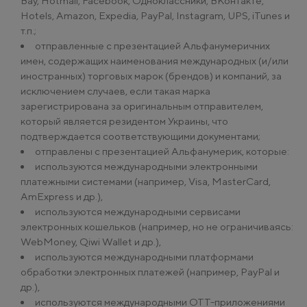
Bay, Hotmail, Facebook, Одноклассники, ВКонтакте,
Hotels, Amazon, Expedia, PayPal, Instagram, UPS, iTunes и
т.п.;
отправленные с презентацией Альфанумеричних
имен, содержащих наименования международных (и/или
иностранных) торговых марок (брендов) и компаний, за
исключением случаев, если такая марка
зарегистрирована за оригинальным отправителем,
который является резидентом Украины, что
подтверждается соответствующими документами;
отправлены с презентацией Альфанумерик, которые:
используются международными электронными
платежными системами (например, Visa, MasterCard,
AmExpress и др.),
используются международными сервисами
электронных кошельков (например, но не ограничиваясь:
WebMoney, Qiwi Wallet и др.),
используются международными платформами
обработки электронных платежей (например, PayPal и
др.),
используются международными ОТТ-приложениями