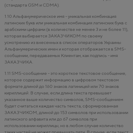
(стандарта GSM и CDMA).
1.10 Альфанумерическое имя - уникальная комбинация
латинских букв или уникальная комбинация латинских букв с
арабскими цифрами (в количестве не менее 3 и не более 11),
которая выбирается ЗАКАЗЧИКОМ по своему
усмотрению из внесенных в список операторов Украины
Альфанумерических имен и которая отображается в SMS-
сообщении, передаваемых Клиентам, как подпись - имя
ЗАКАЗЧИКА.
1.11 SMS-сообщение - это короткое текстовое сообщение,
которое содержит информацию в цифровом текстовом
формате длиной до 160 знаков латиницей или 70 знаков
кириллицей. В случае, если длина текста превышает
указанное выше количество символов, SMS-сообщением
будет считаться каждая часть текста, сформированная
ЗАКАЗЧИКОМ, длиной до 153 символов при использовании
латинского алфавита или до 67 символов при
использовании кириллицы, но в любом случае количество
таких частей не может превышать пяти. В случае, если текст