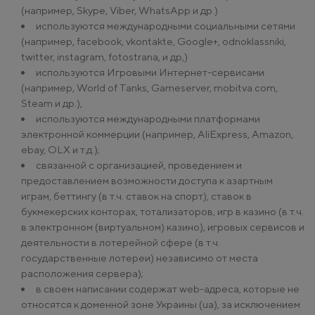
(например, Skype, Viber, WhatsApp и др.)
используются международными социальными сетями
(например, facebook, vkontakte, Google+, odnoklassniki,
twitter, instagram, fotostrana, и др,)
используются Игровыми Интернет-сервисами
(например, World of Tanks, Gameserver, mobitva.com,
Steam и др.),
используются международными платформами
электронной коммерции (например, AliExpress, Amazon,
ebay, OLX и т.д.);
связанной с организацией, проведением и
предоставлением возможности доступа к азартным
играм, беттингу (в т.ч. ставок на спорт), ставок в
букмекерских конторах, тотализаторов, игр в казино (в т.ч.
в электронном (виртуальном) казино), игровых сервисов и
деятельности в лотерейной сфере (в т.ч.
государственные лотереи) независимо от места
расположения сервера);
в своем написании содержат web-адреса, которые не
относятся к доменной зоне Украины (ua), за исключением