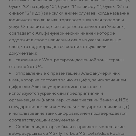
буквы "О" на цифру "0", буквы "І" на цифру "1", буквы "S" на
символ "$" и др.) за исключением случаев, когда название
юридического лица или торгового знака для товаров и
услуг Отправителя, являющегося резидентом Украины,
совпадает с Альфанумерическим именем которое
содержит в своем написании одно из указанных выше
слов, что подтверждается соответствующими
документами;
связанные с Web-ресурсом доменной зоны страны
отличной от UA;
отправленные с презентацией Альфанумеричних
имен, которые состоят только из цифр, за исключением
цифровых Альфанумеричних имен, которые
используются украинскими предприятиями и
организациями (например, коммерческими банками, НБУ,
государственными и коммунальными учреждениями и т.д.)
и использование таких цифровых имен подтверждается
соответствующими документами;
Сообщения, которые были направлены через такие
веб-ресурсы как SMS-fly, TurboSMS, LetsAds, ePochta