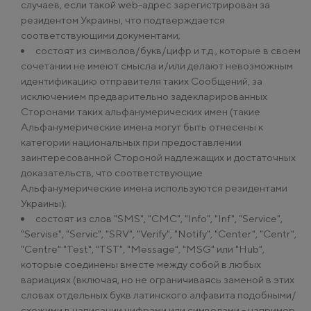
случаев, если такой web-адрес зарегистрирован за
резидентом Украины, что подтверждается
соответствующими документами;
состоят из символов/букв/цифр и т.д., которые в своем
сочетании не имеют смысла и/или делают невозможным
идентификацию отправителя таких Сообщений, за
исключением предварительно задекларированных
Сторонами таких альфанумерических имен (такие
Альфанумерические имена могут быть отнесены к
категории национальных при предоставлении
заинтересованной Стороной надлежащих и достаточных
доказательств, что соответствующие
Альфанумерические имена используются резидентами
Украины);
состоят из слов "SMS", "СМС", "Info", "Inf", "Service",
"Servise", "Servic", "SRV", "Verify", "Notify", "Center", "Centr",
"Centre" "Test", "TST", "Message", "MSG" или "Hub",
которые соединены вместе между собой в любых
вариациях (включая, но не ограничиваясь заменой в этих
словах отдельных букв латинского алфавита подобными/
схожими в написании цифрами или символами - например,