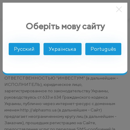
Оберіть мову сайту
AlphaSMS
Юридическая информация
Правила
Русский
Українська
Português
ПУБЛИЧНЫЙ ДОГОВОР (ОФЕРТА)
о предоставлении услуг по передаче SMS-сообщений
ОБЩЕСТВО С ОГРАНИЧЕННОЙ
ОТВЕТСТВЕННОСТЬЮ "ИНВЕСТУМ" (в дальнейшем -
ИСПОЛНИТЕЛЬ), юридическое лицо,
зарегистрированное по законодательству Украины,
руководствуясь ст.633 и 634 Гражданского кодекса
Украины, публично через интернет-ресурс с доменным
именем http://alphasms.ua (в дальнейшем - Сайт)
предлагает неограниченному кругу лиц (в дальнейшем -
Заказчик), прошедших регистрацию на Сайте,
предоставление услуг по передаче SMS-сообщений (в