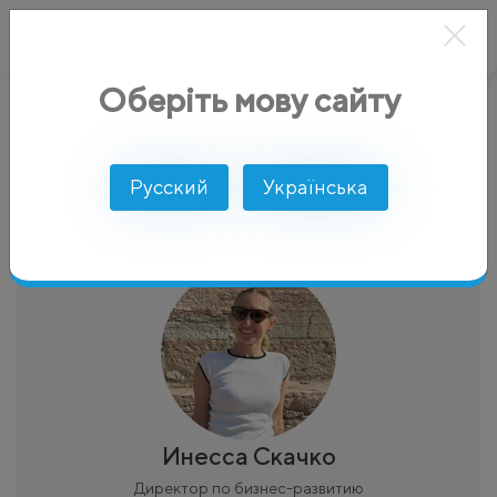
Оберіть мову сайту
AlphaSMS
Блог
Блог авторы
Блог
Русский
Українська
Инесса Скачко
Директор по бизнес-развитию