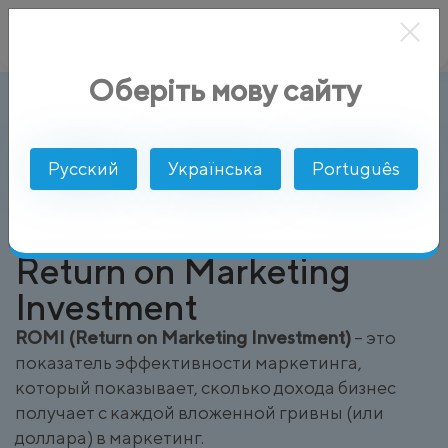
Оберіть мову сайту
ROMI (Return on Marketing Investme
AlphaSMS
Глоссарий
Русский
Українська
Português
Return on Marketing
Investment
ROMI (Return on Marketing Investment)
– это
показатель эффективности маркетинга,
который показывает, сколько дохода бизнес
получает с каждой вложенной гривны (или
доллара) в маркетинг.