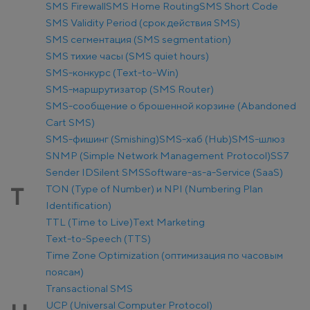
SMS Firewall
SMS Home Routing
SMS Short Code
SMS Validity Period (срок действия SMS)
SMS сегментация (SMS segmentation)
SMS тихие часы (SMS quiet hours)
SMS-конкурс (Text-to-Win)
SMS-маршрутизатор (SMS Router)
SMS-сообщение о брошенной корзине (Abandoned
Cart SMS)
SMS-фишинг (Smishing)
SMS-хаб (Hub)
SMS-шлюз
SNMP (Simple Network Management Protocol)
SS7
Sender ID
Silent SMS
Software-as-a-Service (SaaS)
TON (Type of Number) и NPI (Numbering Plan
T
Identification)
TTL (Time to Live)
Text Marketing
Text-to-Speech (TTS)
Time Zone Optimization (оптимизация по часовым
поясам)
Transactional SMS
UCP (Universal Computer Protocol)