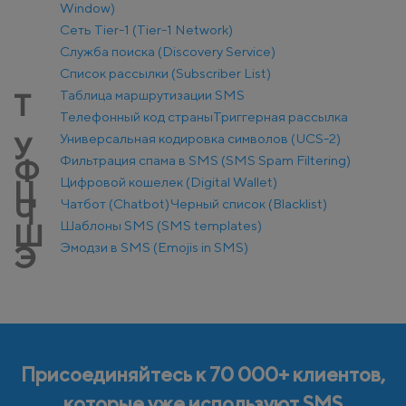
Window)
Сеть Tier-1 (Tier-1 Network)
Служба поиска (Discovery Service)
Список рассылки (Subscriber List)
Таблица маршрутизации SMS
Т
Телефонный код страны
Триггерная рассылка
Универсальная кодировка символов (UCS-2)
У
Фильтрация спама в SMS (SMS Spam Filtering)
Ф
Цифровой кошелек (Digital Wallet)
Ц
Чатбот (Chatbot)
Черный список (Blacklist)
Ч
Шаблоны SMS (SMS templates)
Ш
Эмодзи в SMS (Emojis in SMS)
Э
Присоединяйтесь к 70 000+ клиентов,
которые уже используют SMS