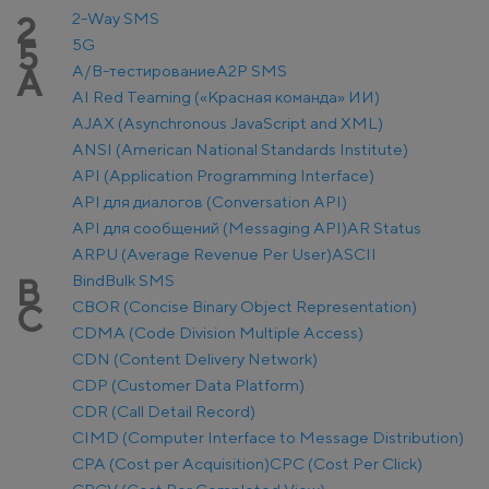
2-Way SMS
2
5G
5
A/B-тестирование
A2P SMS
A
AI Red Teaming («Красная команда» ИИ)
AJAX (Asynchronous JavaScript and XML)
ANSI (American National Standards Institute)
API (Application Programming Interface)
API для диалогов (Conversation API)
API для сообщений (Messaging API)
AR Status
ARPU (Average Revenue Per User)
ASCII
Bind
Bulk SMS
B
CBOR (Concise Binary Object Representation)
C
CDMA (Code Division Multiple Access)
CDN (Content Delivery Network)
CDP (Customer Data Platform)
CDR (Call Detail Record)
CIMD (Computer Interface to Message Distribution)
CPA (Cost per Acquisition)
CPC (Cost Per Click)