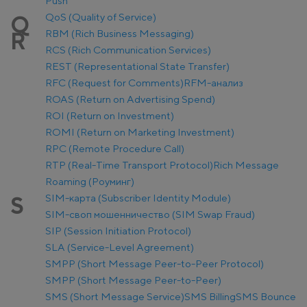
Push
QoS (Quality of Service)
Q
RBM (Rich Business Messaging)
R
RCS (Rich Communication Services)
REST (Representational State Transfer)
RFC (Request for Comments)
RFM-анализ
ROAS (Return on Advertising Spend)
ROI (Return on Investment)
ROMI (Return on Marketing Investment)
RPC (Remote Procedure Call)
RTP (Real-Time Transport Protocol)
Rich Message
Roaming (Роуминг)
SIM-карта (Subscriber Identity Module)
S
SIM-своп мошенничество (SIM Swap Fraud)
SIP (Session Initiation Protocol)
SLA (Service-Level Agreement)
SMPP (Short Message Peer-to-Peer Protocol)
SMPP (Short Message Peer-to-Peer)
SMS (Short Message Service)
SMS Billing
SMS Bounce