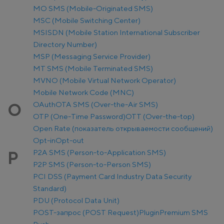
MO SMS (Mobile-Originated SMS)
MSC (Mobile Switching Center)
MSISDN (Mobile Station International Subscriber
Directory Number)
MSP (Messaging Service Provider)
MT SMS (Mobile Terminated SMS)
MVNO (Mobile Virtual Network Operator)
Mobile Network Code (MNC)
OAuth
OTA SMS (Over-the-Air SMS)
O
OTP (One-Time Password)
OTT (Over-the-top)
Open Rate (показатель открываемости сообщений)
Opt-in
Opt-out
P2A SMS (Person-to-Application SMS)
P
P2P SMS (Person-to-Person SMS)
PCI DSS (Payment Card Industry Data Security
Standard)
PDU (Protocol Data Unit)
POST-запрос (POST Request)
Plugin
Premium SMS