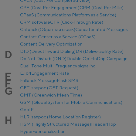
CPCV (Cost Per Completed View)
CPE (Cost Per Engagement)
CPM (Cost Per Mille)
CPaaS (Communications Platform as a Service)
CRM software
CTR (Click-Through Rate)
Callback (Обратная связь)
Concatenated Messages
Contact Center as a Service (CCaaS)
Content Delivery Optimization
DID (Direct Inward Dialing)
DR (Deliverability Rate)
D
Do Not Disturb (DND)
Double Opt-In
Drip Campaign
Dual-Tone Multi-Frequency signaling
E.164
Engagement Rate
E
Fallback Message
Flash SMS
F
GET-запрос (GET Request)
G
GMT (Greenwich Mean Time)
GSM (Global System for Mobile Communications)
GeoIP
HLR-запрос (Home Location Register)
H
HSM (Highly Structured Message)
Header
Hop
Hyper-personalization