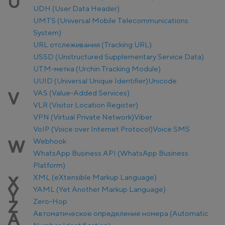
U
UDH (User Data Header)
UMTS (Universal Mobile Telecommunications
System)
URL отслеживания (Tracking URL)
USSD (Unstructured Supplementary Service Data)
UTM-метка (Urchin Tracking Module)
UUID (Universal Unique Identifier)
Unicode
VAS (Value-Added Services)
V
VLR (Visitor Location Register)
VPN (Virtual Private Network)
Viber
VoIP (Voice over Internet Protocol)
Voice SMS
Webhook
W
WhatsApp Business API (WhatsApp Business
Platform)
XML (eXtensible Markup Language)
X
YAML (Yet Another Markup Language)
Y
Zero-Hop
Z
Автоматическое определение номера (Automatic
А