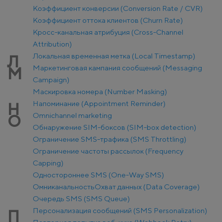
Коэффициент конверсии (Conversion Rate / CVR)
Коэффициент оттока клиентов (Churn Rate)
Кросс-канальная атрибуция (Cross-Channel
Attribution)
Локальная временная метка (Local Timestamp)
Л
Маркетинговая кампания сообщений (Messaging
М
Campaign)
Маскировка номера (Number Masking)
Напоминание (Appointment Reminder)
Н
Оmnichannel marketing
О
Обнаружение SIM-боксов (SIM-box detection)
Ограничение SMS-трафика (SMS Throttling)
Ограничение частоты рассылок (Frequency
Capping)
Одностороннее SMS (One-Way SMS)
Омниканальность
Охват данных (Data Coverage)
Очередь SMS (SMS Queue)
Персонализация сообщений (SMS Personalization)
П