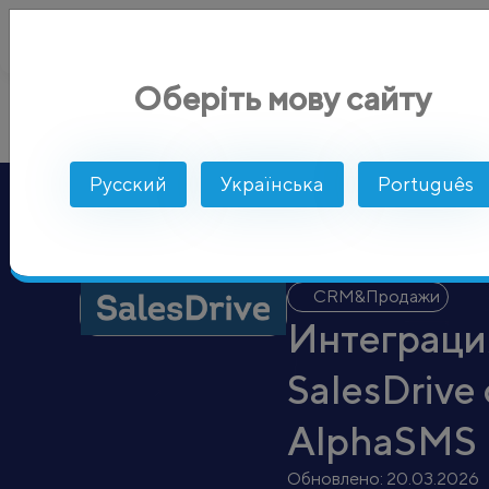
Оберіть мову сайту
SalesDrive
AlphaSMS
Интеграции
CRM&Продажи
Русский
Українська
Português
CRM&Продажи
Интеграци
SalesDrive 
AlphaSMS
Обновлено:
20.03.2026