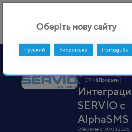
Оберіть мову сайту
SERVIO
AlphaSMS
Интеграции
CRM&Продажи
Русский
Українська
Português
CRM&Продажи
Интеграци
SERVIO с
AlphaSMS
Обновлено:
20.03.2026