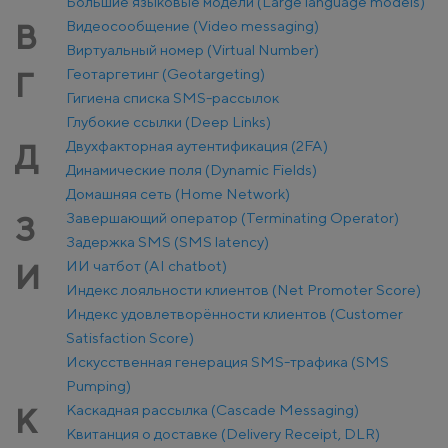
Большие языковые модели (Large language models)
Видеосообщение (Video messaging)
В
Виртуальный номер (Virtual Number)
Геотаргетинг (Geotargeting)
Г
Гигиена списка SMS-рассылок
Глубокие ссылки (Deep Links)
Двухфакторная аутентификация (2FA)
Д
Динамические поля (Dynamic Fields)
Домашняя сеть (Home Network)
Завершающий оператор (Terminating Operator)
З
Задержка SMS (SMS latency)
ИИ чатбот (AI chatbot)
И
Индекс лояльности клиентов (Net Promoter Score)
Индекс удовлетворённости клиентов (Customer
Satisfaction Score)
Искусственная генерация SMS-трафика (SMS
Pumping)
Каскадная рассылка (Cascade Messaging)
К
Квитанция о доставке (Delivery Receipt, DLR)