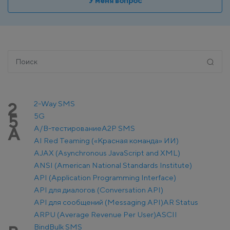
У меня вопрос
2-Way SMS
2
5G
5
A/B-тестирование
A2P SMS
A
AI Red Teaming («Красная команда» ИИ)
AJAX (Asynchronous JavaScript and XML)
ANSI (American National Standards Institute)
API (Application Programming Interface)
API для диалогов (Conversation API)
API для сообщений (Messaging API)
AR Status
ARPU (Average Revenue Per User)
ASCII
Bind
Bulk SMS