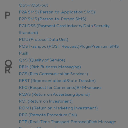
Opt-in
Opt-out
P2A SMS (Person-to-Application SMS)
P
P2P SMS (Person-to-Person SMS)
PCI DSS (Payment Card Industry Data Security
Standard)
PDU (Protocol Data Unit)
POST-запрос (POST Request)
Plugin
Premium SMS
Push
QoS (Quality of Service)
Q
RBM (Rich Business Messaging)
R
RCS (Rich Communication Services)
REST (Representational State Transfer)
RFC (Request for Comments)
RFM-анализ
ROAS (Return on Advertising Spend)
ROI (Return on Investment)
ROMI (Return on Marketing Investment)
RPC (Remote Procedure Call)
RTP (Real-Time Transport Protocol)
Rich Message