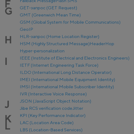
Fallback Message
Flash SMS
F
GET-запрос (GET Request)
G
GMT (Greenwich Mean Time)
GSM (Global System for Mobile Communications)
GeoIP
HLR-запрос (Home Location Register)
H
HSM (Highly Structured Message)
Header
Hop
Hyper-personalization
IEEE (Institute of Electrical and Electronics Engineers)
I
IETF (Internet Engineering Task Force)
ILDO (International Long Distance Operator)
IMEI (International Mobile Equipment Identity)
IMSI (International Mobile Subscriber Identity)
IVR (Interactive Voice Response)
JSON (JavaScript Object Notation)
J
Jibe RCS verification code
Jitter
KPI (Key Performance Indicator)
K
LAC (Location Area Code)
L
LBS (Location-Based Services)