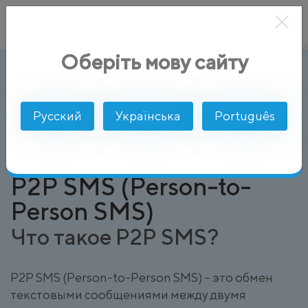
Оберіть мову сайту
P2P SMS (Person-to-Person SMS)
AlphaSMS
Глоссарий
Русский
Українська
Português
P2P SMS (Person-to-
Person SMS)
Что такое P2P SMS?
P2P SMS (Person-to-Person SMS) – это обмен
текстовыми сообщениями между двумя