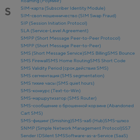
Roaming (Роуминг)
SIM-карта (Subscriber Identity Module)
S
SIM-своп мошенничество (SIM Swap Fraud)
SIP (Session Initiation Protocol)
SLA (Service-Level Agreement)
SMPP (Short Message Peer-to-Peer Protocol)
SMPP (Short Message Peer-to-Peer)
SMS (Short Message Service)
SMS Billing
SMS Bounce
SMS Firewall
SMS Home Routing
SMS Short Code
SMS Validity Period (срок действия SMS)
SMS сегментация (SMS segmentation)
SMS тихие часы (SMS quiet hours)
SMS-конкурс (Text-to-Win)
SMS-маршрутизатор (SMS Router)
SMS-сообщение о брошенной корзине (Abandoned
Cart SMS)
SMS-фишинг (Smishing)
SMS-хаб (Hub)
SMS-шлюз
SNMP (Simple Network Management Protocol)
SS7
Sender ID
Silent SMS
Software-as-a-Service (SaaS)