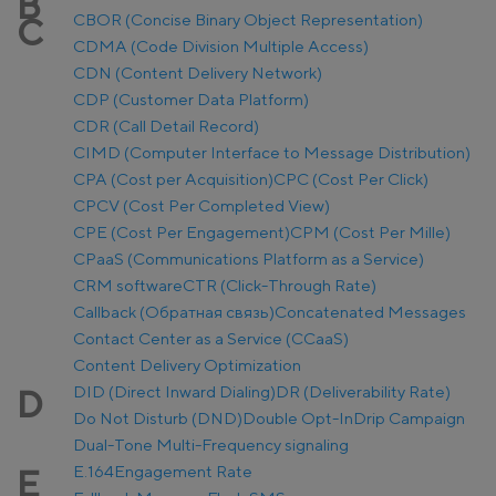
B
CBOR (Concise Binary Object Representation)
C
CDMA (Code Division Multiple Access)
CDN (Content Delivery Network)
CDP (Customer Data Platform)
CDR (Call Detail Record)
CIMD (Computer Interface to Message Distribution)
CPA (Cost per Acquisition)
CPC (Cost Per Click)
CPCV (Cost Per Completed View)
CPE (Cost Per Engagement)
CPM (Cost Per Mille)
CPaaS (Communications Platform as a Service)
CRM software
CTR (Click-Through Rate)
Callback (Обратная связь)
Concatenated Messages
Contact Center as a Service (CCaaS)
Content Delivery Optimization
DID (Direct Inward Dialing)
DR (Deliverability Rate)
D
Do Not Disturb (DND)
Double Opt-In
Drip Campaign
Dual-Tone Multi-Frequency signaling
E.164
Engagement Rate
E