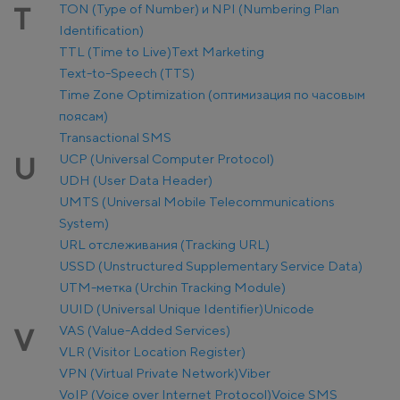
TON (Type of Number) и NPI (Numbering Plan
T
Identification)
TTL (Time to Live)
Text Marketing
Text-to-Speech (TTS)
Time Zone Optimization (оптимизация по часовым
поясам)
Transactional SMS
UCP (Universal Computer Protocol)
U
UDH (User Data Header)
UMTS (Universal Mobile Telecommunications
System)
URL отслеживания (Tracking URL)
USSD (Unstructured Supplementary Service Data)
UTM-метка (Urchin Tracking Module)
UUID (Universal Unique Identifier)
Unicode
VAS (Value-Added Services)
V
VLR (Visitor Location Register)
VPN (Virtual Private Network)
Viber
VoIP (Voice over Internet Protocol)
Voice SMS