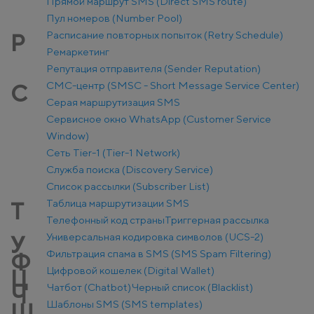
Прямой маршрут SMS (Direct SMS route)
Пул номеров (Number Pool)
Расписание повторных попыток (Retry Schedule)
Р
Ремаркетинг
Репутация отправителя (Sender Reputation)
СМС-центр (SMSC - Short Message Service Center)
С
Серая маршрутизация SMS
Сервисное окно WhatsApp (Customer Service
Window)
Сеть Tier-1 (Tier-1 Network)
Служба поиска (Discovery Service)
Список рассылки (Subscriber List)
Таблица маршрутизации SMS
Т
Телефонный код страны
Триггерная рассылка
Универсальная кодировка символов (UCS-2)
У
Фильтрация спама в SMS (SMS Spam Filtering)
Ф
Цифровой кошелек (Digital Wallet)
Ц
Чатбот (Chatbot)
Черный список (Blacklist)
Ч
Шаблоны SMS (SMS templates)
Ш