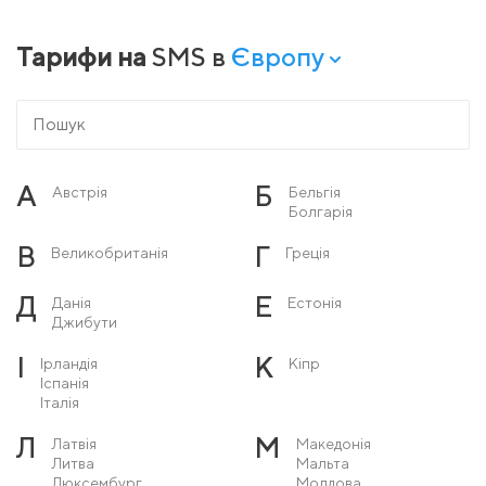
Тарифи на
SMS в
Європу
А
Б
Австрія
Бельгія
Болгарія
В
Г
Великобританія
Греція
Д
Е
Данія
Естонія
Джибути
І
К
Ірландія
Кіпр
Іспанія
Італія
Л
М
Латвія
Македонія
Литва
Мальта
Люксембург
Молдова