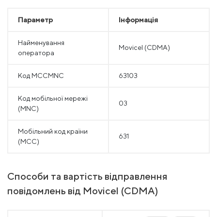
Параметр
Інформація
Найменування
Movicel (CDMA)
оператора
Код MCCMNC
63103
Код мобільної мережі
03
(MNC)
Мобільний код країни
631
(MCC)
Способи та вартість відправлення
повідомлень від Movicel (CDMA)