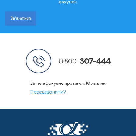
Ш
Швейцарія
рахунок
Швеція
Зв'язатися
307-444
0 800
Зателефонуємо протягом 10 хвилин.
Передзвонити?