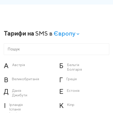
Тарифи на
SMS в
Європу
А
Б
Австрія
Бельгія
Болгарія
В
Г
Великобританія
Греція
Д
Е
Данія
Естонія
Джибути
І
К
Ірландія
Кіпр
Іспанія