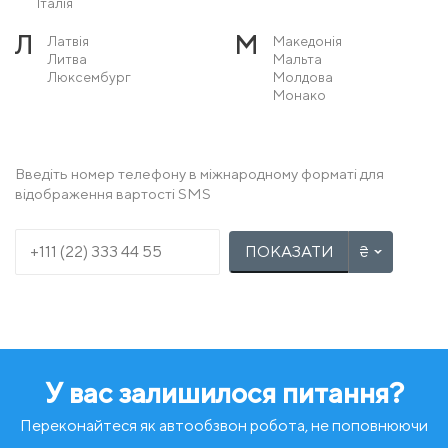
Італія
Л
М
Латвія
Македонія
Литва
Мальта
Люксембург
Молдова
Монако
Н
О
Нідерланди
Острів Мен
Німеччина
Норвегія
Введіть номер телефону в міжнародному форматі для
відображення вартості SMS
П
Р
Польща
Румунія
Португалія
ПОКАЗАТИ
С
Т
Сербія
Туреччина
Словаччина
Словенія
У
Ф
Угорщина
Фінляндія
Україна
Франція
У вас залишилося питання?
Х
Ч
Хорватія
Чехія
Чорногорія
Переконайтеся як автообзвон робота, не поповнюючи